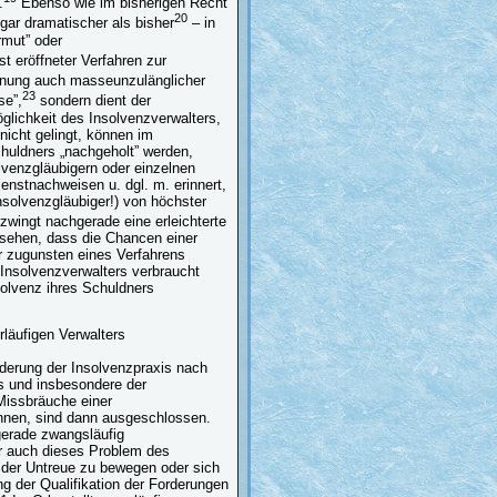
.
Ebenso wie im bisherigen Recht
20
ogar dramatischer als bisher
– in
rmut” oder
t eröffneter Verfahren zur
ffnung auch masseunzulänglicher
23
se”,
sondern dient der
glichkeit des Insolvenzverwalters,
nicht gelingt, können im
huldners „nachgeholt” werden,
olvenzgläubigern oder einzelnen
ienstnachweisen u. dgl. m. erinnert,
Insolvenzgläubiger!) von höchster
zwingt nachgerade eine erleichterte
rsehen, dass die Chancen einer
r zugunsten eines Verfahrens
Insolvenzverwalters verbraucht
solvenz ihres Schuldners
rläufigen Verwalters
orderung der Insolvenzpraxis nach
rs und insbesondere der
Missbräuche einer
önnen, sind dann ausgeschlossen.
gerade zwangsläufig
 auch dieses Problem des
h der Untreue zu bewegen oder sich
ng der Qualifikation der Forderungen