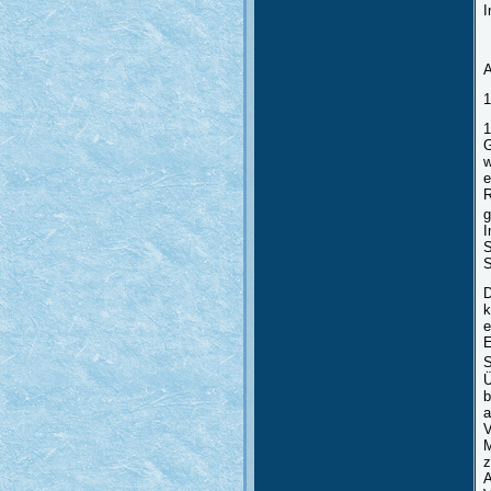
I
A
1
1
G
w
e
R
g
I
S
S
D
k
e
E
S
Ü
b
a
V
M
z
A