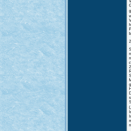
V
G
g
w
V
h
P
b
2
S
n
n
c
2
R
S
M
g
H
D
s
S
(
I
I
m
n