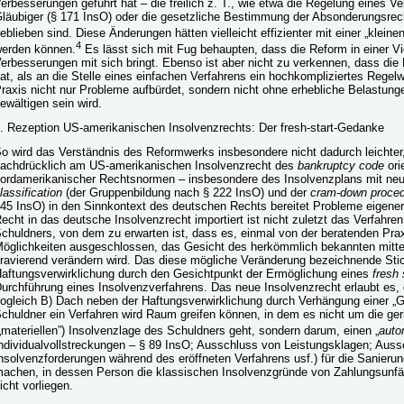
erbesserungen geführt hat – die freilich z. T., wie etwa die Regelung eines V
läubiger (§ 171 InsO) oder die gesetzliche Bestimmung der Absonderungsrech
eblieben sind. Diese Änderungen hätten vielleicht effizienter mit einer „klein
4
erden können.
Es lässt sich mit Fug behaupten, dass die Reform in einer V
erbesserungen mit sich bringt. Ebenso ist aber nicht zu verkennen, dass die R
at, als an die Stelle eines einfachen Verfahrens ein hochkompliziertes Regel
raxis nicht nur Probleme aufbürdet, sondern nicht ohne erhebliche Belastung
ewältigen sein wird.
. Rezeption US-amerikanischen Insolvenzrechts: Der fresh-start-Gedanke
o wird das Verständnis des Reformwerks insbesondere nicht dadurch leichter
achdrücklich am US-amerikanischen Insolvenzrecht des
bankruptcy code
ori
ordamerikanischer Rechtsnormen – insbesondere des Insolvenzplans mit ne
lassification
(der Gruppenbildung nach § 222 InsO) und der
cram-down proce
45 InsO) in den Sinnkontext des deutschen Rechts bereitet Probleme eigene
echt in das deutsche Insolvenzrecht importiert ist nicht zuletzt das Verfahre
chuldners, von dem zu erwarten ist, dass es, einmal von der beratenden
Prax
öglichkeiten ausgeschlossen, das Gesicht des herkömmlich bekannten mitte
ravierend verändern wird. Das diese mögliche Veränderung bezeichnende Stic
aftungsverwirklichung durch den Gesichtpunkt der Ermöglichung eines
fresh 
urchführung eines Insolvenzverfahrens. Das neue Insolvenzrecht erlaubt es, d
ogleich B) Dach neben der Haftungsverwirklichung durch Verhängung einer „G
chuldner ein Verfahren wird Raum greifen können, in dem es nicht um die ger
„materiellen”) Insolvenzlage des Schuldners geht, sondern darum, einen „
auto
ndividualvollstreckungen – § 89 InsO; Ausschluss von Leistungsklagen; Auss
nsolvenzforderungen während des eröffneten Verfahrens usf.) für die Sanieru
achen, in dessen Person die klassischen Insolvenzgründe von Zahlungsunfä
icht vorliegen.