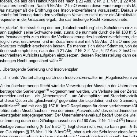
rgeben, die aus den Handlungen des nach § 21 Abs. 2 Nr. 2 1. Var., § 22 Abs 
erwalters herrühren: Nach § 55 Abs. 2 InsO werden diese Forderungen als M
as naturgemäß die Eröffnung des Insolvenzverfahrens voraussetzt. Daraus wir
etriebsfortführung durch den vorläufigen Verwalter nicht mehr die Attraktivität
equester in der Grauzone ergab, die das bisherige Recht kennzeichnete.
ie „starke” Rechtsstellung des bei „Totalentmachtung” des Schuldners einzus
ann zugleich seine Schwäche sein, zumal die nunmehr durch die §§ 183 ff. SG
das
Insolvenzgeld
zum einen die Vorfinanzierung des Insolvenzverfahrens, die
öglich war, erschweren und im Zusammenspiel mit § 55 Abs. 2 InsO eine per
erwalters möglich erscheinen lassen. Es mehren sich daher Stimmen, von den
önne sich empfehlen, nach den § 21 Abs. 2 Nr. 2 2. Var., § 22 Abs. 2 InsO ein
eschränkten Aufsichtsaufgaben einzusetzen, dessen Rechtsstellung dann der
27
isherigen Recht angenähert wäre.
. Übertragende Sanierung und Insolvenzplan
. Effiziente Werterhaltung durch den Insolvenzverwalter im „Regelinsolvenzve
ie im überkommenen Recht wird die Verwertung der Masse in der Unternehm
28
bertragender Sanierungen
vorgenommen werden, um Verluste bei der Zers
ermeiden und um – als „Nebenaspekt” – um Arbeitsplätze und Standortvorteil
at diese Option als „gleichwertig” gegenüber der Liquidation und der Sanier
29
ualifiziert
und mit den §§ 157 ff. InsO Regelungen für deren verfahrensmä
efürchteten Missbräuchen – wie der eines „Ausverkaufs” des schuldnerische
esetzgeber entgegengetreten: Der Unternehmensverkauf bedarf über die wie 
31
ustimmung durch den Gläubigerausschuss (§ 160 Abs. 2 Nr. 1 InsO
) hinau
32
läubigerversammlung (§ 157 InsO
); liegt diese nicht vor, so kann gem. § 1
33
on Gläubigern (§ 75 Abs. 1 Nr. 3 InsO
), aber auch der Schuldner einen Antr
nternehmensverkaufs (oder vergleichbarer Verwertungshandlungen!) durch das