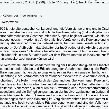
nsolvenzordnung, 2. Aufl. (1999); Kübler/Prütting (Hrsg), InsO. Kommentar zu
) Reform des Insolvenzrechts
. Reformziele
999 ist die alte deutsche Konkursordnung, die Vergleichsordnung und in Ostd
esamtvollstreckungsordnung durch die Insolvenzordnung (InsO) abgelöst word
irtschaftsrechtlichen Gesetzes mit einer Skepsis begleitet worden, wie sie d
ntgegengebracht worden ist. Anders als ihre Vorgängerin, die Konkursordnung 
eichsjustizgesetze” triumphal gefeiert wurde, hat das neue Gesetz schon im Vo
1
ezogen.
Der Aufbruch in das Zeitalter der InsO bedeutet die Abkehr von eine
nsolvenzlage eines Schuldners begriffenen Insolvenzrecht hin zu einem Rech
chuldner bis in eine Situation weit vor dem Eintritt materieller Insolvenz zur 
anierungskonzept nutzen können wird.
ie Reformziele lauteten: Wiederherstellung der Funktionsfähigkeit des Insolv
ostendeckender Masse und Erleichterung der Verfahrenseröffnung; die Eröf
ffizienten gerichtlichen Sanierungsverfahren im Rahmen eines einheitlichen In
inrichtung eines Verfahrens der Verbraucherinsolvenz zur Gewährung einer „Re
2
chuldner.
Die Reform war durch den Zustand des überkommenen Konkurs- un
ber dessen Funktionsverlust bestand allgemein Einigkeit. Die haftenden Sc
esitzlose Sicherheiten, auch durch die Aufwertung der Arbeitnehmerforderu
usgedünnt und die Befriedigungschancen der Insolvenzgläubiger im übrigen 
orrechten geschmälert. Überwiegend wurden und werden Konkurs- und Gesa
asse abgewiesen; eine Sanierung im Vergleichsverfahren kam und kommt nur
ustande und hoch verschuldete Privatpersonen waren und sind der Vollstreck
ussicht auf einen Ausweg ausgesetzt. Es ist nicht in Abrede zu stellen, das