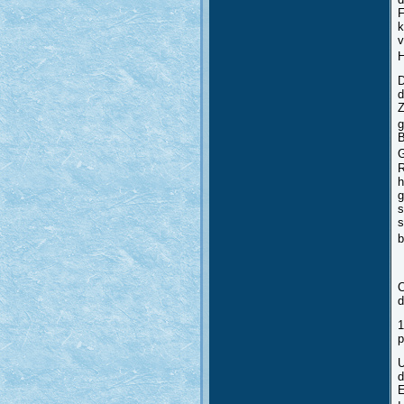
F
k
v
H
D
d
Z
g
B
G
R
h
g
s
s
b
C
d
1
p
U
d
E