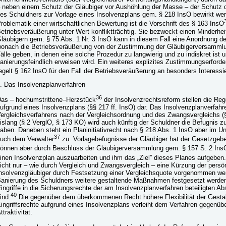
 neben einem Schutz der Gläubiger vor Aushöhlung der Masse – der Schutz d
es Schuldners zur Vorlage eines Insolvenzplans gem. § 218 InsO bewirkt wer
roblematik einer wirtschaftlichen Bewertung ist die Vorschrift des § 163 InsO
etriebsveräußerung unter Wert konfliktträchtig. Sie bezweckt einen Minderhe
läubigern gem. § 75 Abs. 1 Nr. 3 InsO kann in diesem Fall eine Anordnung d
onach die Betriebsveräußerung von der Zustimmung der Gläubigerversammlu
älle geben, in denen eine solche Prozedur zu langwierig und zu indiskret ist 
anierungsfeindlich erweisen wird. Ein weiteres explizites Zustimmungserford
egelt § 162 InsO für den Fall der Betriebsveräußerung an besonders Interessie
. Das Insolvenzplanverfahren
36
as – hochumstrittene–Herzstück
der Insolvenzrechtsreform stellen die Re
ufgrund eines Insolvenzplans (§§ 217 ff. InsO) dar. Das Insolvenzplanverfahre
ergleichsverfahrens nach der Vergleichsordnung und des Zwangsvergleichs (§
islang (§ 2 VerglO, § 173 KO) wird auch künftig der Schuldner die Befugnis z
aben. Daneben steht ein Planinitiativrecht nach § 218 Abs. 1 InsO aber im U
37
uch dem Verwalter
zu. Vorlagebefugnisse der Gläubiger hat der Gesetzgebe
önnen aber durch Beschluss der Gläubigerversammlung gem. § 157 S. 2 Ins
inen Insolvenzplan auszuarbeiten und ihm das „Ziel” dieses Planes aufgeben.
icht nur – wie durch Vergleich und Zwangsvergleich – eine Kürzung der persö
nsolvenzgläubiger durch Festsetzung einer Vergleichsquote vorgenommen we
anierung des Schuldners weitere gestaltende Maßnahmen festgesetzt werde
ingriffe in die Sicherungsrechte der am Insolvenzplanverfahren beteiligten A
40
ind.
Die gegenüber dem überkommenen Recht höhere Flexibilität der Gesta
ingriffsrechte aufgrund eines Insolvenzplans verleiht dem Verfahren gegenüb
ttraktivität.