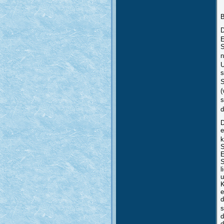
B
D
E
S
n
U
s
S
(
s
d
D
e
k
S
E
S
l
u
K
e
d
s
d
d