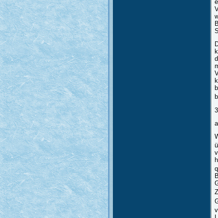
e
V
w
B
S
D
k
m
V
k
b
b
3
a
W
ü
v
h
q
B
G
Z
G
v
U