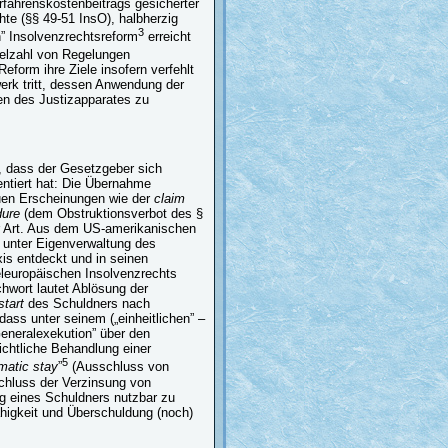
erfahrenskostenbeitrags gesicherter
te (§§ 49-51 InsO), halbherzig
3
en” Insolvenzrechtsreform
erreicht
ielzahl von Regelungen
eform ihre Ziele insofern verfehlt
werk tritt, dessen Anwendung der
en des Justizapparates zu
, dass der Gesetzgeber sich
entiert hat: Die Übernahme
uen Erscheinungen wie der
claim
dure
(dem Obstruktionsverbot des §
r Art. Aus dem US-amerikanischen
n unter Eigenverwaltung des
is entdeckt und in seinen
leuropäischen Insolvenzrechts
hwort lautet Ablösung der
start
des Schuldners nach
ass unter seinem („einheitlichen” –
eneralexekution” über den
ichtliche Behandlung einer
5
matic stay
”
(Ausschluss von
chluss der Verzinsung von
ng eines Schuldners nutzbar zu
higkeit und Überschuldung (noch)