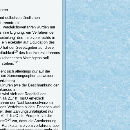
ahren
nd selbstverständlichen
trennte ein
. Vergleichsverfahren wurden nur
ihre Eignung, ein Verfahren der
eiteilung” des Insolvenzrechts in
ein exekutiv auf Liquidation des
O hat der Gesetzgeber auf diese
10
tlichkeit
des Insolvenzverfahrens
huldnerischen Vermögens soll
12
s stehen.
eht sich allerdings
nur
auf die
h die Sanierungsoption aufweisen
erfahren)
trukturen (wie der Beschränkung der
nkurses in
 wird sich der Regelfall des
 §§ 217 ff. InsO erheblich
ahren der Nachlassinsolvenz ein
ndes Verfahren bilden. Daneben wird
ner, dem Zahlungsunfähigkeit nur
70 ff. InsO die Perspektive der
14
GInsO
vor, dass die Anerkennung
 Partikularinsolvenzverfahrens über
eröffnung setzt dann nicht mehr die