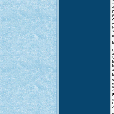
–
d
P
B
G
w
F
s
r
b
D
a
V
b
h
a
k
e
n
I
S
E
s
E
A