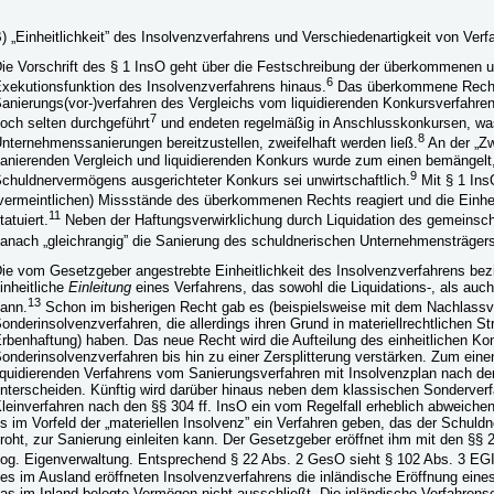
) „Einheitlichkeit” des Insolvenzverfahrens und Verschiedenartigkeit von Verf
ie Vorschrift des § 1 InsO geht über die Festschreibung der überkommenen u
6
xekutionsfunktion des Insolvenzverfahrens hinaus.
Das überkommene Recht 
anierungs(vor-)verfahren des Vergleichs vom liquidierenden Konkursverfahren
7
och selten durchgeführt
und endeten regelmäßig in Anschlusskonkursen, was 
8
nternehmenssanierungen bereitzustellen, zweifelhaft werden ließ.
An der „Zw
anierenden Vergleich und liquidierenden Konkurs wurde zum einen bemängelt, 
9
chuldnervermögens ausgerichteter Konkurs sei unwirtschaftlich.
Mit § 1 Ins
vermeintlichen) Missstände des überkommenen Rechts reagiert und die Einhei
11
tatuiert.
Neben der Haftungsverwirklichung durch Liquidation des gemeinsc
anach „gleichrangig” die Sanierung des schuldnerischen Unternehmensträger
ie vom Gesetzgeber angestrebte Einheitlichkeit des Insolvenzverfahrens bezi
inheitliche
Einleitung
eines Verfahrens, das sowohl die Liquidations-, als auc
13
ann.
Schon im bisherigen Recht gab es (beispielsweise mit dem Nachlassv
onderinsolvenzverfahren, die allerdings ihren Grund in materiellrechtlichen S
rbenhaftung) haben. Das neue Recht wird die Aufteilung des einheitlichen Ko
onderinsolvenzverfahren bis hin zu einer Zersplitterung verstärken. Zum einen
iquidierenden Verfahrens vom Sanierungsverfahren mit Insolvenzplan nach den
nterscheiden. Künftig wird darüber hinaus neben dem klassischen Sonderverf
leinverfahren nach den §§ 304 ff. InsO ein vom Regelfall erheblich abweiche
s im Vorfeld der „materiellen Insolvenz” ein Verfahren geben, das der Schuld
roht, zur Sanierung einleiten kann. Der Gesetzgeber eröffnet ihm mit den §§ 2
og. Eigenverwaltung. Entsprechend § 22 Abs. 2 GesO sieht § 102 Abs. 3 E
es im Ausland eröffneten Insolvenzverfahrens die inländische Eröffnung eines
as im Inland belegte Vermögen nicht ausschließt. Die inländische Verfahrens