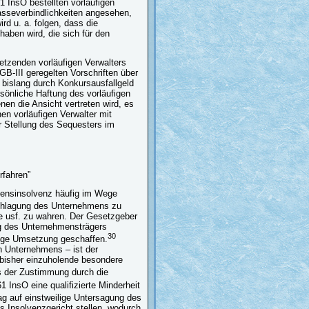
1 InsO bestellten vorläufigen
asseverbindlichkeiten angesehen,
d u. a. folgen, dass die
 haben wird, die sich für den
etzenden vorläufigen Verwalters
B-III geregelten Vorschriften über
 bislang durch Konkursausfallgeld
sönliche Haftung des vorläufigen
en die Ansicht vertreten wird, es
en vorläufigen Verwalter mit
 Stellung des Sequesters im
rfahren”
ensinsolvenz häufig im Wege
chlagung des Unternehmens zu
e usf. zu wahren. Der Gesetzgeber
ung des Unternehmensträgers
30
ßige Umsetzung geschaffen.
n Unternehmens – ist der
bisher einzuholende besondere
s der Zustimmung durch die
61 InsO eine qualifizierte Minderheit
ag auf einstweilige Untersagung des
 Insolvenzgericht stellen, wodurch