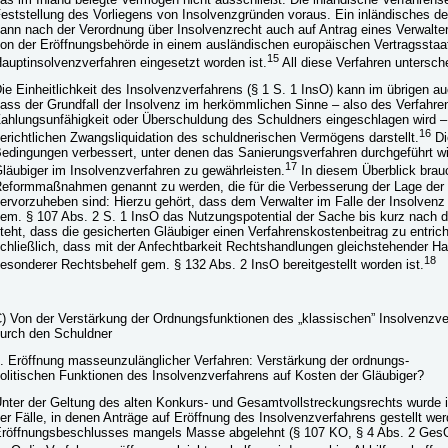
eststellung des Vorliegens von Insolvenzgründen voraus. Ein inländisches 
ann nach der Verordnung über Insolvenzrecht auch auf Antrag eines Verwalter
on der Eröffnungsbehörde in einem ausländischen europäischen Vertragsstaat
15
auptinsolvenzverfahren eingesetzt worden ist.
All diese Verfahren untersch
ie Einheitlichkeit des Insolvenzverfahrens (§ 1 S. 1 InsO) kann im übrigen a
ass der Grundfall der Insolvenz im herkömmlichen Sinne – also des Verfahre
ahlungsunfähigkeit oder Überschuldung des Schuldners eingeschlagen wird – s
16
erichtlichen Zwangsliquidation des schuldnerischen Vermögens darstellt.
Di
edingungen verbessert, unter denen das Sanierungsverfahren durchgeführt wi
17
läubiger im Insolvenzverfahren zu gewährleisten.
In diesem Überblick brauc
eformmaßnahmen genannt zu werden, die für die Verbesserung der Lage der
ervorzuheben sind: Hierzu gehört, dass dem Verwalter im Falle der Insolven
em. § 107 Abs. 2 S. 1 InsO das Nutzungspotential der Sache bis kurz nach 
teht, dass die gesicherten Gläubiger einen Verfahrenskostenbeitrag zu entric
chließlich, dass mit der Anfechtbarkeit Rechtshandlungen gleichstehender H
18
esonderer Rechtsbehelf gem. § 132 Abs. 2 InsO bereitgestellt worden ist.
) Von der Verstärkung der Ordnungsfunktionen des „klassischen” Insolvenzve
urch den Schuldner
. Eröffnung masseunzulänglicher Verfahren: Verstärkung der ordnungs-
olitischen Funktionen des Insolvenzverfahrens auf Kosten der Gläubiger?
nter der Geltung des alten Konkurs- und Gesamtvollstreckungsrechts wurde 
er Fälle, in denen Anträge auf Eröffnung des Insolvenzverfahrens gestellt wer
röffnungsbeschlusses mangels Masse abgelehnt (§ 107 KO, § 4 Abs. 2 GesO