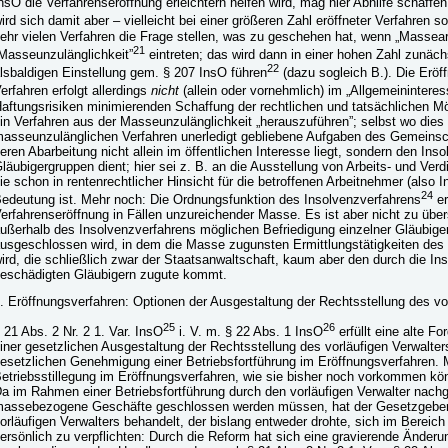
nsO die Verfahrenseröffnung erleichtern helfen wird, mag hier Abhilfe schaffen
ird sich damit aber – vielleicht bei einer größeren Zahl eröffneter Verfahren s
ehr vielen Verfahren die Frage stellen, was zu geschehen hat, wenn „Massea
21
Masseunzulänglichkeit”
eintreten; das wird dann in einer hohen Zahl zunächs
22
lsbaldigen Einstellung gem. § 207 InsO führen
(dazu sogleich B.). Die Erö
erfahren erfolgt allerdings
nicht
(allein oder vornehmlich) im „Allgemeininteres
aftungsrisiken minimierenden Schaffung der rechtlichen und tatsächlichen Mö
in Verfahren aus der Masseunzulänglichkeit „herauszuführen”; selbst wo dies 
asseunzulänglichen Verfahren unerledigt gebliebene Aufgaben des Gemeinsc
eren Abarbeitung nicht allein im öffentlichen Interesse liegt, sondern den Ins
läubigergruppen dient; hier sei z. B. an die Ausstellung von Arbeits- und Verd
ie schon in rentenrechtlicher Hinsicht für die betroffenen Arbeitnehmer (also 
24
edeutung ist. Mehr noch: Die Ordnungsfunktion des Insolvenzverfahrens
er
erfahrenseröffnung in Fällen unzureichender Masse. Es ist aber nicht zu übe
ußerhalb des Insolvenzverfahrens möglichen Befriedigung einzelner Gläubige
usgeschlossen wird, in dem die Masse zugunsten Ermittlungstätigkeiten des 
ird, die schließlich zwar der Staatsanwaltschaft, kaum aber den durch die In
eschädigten Gläubigern zugute kommt.
. Eröffnungsverfahren: Optionen der Ausgestaltung der Rechtsstellung des vo
25
26
 21 Abs. 2 Nr. 2 1. Var. InsO
i. V. m. § 22 Abs. 1 InsO
erfüllt eine alte F
iner gesetzlichen Ausgestaltung der Rechtsstellung des vorläufigen Verwalte
esetzlichen Genehmigung einer Betriebsfortführung im Eröffnungsverfahren. 
etriebsstillegung im Eröffnungsverfahren, wie sie bisher noch vorkommen k
a im Rahmen einer Betriebsfortführung durch den vorläufigen Verwalter nach
assebezogene Geschäfte geschlossen werden müssen, hat der Gesetzgeber
orläufigen Verwalters behandelt, der bislang entweder drohte, sich im Bereic
ersönlich zu verpflichten: Durch die Reform hat sich eine gravierende Änderu