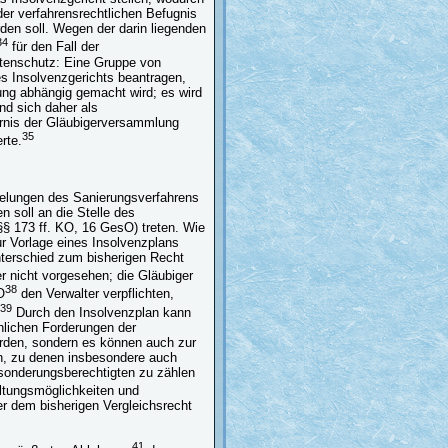
er verfahrensrechtlichen Befugnis
den soll. Wegen der darin liegenden
34
für den Fall der
itenschutz: Eine Gruppe von
es Insolvenzgerichts beantragen,
ng abhängig gemacht wird; es wird
und sich daher als
ernis der Gläubigerversammlung
35
rte.
gelungen des Sanierungsverfahrens
n soll an die Stelle des
§ 173 ff. KO, 16 GesO) treten. Wie
ur Vorlage eines Insolvenzplans
nterschied zum bisherigen Recht
r nicht vorgesehen; die Gläubiger
38
O
den Verwalter verpflichten,
39
Durch den Insolvenzplan kann
nlichen Forderungen der
rden, sondern es können auch zur
n, zu denen insbesondere auch
bsonderungsberechtigten zu zählen
ltungsmöglichkeiten und
er dem bisherigen Vergleichsrecht
41