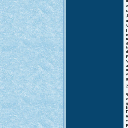
I
w
s
„
a
V
H
e
m
d
G
d
B
V
a
a
w
g
2
§
e
g
B
D
m
v
p