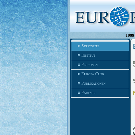
1088 
Startseite
Institut
B
Personen
S
Europa Club
Publikationen
Partner
A
G