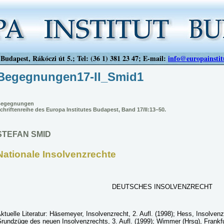
Budapest, Rákóczi út 5.; Tel: (36 1) 381 23 47; E-mail:
info@europainstit
Begegnungen17-II_Smid1
egegnungen
chriftenreihe des Europa Institutes Budapest, Band 17/II:13–50.
STEFAN SMID
Nationale Insolvenzrechte
DEUTSCHES INSOLVENZRECHT
ktuelle Literatur: Häsemeyer, Insolvenzrecht, 2. Aufl. (1998); Hess, Insolvenz
rundzüge des neuen Insolvenzrechts, 3. Aufl. (1999); Wimmer (Hrsg), Frank