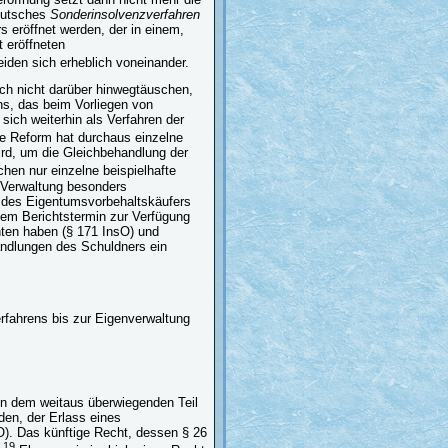
deutsches
Sonderinsolvenzverfahren
s eröffnet werden, der in einem,
 eröffneten
eiden sich erheblich voneinander.
uch nicht darüber hinwegtäuschen,
ns, das beim Vorliegen von
ich weiterhin als Verfahren der
e Reform hat durchaus einzelne
rd, um die Gleichbehandlung der
hen nur einzelne beispielhafte
 Verwaltung besonders
z des Eigentumsvorbehaltskäufers
dem Berichtstermin zur Verfügung
hten haben (§ 171 InsO) und
andlungen des Schuldners ein
rfahrens bis zur Eigenverwaltung
in dem weitaus überwiegenden Teil
den, der Erlass eines
). Das künftige Recht, dessen § 26
19