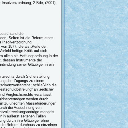
r Insolvenzordnung, 2 Bde, (2001).
eutschland die
en. Selten ist die Reform eines
er Insolvenzordnung
von 1877, die als „Perle der
rfeld heftige Kritik auf sich
m allein als Haftungsordnung in der
t, dessen Instrumente der
Einbindung seiner Gläubiger in ein
enzrechts durch Sicherstellung
fnung des Zugangs zu einem
solvenzverfahrens; schließlich die
stschuldbefreiung” an „redliche”
d Vergleichsrechts veranlasst.
huldnervermögen werden durch
ngen zu unechten Masseforderungen
durch die Ausdehnung von
mtvollstreckungsanträge mangels
 in äußerst seltenen Fällen
ung durch ihre Gläubiger ohne
s die Reform durchaus zu einzelnen