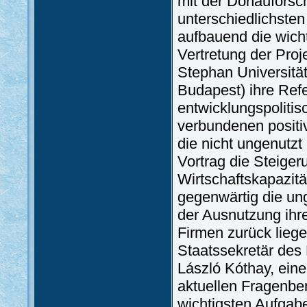
mit der Donaufors
unterschiedlichste
aufbauend die wicht
Vertretung der Proj
Stephan Universität
Budapest) ihre Refe
entwicklungspolitis
verbundenen positi
die nicht ungenutzt
Vortrag die Steiger
Wirtschaftskapazitä
gegenwärtig die ung
der Ausnutzung ihr
Firmen zurück liege
Staatssekretär des
László Kóthay, eine
aktuellen Fragenbe
wichtigsten Aufgabe