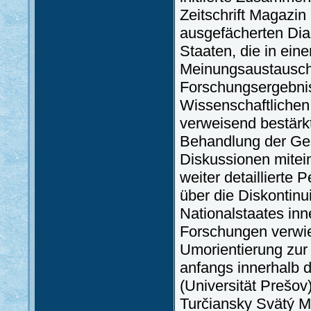
Zeitschrift Magazin
ausgefächerten Dia
Staaten, die in ein
Meinungsaustausch 
Forschungsergebnis
Wissenschaftlichen
verweisend bestärkt
Behandlung der Ge
Diskussionen mitei
weiter detaillierte
über die Diskontinu
Nationalstaates inn
Forschungen verwies
Umorientierung zur 
anfangs innerhalb 
(Universität Prešov
Turčiansky Svätý Ma