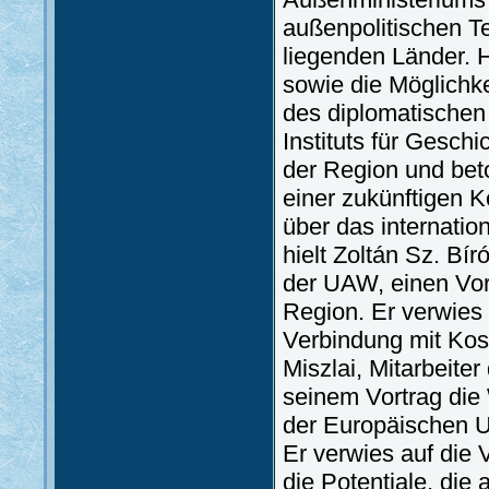
außenpolitischen T
liegenden Länder. Hi
sowie die Möglichk
des diplomatischen
Instituts für Geschi
der Region und beto
einer zukünftigen 
über das internatio
hielt Zoltán Sz. Bír
der UAW, einen Vor
Region. Er verwies
Verbindung mit Kos
Miszlai, Mitarbeite
seinem Vortrag die
der Europäischen U
Er verwies auf die 
die Potentiale, die