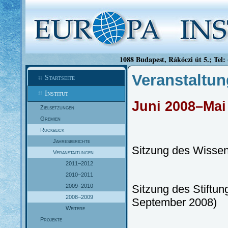
1088 Budapest, Rákóczi út 5.; Tel:
Veranstaltu
Startseite
Institut
Juni 2008–Mai
Zielsetzungen
Gremien
Rückblick
Jahresberichte
Sitzung des Wissens
Veranstaltungen
2011–2012
2010–2011
2009–2010
Sitzung des Stiftun
2008–2009
September 2008)
Weitere
Projekte