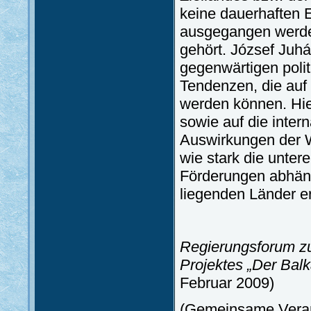
keine dauerhaften E
ausgegangen werden
gehört. József Juhá
gegenwärtigen poli
Tendenzen, die auf 
werden können. Hier
sowie auf die inter
Auswirkungen der We
wie stark die unter
Förderungen abhäng
liegenden Länder er
Regierungsforum zu
Projektes „Der Balk
Februar 2009)
(Gemeinsame Verans