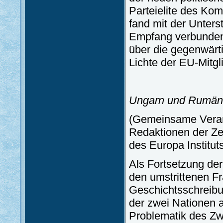
Parteielite des Ko
fand mit der Unters
Empfang verbunden
über die gegenwärt
Lichte der EU-Mitgl
Ungarn und Rumäni
(Gemeinsame Veranst
Redaktionen der Zei
des Europa Institut
Als Fortsetzung de
den umstrittenen F
Geschichtsschreibu
der zwei Nationen 
Problematik des Zw