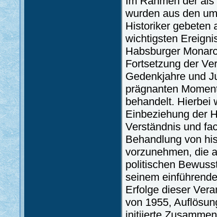
Im Rahmen der als 
wurden aus den um
Historiker gebeten 
wichtigsten Ereigni
Habsburger Monarchi
Fortsetzung der Ver
Gedenkjahre und Ju
prägnanten Momente
behandelt. Hierbei
Einbeziehung der Hi
Verständnis und fa
Behandlung von his
vorzunehmen, die a
politischen Bewusst
seinem einführenden
Erfolge dieser Vera
von 1955, Auflösun
initiierte Zusammen