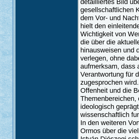
detailliertes Bild ü
gesellschaftlichen 
dem Vor- und Nachf
hielt den einleiten
Wichtigkeit von We
die über die aktuel
hinausweisen und d
verlegen, ohne dabe
aufmerksam, dass al
Verantwortung für d
zugesprochen wird. 
Offenheit und die B
Themenbereichen, d
ideologisch geprägt
wissenschaftlich fu
In den weiteren Vor
Ormos über die viel
István Diószegi sc