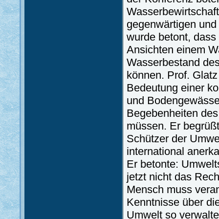
Wasserbewirtschaft
gegenwärtigen und 
wurde betont, dass
Ansichten einem W
Wasserbestand des 
können. Prof. Glatz
Bedeutung einer ko
und Bodengewässer
Begebenheiten des
müssen. Er begrüßt
Schützer der Umwel
international aner
Er betonte: Umwelt
jetzt nicht das Rec
Mensch muss verant
Kenntnisse über di
Umwelt so verwalte