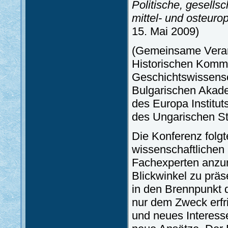
Politische, gesellsch
mittel- und osteuro
15. Mai 2009)
(Gemeinsame Veran
Historischen Kommis
Geschichtswissensc
Bulgarischen Akade
des Europa Institu
des Ungarischen Sta
Die Konferenz folgte
wissenschaftlichen
Fachexperten anzu
Blickwinkel zu präse
in den Brennpunkt d
nur dem Zweck erfr
und neues Interess