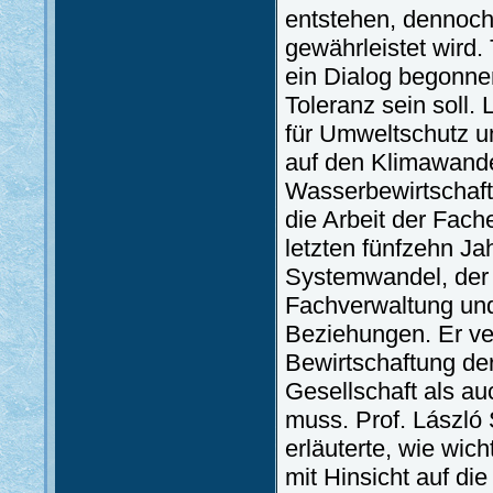
entstehen, dennoch 
gewährleistet wird.
ein Dialog begonne
Toleranz sein soll.
für Umweltschutz u
auf den Klimawande
Wasserbewirtschaftu
die Arbeit der Fach
letzten fünfzehn J
Systemwandel, der U
Fachverwaltung und
Beziehungen. Er ve
Bewirtschaftung de
Gesellschaft als a
muss. Prof. László
erläuterte, wie wich
mit Hinsicht auf di