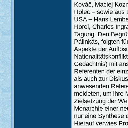
Kováč, Maciej Kozm
Holec – sowie aus D
USA – Hans Lemberg
Horel, Charles Ing
Tagung. Den Begrü
Pálinkás, folgten f
Aspekte der Auflösu
Nationalitätskonflik
Gedächtnis) mit an
Referenten der ein
als auch zur Diskus
anwesenden Refere
meldeten, um ihre 
Zielsetzung der Wer
Monarchie einer ne
nur eine Synthese 
Hierauf verwies Pro