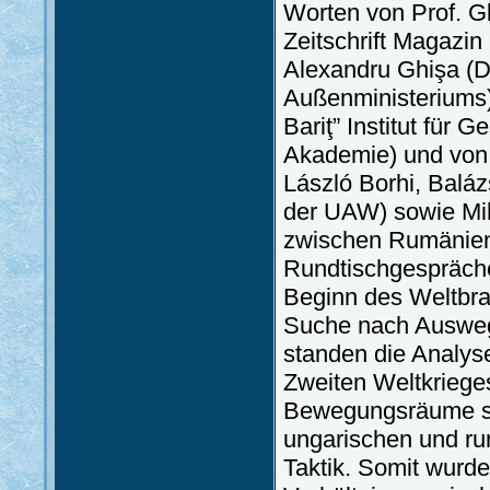
Worten von Prof. G
Zeitschrift Magazin 
Alexandru Ghişa (
Außenministeriums)
Bariţ” Institut für
Akademie) und von 
László Borhi, Baláz
der UAW) sowie Mih
zwischen Rumänie
Rundtischgespräch
Beginn des Weltbra
Suche nach Auswege
standen die Analys
Zweiten Weltkrieges
Bewegungsräume so
ungarischen und rum
Taktik. Somit wurden