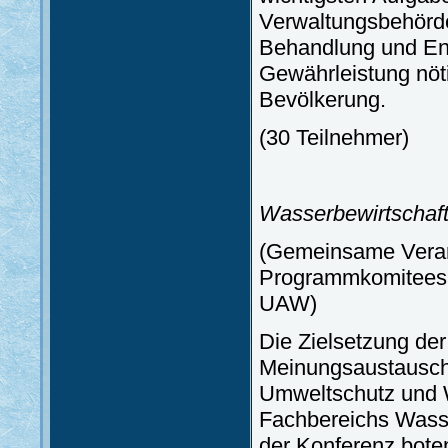
Verwaltungsbehörde
Behandlung und En
Gewährleistung nöti
Bevölkerung.
(30 Teilnehmer)
Wasserbewirtschaft
(Gemeinsame Verans
Programmkomitees 
UAW)
Die Zielsetzung der
Meinungsaustausch 
Umweltschutz und 
Fachbereichs Wasser
der Konferenz boten