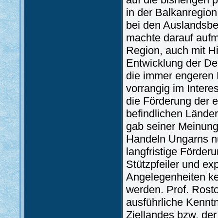
in der Balkanregion.
bei den Auslandsbe
machte darauf aufme
Region, auch mit Hin
Entwicklung der De
die immer engeren 
vorrangig im Intere
die Förderung der e
befindlichen Länder
gab seiner Meinung
Handeln Ungarns nu
langfristige Förder
Stützpfeiler und exp
Angelegenheiten kei
werden. Prof. Rost
ausführliche Kenntn
Ziellandes bzw. der