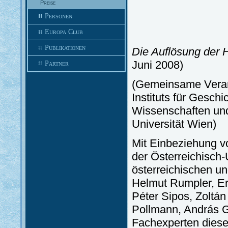
Preise
Personen
Europa Club
Publikationen
Die Auflösung der 
Juni 2008)
Partner
(Gemeinsame Verans
Instituts für Gesch
Wissenschaften und
Universität Wien)
Mit Einbeziehung v
der Österreichisch
österreichischen u
Helmut Rumpler, Ern
Péter Sipos, Zoltán
Pollmann, András G
Fachexperten dies