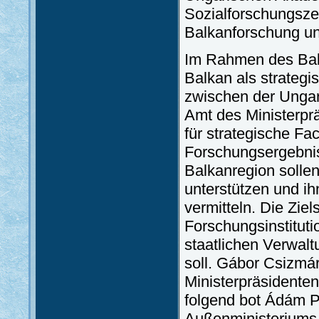
Sozialforschungsze
Balkanforschung un
Im Rahmen des Balk
Balkan als strategi
zwischen der Unga
Amt des Ministerpr
für strategische Fac
Forschungsergebnis
Balkanregion sollen
unterstützen und i
vermitteln. Die Ziel
Forschungsinstitut
staatlichen Verwalt
soll. Gábor Csizmá
Ministerpräsidenten
folgend bot Ádám P
Außenministeriums 