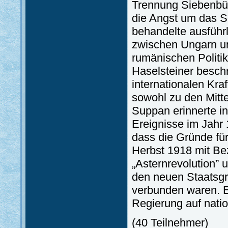
Trennung Siebenbü
die Angst um das S
behandelte ausführ
zwischen Ungarn u
rumänischen Politi
Haselsteiner besch
internationalen Kraf
sowohl zu den Mitte
Suppan erinnerte in
Ereignisse im Jahr
dass die Gründe fü
Herbst 1918 mit Bez
„Asternrevolution” 
den neuen Staatsg
verbunden waren. Er
Regierung auf natio
(40 Teilnehmer)