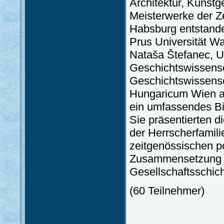
Architektur, Kunstg
Meisterwerke der Ze
Habsburg entstande
Prus Universität W
Nataša Štefanec, Uni
Geschichtswissensch
Geschichtswissensc
Hungaricum Wien a
ein umfassendes Bil
Sie präsentierten d
der Herrscherfamili
zeitgenössischen po
Zusammensetzung un
Gesellschaftsschic
(60 Teilnehmer)