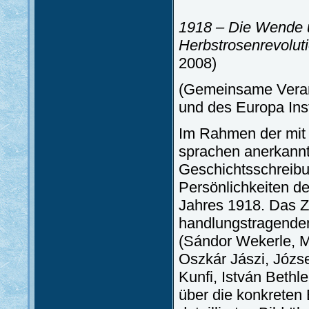
1918 – Die Wende u
Herbstrosenrevolut
2008)
(Gemeinsame Verans
und des Europa Ins
Im Rahmen der mit
sprachen anerkannt
Geschichtsschreibu
Persönlichkeiten de
Jahres 1918. Das Zi
handlungstragenden
(Sándor Wekerle, Mi
Oszkár Jászi, Józse
Kunfi, István Bethl
über die konkreten