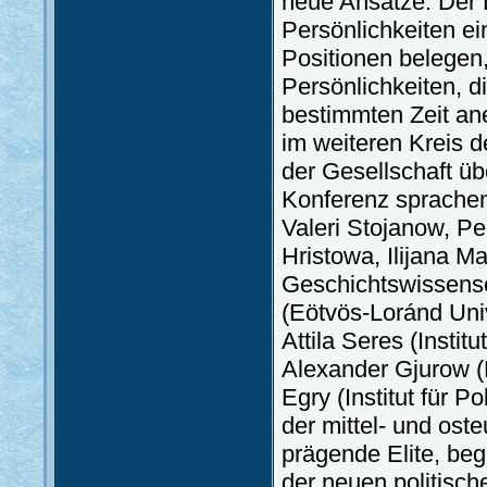
neue Ansätze. Der B
Persönlichkeiten ei
Positionen belegen
Persönlichkeiten, d
bestimmten Zeit ane
im weiteren Kreis d
der Gesellschaft ü
Konferenz sprachen
Valeri Stojanow, P
Hristowa, Ilijana M
Geschichtswissensc
(Eötvös-Loránd Univ
Attila Seres (Insti
Alexander Gjurow (B
Egry (Institut für 
der mittel- und ost
prägende Elite, beg
der neuen politische