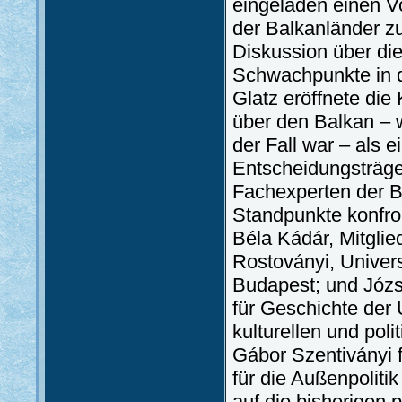
eingeladen einen Vo
der Balkanländer z
Diskussion über die
Schwachpunkte in d
Glatz eröffnete die
über den Balkan – 
der Fall war – als 
Entscheidungsträge
Fachexperten der B
Standpunkte konfro
Béla Kádár, Mitglied
Rostoványi, Univers
Budapest; und Józse
für Geschichte der 
kulturellen und pol
Gábor Szentiványi f
für die Außenpolit
auf die bisherigen 