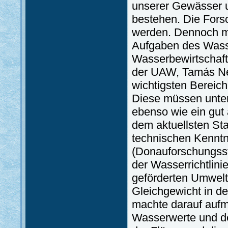
unserer Gewässer 
bestehen. Die Fors
werden. Dennoch mu
Aufgaben des Wass
Wasserbewirtschaft
der UAW, Tamás Ném
wichtigsten Bereic
Diese müssen unter
ebenso wie ein gut
dem aktuellsten St
technischen Kenntn
(Donauforschungsst
der Wasserrichtlin
geförderten Umwelts
Gleichgewicht in de
machte darauf aufm
Wasserwerte und d