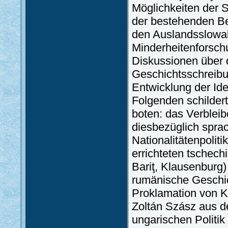
Möglichkeiten der 
der bestehenden Be
den Auslandsslowake
Minderheitenforsch
Diskussionen über 
Geschichtsschreibun
Entwicklung der Ide
Folgenden schildert
boten: das Verblei
diesbezüglich sprac
Nationalitätenpoliti
errichteten tschech
Bariţ, Klausenburg
rumänische Geschi
Proklamation von Ka
Zoltán Szász aus de
ungarischen Politik