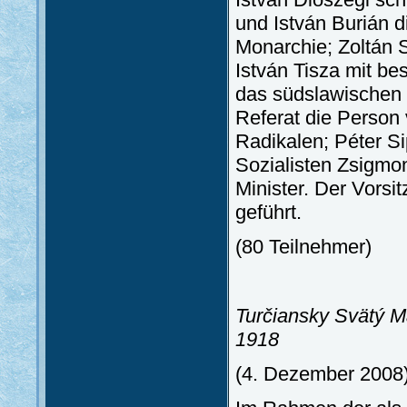
und István Burián 
Monarchie; Zoltán S
István Tisza mit be
das südslawischen 
Referat die Person 
Radikalen; Péter S
Sozialisten Zsigmon
Minister. Der Vorsi
geführt.
(80 Teilnehmer)
Turčiansky Svätý Ma
1918
(4. Dezember 2008