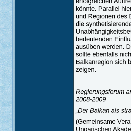
erfolgreichen Auftr
könnte. Parallel hi
und Regionen des 
die synthetisieren
Unabhängigkeitsbe
bedeutenden Einflu
ausüben werden. Di
sollte ebenfalls nic
Balkanregion sich b
zeigen.
Regierungsforum an
2008-2009
„Der Balkan als str
(Gemeinsame Verans
Ungarischen Akadem