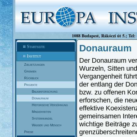
1088 Budapest, Rákóczi út 5.; Tel:
Donauraum
Startseite
Institut
Der Donauraum verbi
Zielsetzungen
Wurzeln, Sitten un
Gremien
Vergangenheit führ
Rückblick
der entlang der Do
Projekte
bzw. zu offenen Kon
Balkanforschung
Donauraum
erforschen, die neu
Historische Versöhnung
effektive Koexistenz
Minderheiten
gemeinsamen Intere
Systemwandel
wichtige Beiträge 
Wasser und Mensch
grenzüberschreitende
Preise