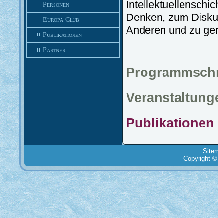
Intellektuellensch
Personen
Denken, zum Diskut
Europa Club
Anderen und zu ge
Publikationen
Partner
Programmschr
Veranstaltun
Publikatione
Site
Copyright ©