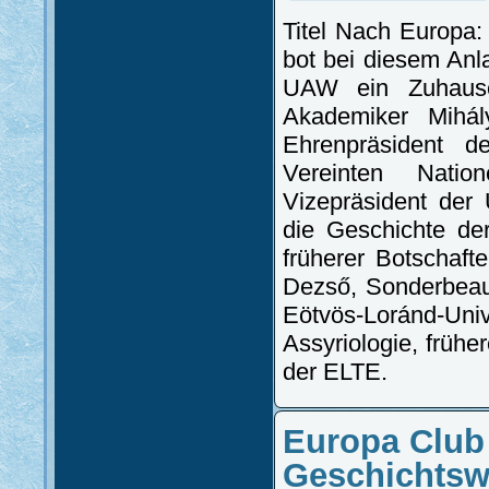
Titel Nach Europa
bot bei diesem An
UAW ein Zuhause
Akademiker Mihál
Ehrenpräsident d
Vereinten Natio
Vizepräsident der 
die Geschichte de
früherer Botschaf
Dezső, Sonderbeauf
Eötvös-Loránd-U
Assyriologie, frühe
der ELTE.
Europa Club 
Geschichtsw