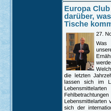
Europa Club
darüber, was
Tische kom
27. N
Was 
unser
Ernä
werde
Welch
die letzten Jahrz
lassen sich im L
Lebensmittelart
Fehlbetrachtunge
Lebensmittelarten 
sich der internat