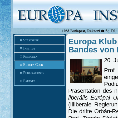
1088 Budapest, Rákóczi út 5.; Tel:
Europa Klub:
Startseite
Bandes von 
Institut
Personen
20. J
Europa Club
Prof
Publikationen
eing
Partner
Pod
Präsentation des n
liberális Európai
(Illiberale Regier
Die dritte Orbán-