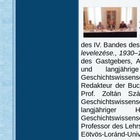
des IV. Bandes des 
levelezése., 1930–
des Gastgebers, A
und langjährig
Geschichtswissen
Redakteur der Buch
Prof. Zoltán Szá
Geschichtswissensc
langjähriger 
Geschichtswisse
Professor des Lehr
Eötvös-Loránd-Unive