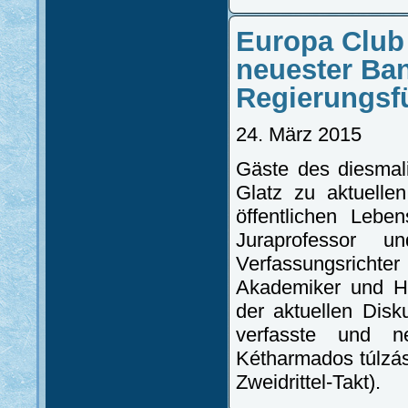
Europa Club
neuester Ban
Regierungsf
24. März 2015
Gäste des diesmal
Glatz zu aktuelle
öffentlichen Lebe
Juraprofessor 
Verfassungsricht
Akademiker und Ho
der aktuellen Dis
verfasste und n
Kétharmados túlzá
Zweidrittel-Takt).