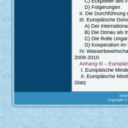
C) Eckpfeiler des F
D) Folgerungen
II. Die Durchführung 
III. Europäische Dona
A) Der internationale
B) Die Donau als tra
C) Die Rolle Ungarns 
D) Kooperation im 
IV. Wasserbewirtschaf
2009-2010
Anhang III – Europäi
I. Europäische Minderh
II. Europäische Minder
Glatz
Site
Copyright ©