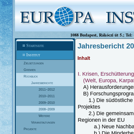
1088 Budapest, Rákóczi út 5.; Tel:
Jahresbericht 2
Startseite
Institut
Inhalt
Zielsetzungen
Gremien
I. Krisen, Erschütteru
Rückblick
(Welt, Europa, Karpa
Jahresberichte
A) Herausforderungen f
2011–2012
B) Forschungsprogram
2010–2011
1.) Die südöstliche E
2009–2010
Projektes
2008–2009
2.) Die gemeinsamen 
Weitere
Regionen in der EU
Veranstaltungen
a.) Neue Nachbarsc
Projekte
b.) Die Minderheiten