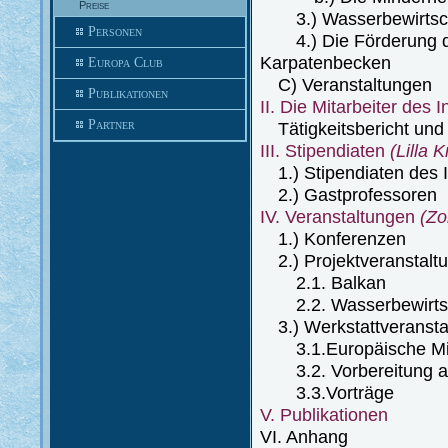
Preise
3.) Wasserbewirtsch
Personen
4.) Die Förderung de
Karpatenbecken
Europa Club
C) Veranstaltungen
Publikationen
II. Die Mitarbeiter des I
Partner
Tätigkeitsbericht und 
III. Stipendiaten
(Lilla 
1.) Stipendiaten des I
2.) Gastprofessoren
IV. Veranstaltungen
(Zo
1.) Konferenzen
2.) Projektveranstalt
2.1. Balkan
2.2. Wasserbewirtsc
3.) Werkstattveransta
3.1.Europäische Mind
3.2. Vorbereitung auf
3.3.Vorträge
V. Publikationen
VI. Anhang