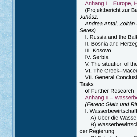
Anhang I – Europe, 
(Projektbericht zur B
Juhász,
Andrea Antal, Zoltán Sz
Seres)
I. Russia and the Bal
II. Bosnia and Herze
III. Kosovo
IV. Serbia
V. The situation of the
VI. The Greek–Maced
VII. General Conclusio
Tasks
of Further Research
Anhang II – Wasserb
(Ferenc Glatz und Ri
I. Wasserbewirtschaft
A) Über die Wasserbe
B) Wasserbewirtschaf
der Regierung