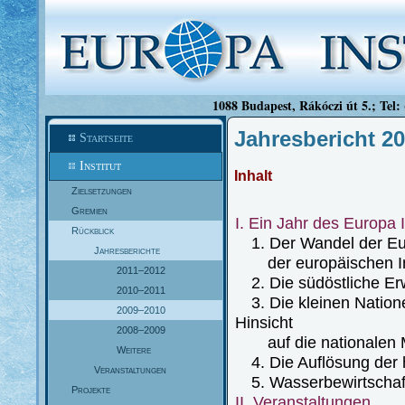
1088 Budapest, Rákóczi út 5.; Tel:
Jahresbericht 2
Startseite
Institut
Inhalt
Zielsetzungen
Gremien
I. Ein Jahr des Europa 
Rückblick
1. Der Wandel der Eur
Jahresberichte
der europäischen In
2011–2012
2. Die südöstliche Er
2010–2011
3. Die kleinen Natione
2009–2010
Hinsicht
2008–2009
auf die nationalen M
Weitere
4. Die Auflösung der h
Veranstaltungen
5. Wasserbewirtschaf
Projekte
II. Veranstaltungen