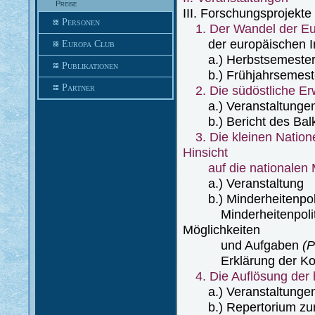
Preise
III. Forschungsprojekte
Personen
1. Der Wandel der Eu
der europäischen In
Europa Club
a.) Herbstsemester
Publikationen
b.) Frühjahrsemest
Partner
2. Die südöstliche E
a.) Veranstaltunge
b.) Bericht des Balk
3. Die kleinen Natio
Hinsicht
auf die nationalen M
a.) Veranstaltung
b.) Minderheitenpolit
Minderheitenpolitik 
Möglichkeiten
und Aufgaben
(P
Erklärung der Kon
4. Die Auflösung der
a.) Veranstaltunge
b.) Repertorium zur 