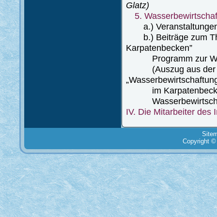
Glatz)
5. Wasserbewirtscha
a.) Veranstaltunge
b.) Beiträge zum The
Karpatenbecken”
Programm zur Wasse
(Auszug aus der Pro
„Wasserbewirtschaftun
im Karpatenbecken i
Wasserbewirtschaftu
IV. Die Mitarbeiter des I
Site
Copyright ©