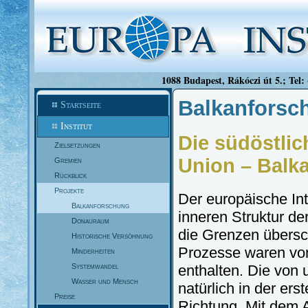
1088 Budapest, Rákóczi út 5.; Tel:
Balkanforsc
Startseite
Institut
Die südöstli
Zielsetzungen
Union – Balk
Gremien
Rückblick
Projekte
Der europäische Int
Balkanforschung
inneren Struktur d
Donauraum
die Grenzen übersc
Historische Versöhnung
Prozesse waren von
Minderheiten
Systemwandel
enthalten. Die von
Wasser und Mensch
natürlich in der ers
Preise
Richtung. Mit dem 