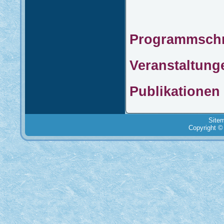
Programmschri
Veranstaltun
Publikatione
Site
Copyright ©