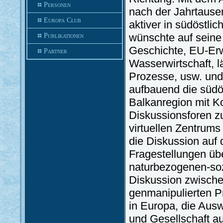
Personen
nach der Jahrtause
Europa Club
aktiver in südöstli
wünschte auf seine
Publikationen
Geschichte, EU-Erwe
Partner
Wasserwirtschaft, l
Prozesse, usw. und
aufbauend die südö
Balkanregion mit K
Diskussionsforen zu
virtuellen Zentrums
die Diskussion auf
Fragestellungen übe
naturbezogenen-sozi
Diskussion zwisch
genmanipulierten P
in Europa, die Aus
und Gesellschaft a