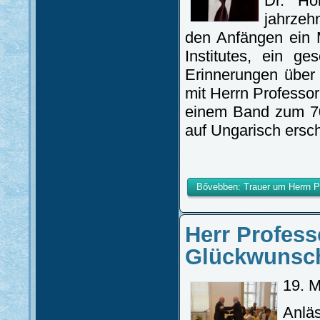
Dr. Hor
jahrzeh
den Anfängen ein M
Institutes, ein g
Erinnerungen über
mit Herrn Professor
einem Band zum 70
auf Ungarisch ersc
Bővebben: Trauer um Herrn Pr
Herr Profess
Glückwunsch
19. 
Anläs