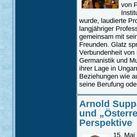
von P
Insti
wurde, laudierte Pro
langjähriger Profess
gemeinsam mit sein
Freunden. Glatz sp
Verbundenheit von 
Germanistik und M
ihrer Lage in Unga
Beziehungen wie au
seine Berufung oder
Arnold Supp
und „Österre
Perspektive
15. Mai