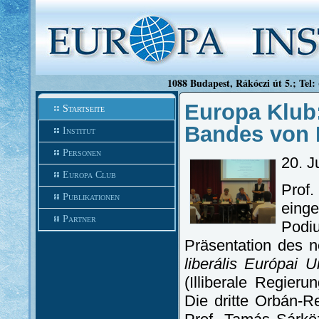
1088 Budapest, Rákóczi út 5.; Tel:
Europa Klub:
Startseite
Bandes von 
Institut
Personen
20. J
Europa Club
Prof
Publikationen
eing
Partner
Pod
Präsentation des n
liberális Európai
(Illiberale Regier
Die dritte Orbán-