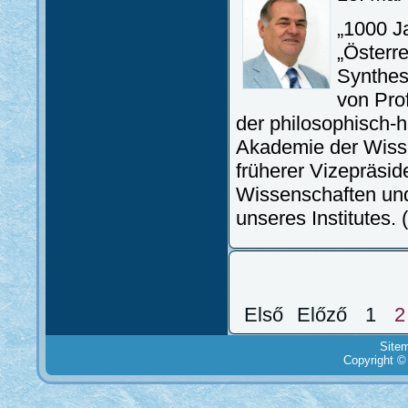
„1000 J
„Österr
Synthese
von Prof
der philosophisch-h
Akademie der Wisse
früherer Vizepräsi
Wissenschaften und
unseres Institutes.
Első
Előző
1
2
Site
Copyright ©