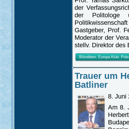
Prof. Tamás Sárkö
der Verfassungsric
der Politologe 
Politikwissensc
Gastgeber, Prof. F
Moderator der Vera
stellv. Direktor des 
Bővebben: Europa Klub: Präs
Trauer um He
Batliner
8. Juni
Am 8. J
Herber
Budapes