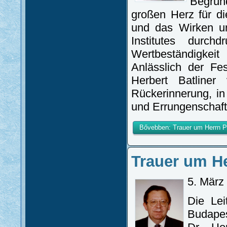
Begrü
großen Herz für d
und das Wirken un
Institutes durc
Wertbeständigkei
Anlässlich der Fe
Herbert Batliner
Rückerinnerung, i
und Errungenschaft
Bővebben: Trauer um Herrn Pro
Trauer um He
5. März
Die Lei
Budape