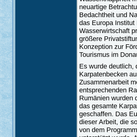
neuartige Betrachtu
Bedachtheit und Nac
das Europa Instit
Wasserwirtschaft pri
größere Privatstift
Konzeption zur För
Tourismus im Donau
Es wurde deutlich,
Karpatenbecken auss
Zusammenarbeit mög
entsprechenden Rah
Rumänien wurden di
das gesamte Karpa
geschaffen. Das Eur
dieser Arbeit, die 
von dem Programmk