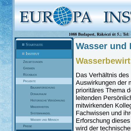
1088 Budapest, Rákóczi út 5.; Tel:
Wasser und
Startseite
Institut
Wasserbewirt
Zielsetzungen
Gremien
Das Verhältnis des
Rückblick
Auswirkungen der me
Projekte
Balkanforschung
prioritäres Thema d
Donauraum
leitenden Persönlich
Historische Versöhnung
mitwirkenden Kolleg
Minderheiten
Fachwissen und ih
Systemwandel
Erforschung dieses
Wasser und Mensch
Preise
wird der technische