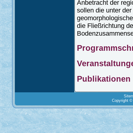
Anbetracht der reg
sollen die unter de
geomorphologische
die Fließrichtung 
Bodenzusammenset
Programmschri
Veranstaltun
Publikatione
Site
Copyright ©