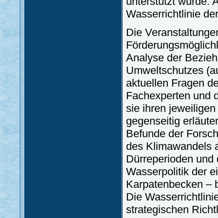
unterstützt wurde.
Wasserrichtlinie d
Die Veranstaltungen 
Förderungsmöglichk
Analyse der Bezieh
Umweltschutzes (au
aktuellen Fragen de
Fachexperten und d
sie ihren jeweilig
gegenseitig erläuter
Befunde der Forsch
des Klimawandels a
Dürreperioden und 
Wasserpolitik der 
Karpatenbecken – b
Die Wasserrichtlini
strategischen Richt