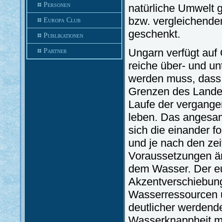
Personen
natürliche Umwelt 
bzw. vergleichende
Europa Club
geschenkt.
Publikationen
Ungarn verfügt auf
Partner
reiche über- und u
werden muss, dass 
Grenzen des Landes
Laufe der vergange
leben. Das angesam
sich die einander f
und je nach den ze
Voraussetzungen än
dem Wasser. Der eu
Akzentverschiebung 
Wasserressourcen u
deutlicher werdend
Wasserknappheit m