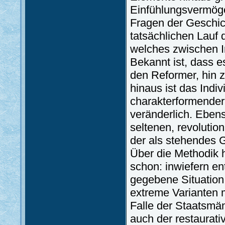
Einfühlungsvermög
Fragen der Geschich
tatsächlichen Lauf 
welches zwischen In
Bekannt ist, dass e
den Reformer, hin 
hinaus ist das Indiv
charakterformender
veränderlich. Ebenso
seltenen, revolutio
der als stehendes
Über die Methodik h
schon: inwiefern en
gegebene Situation 
extreme Varianten m
Falle der Staatsmä
auch der restaurati