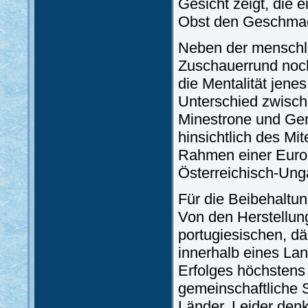
Gesicht zeigt, die 
Obst den Geschmack
Neben der menschli
Zuschauerrund noch
die Mentalität jene
Unterschied zwisch
Minestrone und Gem
hinsichtlich des Mi
Rahmen einer Europ
Österreichisch-Ung
Für die Beibehaltun
Von den Herstellun
portugiesischen, d
innerhalb eines La
Erfolges höchstens
gemeinschaftliche S
Länder. Leider denk