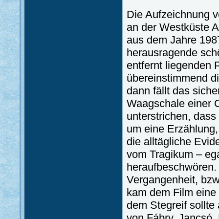
Die Aufzeichnung v
an der Westküste A
aus dem Jahre 1987
herausragende schöp
entfernt liegenden
übereinstimmend di
dann fällt das sich
Waagschale einer Ch
unterstrichen, dass
um eine Erzählung, 
die alltägliche Evi
vom Tragikum – ega
heraufbeschwören. 
Vergangenheit, bzw.
kam dem Film eine 
dem Stegreif sollte
von Fábry, Jancsó,