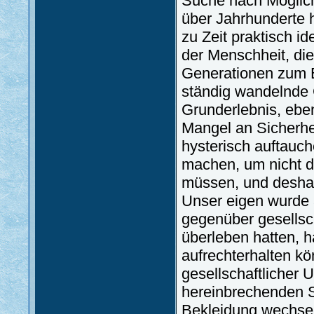
Suche nach Möglic
über Jahrhunderte 
zu Zeit praktisch i
der Menschheit, di
Generationen zum Er
ständig wandelnde
Grunderlebnis, ebe
Mangel an Sicherhei
hysterisch auftauch
machen, um nicht 
müssen, und deshalb
Unser eigen wurde a
gegenüber gesellsch
überleben hatten, ha
aufrechterhalten k
gesellschaftlicher 
hereinbrechenden S
Bekleidung wechsel