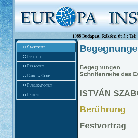
1088 Budapest, Rákóczi út 5.; Tel:
Begegnunge
Startseite
Institut
Personen
Begegnungen
Schriftenreihe des E
Europa Club
Publikationen
ISTVÁN SZAB
Partner
Berührung
Festvortrag