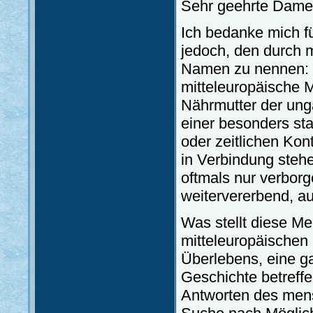
Sehr geehrte Dame
Ich bedanke mich f
jedoch, den durch
Namen zu nennen: d
mitteleuropäische M
Nährmutter der unga
einer besonders st
oder zeitlichen Kon
in Verbindung ste
oftmals nur verbor
weitervererbend, au
Was stellt diese Me
mitteleuropäischen 
Überlebens, eine g
Geschichte betreffe
Antworten des mens