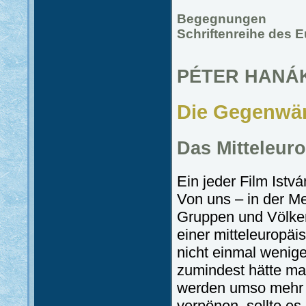
Begegnungen
Schriftenreihe des E
PÉTER HANÁ
Die Gegenwär
Das Mitteleur
Ein jeder Film Istv
Von uns – in der M
Gruppen und Völker
einer mitteleuropäi
nicht einmal wenige
zumindest hätte man
werden umso mehr d
verpönen, sollte es