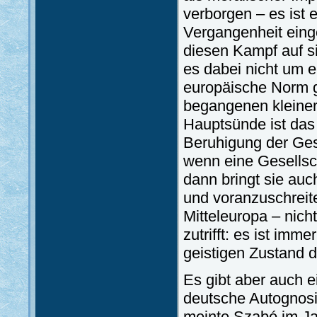
verborgen – es ist 
Vergangenheit ein
diesen Kampf auf si
es dabei nicht um 
europäische Norm ge
begangenen kleine
Hauptsünde ist das
Beruhigung der Gese
wenn eine Gesellsch
dann bringt sie auc
und voranzuschreiten
Mitteleuropa – nich
zutrifft: es ist imm
geistigen Zustand d
Es gibt aber auch e
deutsche Autognosi
meinte Szabó im Ja