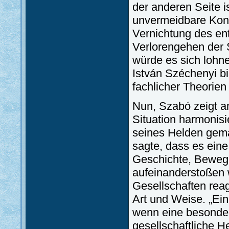
der anderen Seite 
unvermeidbare Konfl
Vernichtung des en
Verlorengehen der S
würde es sich lohne
István Széchenyi bi
fachlicher Theorien
Nun, Szabó zeigt an
Situation harmonis
seines Helden gemä
sagte, dass es eine
Geschichte, Bewegu
aufeinanderstoßen 
Gesellschaften rea
Art und Weise. „Ei
wenn eine besonders
gesellschaftliche H