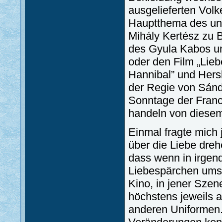
ausgelieferten Vol
Hauptthema des ung
Mihály Kertész zu B
des Gyula Kabos un
oder den Film „Lieb
Hannibal” und Hers
der Regie von Sán
Sonntage der Franc
handeln von diesem
Einmal fragte mich
über die Liebe dreh
dass wenn in irgend
Liebespärchen umsc
Kino, in jener Sze
höchstens jeweils 
anderen Uniformen.