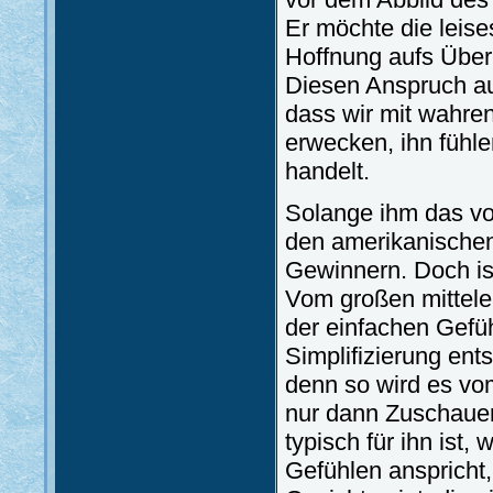
Er möchte die leis
Hoffnung aufs Über
Diesen Anspruch au
dass wir mit wahre
erwecken, ihn fühl
handelt.
Solange ihm das von
den amerikanischen
Gewinnern. Doch ist
Vom großen mittele
der einfachen Gefüh
Simplifizierung en
denn so wird es vom
nur dann Zuschauer
typisch für ihn ist,
Gefühlen anspricht,