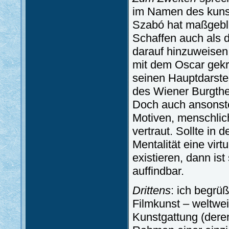
im Namen des kuns
Szabó hat maßgebli
Schaffen auch als d
darauf hinzuweisen,
mit dem Oscar gek
seinen Hauptdarstel
des Wiener Burgthe
Doch auch ansonste
Motiven, menschlic
vertraut. Sollte in 
Mentalität eine vir
existieren, dann is
auffindbar.
Drittens
: ich begrü
Filmkunst – weltwei
Kunstgattung (dere