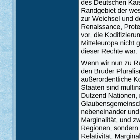
des Deutschen Kaise
Randgebiet der westl
zur Weichsel und d
Renaissance, Prote
vor, die Kodifizie
Mitteleuropa nicht 
dieser Rechte war.
Wenn wir nun zu Rel
den Bruder Pluralis
außerordentliche K
Staaten sind multin
Dutzend Nationen, 
Glaubensgemeinscha
nebeneinander und 
Marginalität, und 
Regionen, sondern 
Relativität, Margina