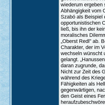
wiederum ergeben s
Abhängigkeit vom 
Szabó als Beispiel
opportunistischen C
ließ, bis ihn der 
moralisches Dilemma
„Oberst Redl” ab. B
Charakter, der im V
wechseln wünscht u
gelangt. „Hanussen
daran zugrunde, das
Nicht zur Zeit des
während des Kriege
Fähigkeiten als Hel
gegenwärtigen, na
den Geist eines Fe
heraufzubeschwören