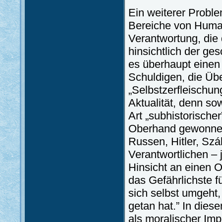
Ein weiterer Proble
Bereiche von Humani
Verantwortung, die 
hinsichtlich der ge
es überhaupt einen
Schuldigen, die Üb
„Selbstzerfleischun
Aktualität, denn so
Art „subhistorische
Oberhand gewonnen.
Russen, Hitler, Szá
Verantwortlichen – j
Hinsicht an einen O
das Gefährlichste f
sich selbst umgeht
getan hat.” In diese
als moralischer Imp