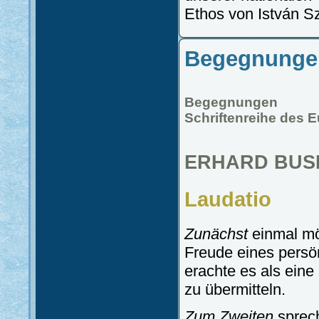
Ethos von István S
Begegnunge
Begegnungen
Schriftenreihe des E
ERHARD BUS
Laudatio
Zunächst
einmal mö
Freude eines pers
erachte es als eine
zu übermitteln.
Zum Zweiten
sprech