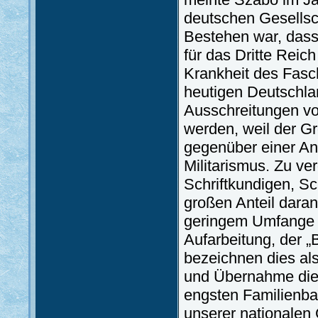
deutschen Gesellsch
Bestehen war, dass
für das Dritte Reic
Krankheit des Fasc
heutigen Deutschlan
Ausschreitungen v
werden, weil der Gr
gegenüber einer A
Militarismus. Zu ve
Schriftkundigen, Sch
großen Anteil daran
geringem Umfange g
Aufarbeitung, der 
bezeichnen dies al
und Übernahme dies
engsten Familienba
unserer nationalen