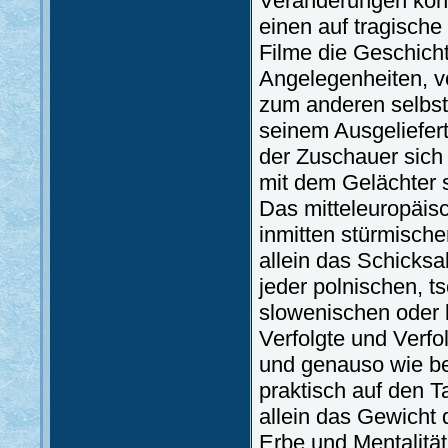
Veränderungen konn
einen auf tragische
Filme die Geschich
Angelegenheiten, vo
zum anderen selbsti
seinem Ausgeliefer
der Zuschauer sich
mit dem Gelächter s
Das mitteleuropäis
inmitten stürmische
allein das Schicksa
jeder polnischen, t
slowenischen oder k
Verfolgte und Verfo
und genauso wie bei
praktisch auf den T
allein das Gewicht 
Erbe und Mentalität