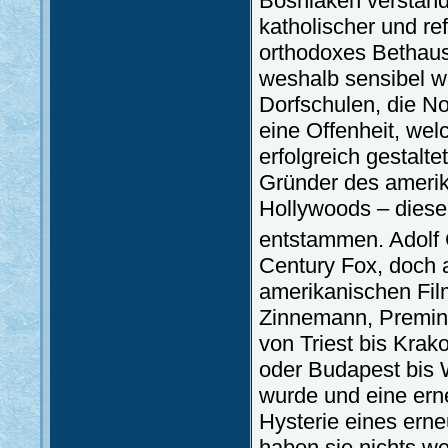
Bosniaken verständ
katholischer und r
orthodoxes Bethaus
weshalb sensibel wa
Dorfschulen, die N
eine Offenheit, wel
erfolgreich gestalte
Gründer des amerik
Hollywoods – diese
entstammen. Adolf 
Century Fox, doch 
amerikanischen Film
Zinnemann, Preming
von Triest bis Krak
oder Budapest bis 
wurde und eine ern
Hysterie eines erne
haben sie nichts we