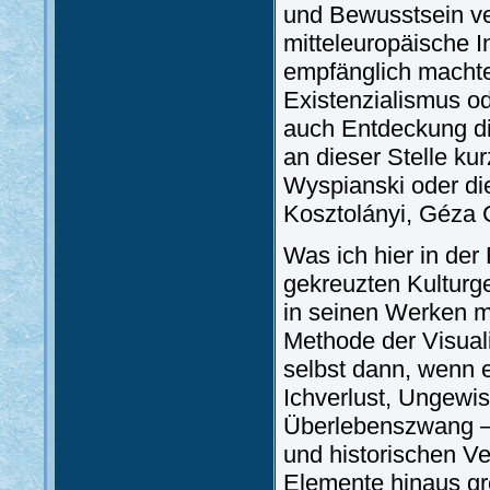
und Bewusstsein ve
mitteleuropäische I
empfänglich machte
Existenzialismus od
auch Entdeckung die
an dieser Stelle ku
Wyspianski oder die
Kosztolányi, Géza 
Was ich hier in der
gekreuzten Kulturge
in seinen Werken mi
Methode der Visual
selbst dann, wenn e
Ichverlust, Ungewiss
Überlebenszwang – 
und historischen V
Elemente hinaus gr