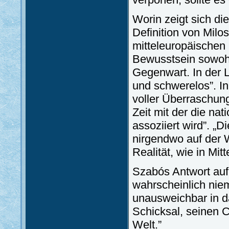
Worin zeigt sich di
Definition von Milos
mitteleuropäischen L
Bewusstsein sowohl
Gegenwart. In der Li
und schwerelos”. In
voller Überraschung
Zeit mit der die n
assoziiert wird”. „D
nirgendwo auf der 
Realität, wie in Mit
Szabós Antwort auf 
wahrscheinlich nie
unausweichbar in d
Schicksal, seinen C
Welt.”