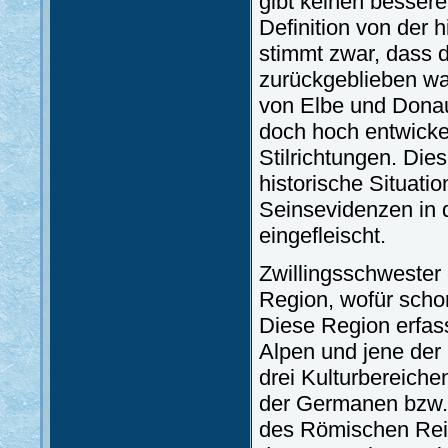
gibt keinen bessere
Definition von der 
stimmt zwar, dass 
zurückgeblieben wa
von Elbe und Donau
doch hoch entwickel
Stilrichtungen. Di
historische Situati
Seinsevidenzen in d
eingefleischt.
Zwillingsschwester d
Region, wofür schon
Diese Region erfass
Alpen und jene der
drei Kulturbereiche
der Germanen bzw. 
des Römischen Rei