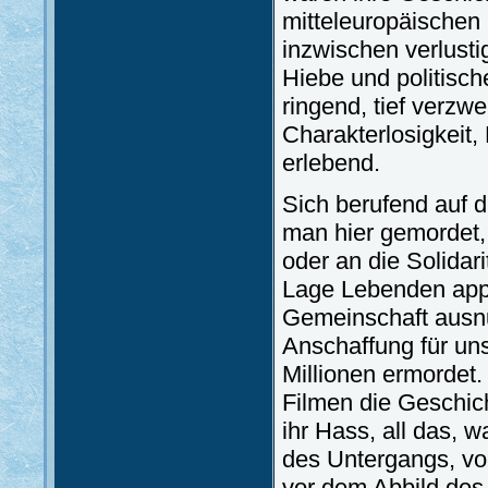
mitteleuropäischen 
inzwischen verlusti
Hiebe und politisc
ringend, tief verzw
Charakterlosigkeit
erlebend.
Sich berufend auf d
man hier gemordet,
oder an die Solidari
Lage Lebenden appe
Gemeinschaft ausnut
Anschaffung für uns
Millionen ermordet
Filmen die Geschicht
ihr Hass, all das, 
des Untergangs, vor
vor dem Abbild des 