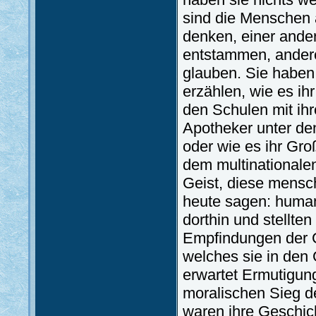
sind die Menschen 
denken, einer ande
entstammen, ander
glauben. Sie haben 
erzählen, wie es ihr
den Schulen mit ihre
Apotheker unter de
oder wie es ihr Groß
dem multinationalen
Geist, diese mensc
heute sagen: human
dorthin und stellte
Empfindungen der G
welches sie in den
erwartet Ermutigun
moralischen Sieg 
waren ihre Geschic