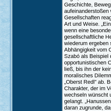
Geschichte, Bewegu
aufeinanderstoßen 
Gesellschaften rea
Art und Weise. „Ei
wenn eine besonders
gesellschaftliche H
wiederum ergeben s
Abhängigkeit vom 
Szabó als Beispiel
opportunistischen C
ließ, bis ihn der 
moralisches Dilemma
„Oberst Redl” ab. B
Charakter, der im V
wechseln wünscht u
gelangt. „Hanussen
daran zugrunde, das