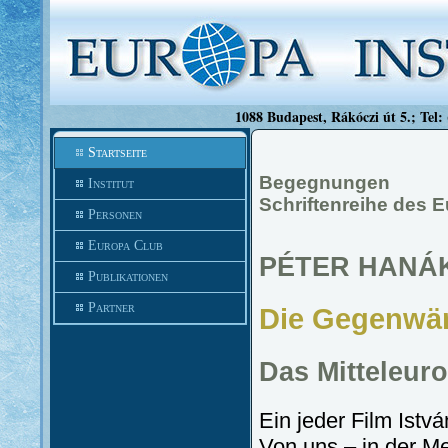
1088 Budapest, Rákóczi út 5.; Tel:
Startseite
Begegnungen
Institut
Schriftenreihe des E
Personen
Europa Club
PÉTER HANÁ
Publikationen
Partner
Die Gegenwär
Das Mitteleur
Ein jeder Film Istv
Von uns – in der M