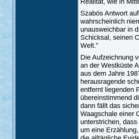
Realität, wie in Mit
Szabós Antwort auf 
wahrscheinlich nie
unausweichbar in d
Schicksal, seinen C
Welt.”
Die Aufzeichnung v
an der Westküste A
aus dem Jahre 1987
herausragende schöp
entfernt liegenden
übereinstimmend di
dann fällt das sich
Waagschale einer Ch
unterstrichen, dass
um eine Erzählung, 
die alltägliche Evi