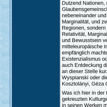
Dutzend Nationen, 
Glaubensgemeinscha
nebeneinander und 
Marginalität, und 
Regionen, sondern 
Relativität, Margina
und Bewusstsein ve
mitteleuropäische I
empfänglich machte
Existenzialismus od
auch Entdeckung die
an dieser Stelle ku
Wyspianski oder die
Kosztolányi, Géza 
Was ich hier in der
gekreuzten Kulturge
in seinen Werken mi