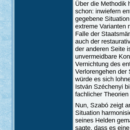
Über die Methodik h
schon: inwiefern en
gegebene Situation 
extreme Varianten m
Falle der Staatsmä
auch der restaurati
der anderen Seite 
unvermeidbare Konfl
Vernichtung des en
Verlorengehen der S
würde es sich lohne
István Széchenyi bi
fachlicher Theorien
Nun, Szabó zeigt an
Situation harmonis
seines Helden gemä
sagte, dass es eine