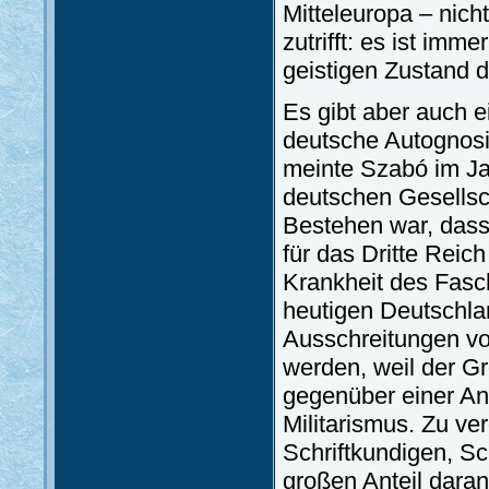
Mitteleuropa – nich
zutrifft: es ist imm
geistigen Zustand d
Es gibt aber auch e
deutsche Autognosi
meinte Szabó im Ja
deutschen Gesellsch
Bestehen war, dass
für das Dritte Reic
Krankheit des Fasc
heutigen Deutschlan
Ausschreitungen v
werden, weil der Gr
gegenüber einer A
Militarismus. Zu ve
Schriftkundigen, Sch
großen Anteil daran