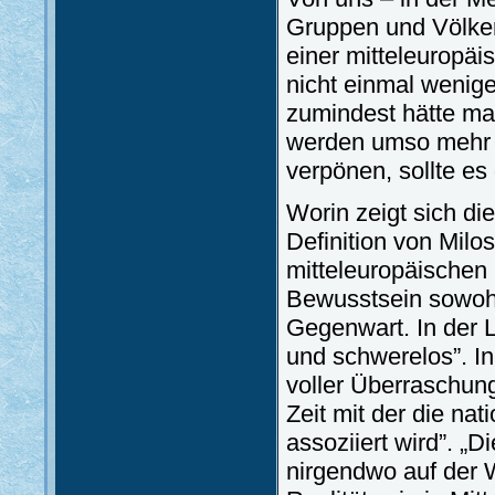
Gruppen und Völker
einer mitteleuropäi
nicht einmal wenige
zumindest hätte man
werden umso mehr d
verpönen, sollte es
Worin zeigt sich di
Definition von Milos
mitteleuropäischen L
Bewusstsein sowohl
Gegenwart. In der Li
und schwerelos”. In
voller Überraschung
Zeit mit der die n
assoziiert wird”. „D
nirgendwo auf der 