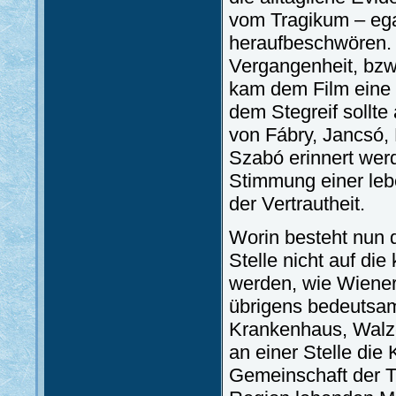
vom Tragikum – ega
heraufbeschwören. 
Vergangenheit, bzw.
kam dem Film eine 
dem Stegreif sollte
von Fábry, Jancsó,
Szabó erinnert wer
Stimmung einer leb
der Vertrautheit.
Worin besteht nun d
Stelle nicht auf di
werden, wie Wiener 
übrigens bedeutsam
Krankenhaus, Walze
an einer Stelle die 
Gemeinschaft der Tr