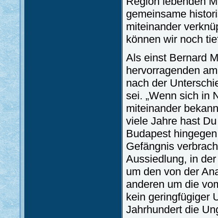
Region lebenden Men
gemeinsame histori
miteinander verknüp
können wir noch tie
Als einst Bernard 
hervorragenden ame
nach der Untersch
sei. „Wenn sich in N
miteinander bekann
viele Jahre hast Du
Budapest hingegen l
Gefängnis verbracht
Aussiedlung, in der
um den von der Ana
anderen um die vom 
kein geringfügiger 
Jahrhundert die Un