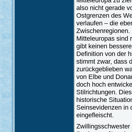
Mitteleuropa zu zieh
also nicht gerade v
Ostgrenzen des We
verlaufen – die ebe
Zwischenregionen. 
Mitteleuropas sind 
gibt keinen bessere
Definition von der 
stimmt zwar, dass 
zurückgeblieben wa
von Elbe und Donau
doch hoch entwickel
Stilrichtungen. Di
historische Situati
Seinsevidenzen in d
eingefleischt.
Zwillingsschwester d