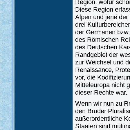
Region, wofür schon
Diese Region erfass
Alpen und jene der
drei Kulturbereiche
der Germanen bzw. 
des Römischen Rei
des Deutschen Kaise
Randgebiet der westl
zur Weichsel und d
Renaissance, Prote
vor, die Kodifizie
Mitteleuropa nicht 
dieser Rechte war.
Wenn wir nun zu Rel
den Bruder Pluralis
außerordentliche K
Staaten sind multin