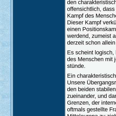
den charakteristis
offensichtlich, das
Kampf des Menschen
Dieser Kampf verkü
einen Positionskam
werdend, zumeist an
derzeit schon allei
Es scheint logisch,
des Menschen mit 
stünde.
Ein charakteristisch
Unsere Übergangsre
den beiden stabile
zueinander, und dar
Grenzen, der intern
oftmals gestellte F