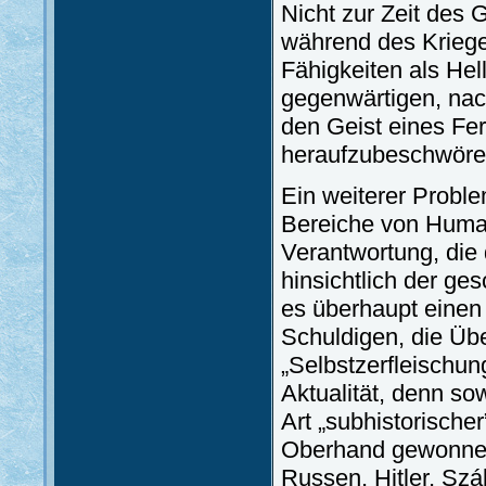
Nicht zur Zeit des
während des Kriege
Fähigkeiten als Hel
gegenwärtigen, na
den Geist eines Fe
heraufzubeschwören
Ein weiterer Proble
Bereiche von Humani
Verantwortung, die 
hinsichtlich der ge
es überhaupt einen
Schuldigen, die Üb
„Selbstzerfleischun
Aktualität, denn so
Art „subhistorische
Oberhand gewonnen.
Russen, Hitler, Szá