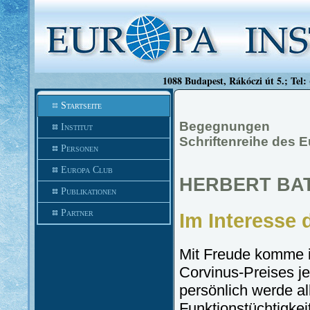
1088 Budapest, Rákóczi út 5.; Tel:
Startseite
Begegnungen
Institut
Schriftenreihe des E
Personen
Europa Club
HERBERT BA
Publikationen
Partner
Im Interesse 
Mit Freude komme i
Corvinus-Preises j
persönlich werde al
Funktionstüchtigkeit