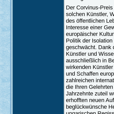
Der Corvinus-Preis 
solchen Künstler, W
des öffentlichen L
Interesse einer Ge
europäischer Kultur
Politik der Isolati
geschwächt. Dank de
Künstler und Wissen
ausschließlich in Be
wirkenden Künstler
und Schaffen europä
zahlreichen intern
die Ihren Gelehrte
Jahrzehnte zuteil w
erhofften neuen Au
beglückwünsche He
ungarischen Regiss