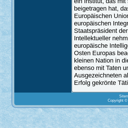
ein Institut, das m
beigetragen hat, da
Europäischen Union
europäischen Integr
Staatspräsident de
Intellektueller neh
europäische Intell
Osten Europas beach
kleinen Nation in di
ebenso mit Taten u
Ausgezeichneten al
Erfolg gekrönte Täti
Site
Copyright ©