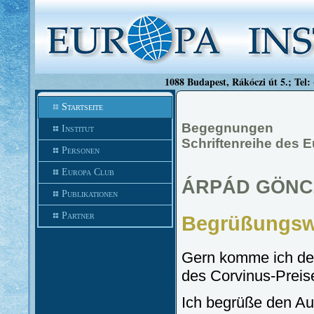
1088 Budapest, Rákóczi út 5.; Tel:
Startseite
Begegnungen
Institut
Schriftenreihe des E
Personen
Europa Club
ÁRPÁD GÖNC
Publikationen
Partner
Begrüßungsw
Gern komme ich der
des Corvinus-Preis
Ich begrüße den Au