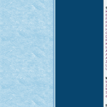
A
A
Z