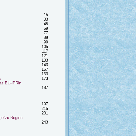
15
33
45
59
77
89
99
105
117
121
133
143
157
163
a
173
as EU-IPRin
187
197
215
231
ge”zu Beginn
243