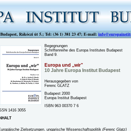
Budapest, Rákóczi út 5.; Tel: (36 1) 381 23 47; E-mail:
info@europainstit
Begegnungen
Schriftenreihe des Europa Institutes Budapest
Band 9.
Europa und „wir”
10 Jahre Europa Institut Budapest
Herausgegeben von
Ferenc GLATZ
Budapest 2000
Europa Institut Budapest
ISBN 963 00370 7 6
SSN 1416 3055
INHALT
Europäische Zielsetzungen, ungarische Wissenschaftspolitik
(Ferenc Glatz)