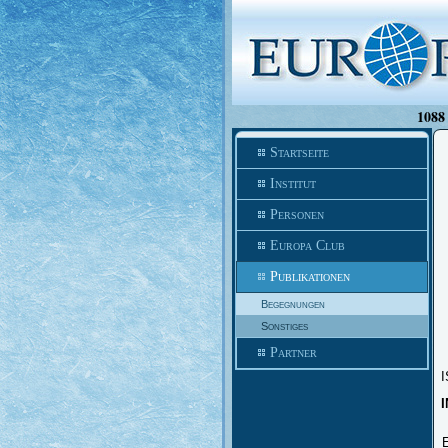
1088 
Startseite
Institut
Personen
Europa Club
Publikationen
Begegnungen
Sonstiges
Partner
I