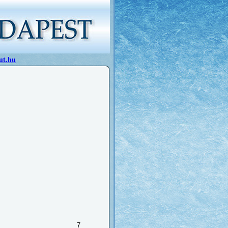
ut.hu
7