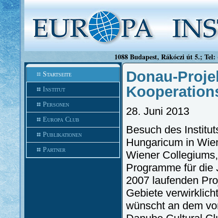
1088 Budapest, Rákóczi út 5.; Tel:
Donau-Projek
Startseite
Kooperation
Institut
Personen
28. Juni 2013
Europa Club
Besuch des Institut
Publikationen
Hungaricum in Wien
Partner
Wiener Collegiums,
Programme für die 
2007 laufenden Pro
Gebiete verwirklich
wünscht an dem vo