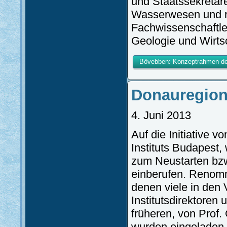
und Staatssekretäre
Wasserwesen und r
Fachwissenschaftle
Geologie und Wirts
Bővebben: Konzeptrahmen des
Donauregion
4. Juni 2013
Auf die Initiative v
Instituts Budapest
zum Neustarten bzw
einberufen. Renomm
denen viele in den 
Institutsdirektoren
früheren, von Prof. 
wurden eingeladen,