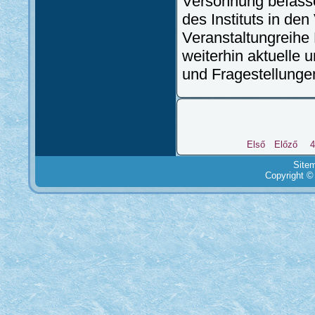
Versöhnung befasse
des Instituts in den
Veranstaltungreihe 
weiterhin aktuelle
und Fragestellunge
Első
Előző
4
Site
Copyright ©