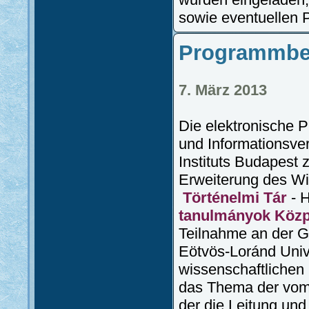
sowie eventuellen P
Programmbe
7. März 2013
Die elektronische 
und Informationsve
Instituts Budapest 
Erweiterung des Wi
Történelmi Tár
- 
tanulmányok Köz
Teilnahme an der G
Eötvös-Loránd Univ
wissenschaftlichen 
das Thema der vom 
der die Leitung und 