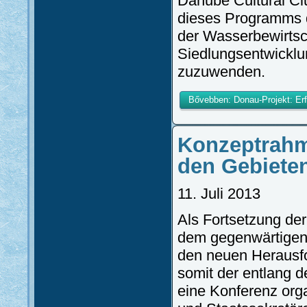
Danube Cultural Cl
dieses Programms d
der Wasserbewirtsc
Siedlungsentwicklu
zuzuwenden.
Bővebben: Donau-Projekt: Er
Konzeptrahm
den Gebiete
11. Juli 2013
Als Fortsetzung de
dem gegenwärtigen 
den neuen Herausf
somit der entlang d
eine Konferenz orga