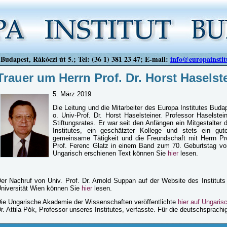
Budapest, Rákóczi út 5.; Tel: (36 1) 381 23 47; E-mail:
info@europainstit
Trauer um Herrn Prof. Dr. Horst Haselst
5. März 2019
Die Leitung und die Mitarbeiter des Europa Institutes Bud
o. Univ-Prof. Dr. Horst Haselsteiner. Professor Haselstei
Stiftungsrates. Er war seit den Anfängen ein Mitgestalter 
Institutes, ein geschätzter Kollege und stets ein gut
gemeinsame Tätigkeit und die Freundschaft mit Herrn Prof
Prof. Ferenc Glatz in einem Band zum 70. Geburtstag von
Ungarisch erschienen Text können Sie
hier
lesen.
er Nachruf von Univ. Prof. Dr. Arnold Suppan auf der Website des Institut
niversität Wien können Sie
hier
lesen.
ie Ungarische Akademie der Wissenschaften veröffentlichte
hier auf Ungaris
r. Attila Pók, Professor unseres Institutes, verfasste. Für die deutschsprach