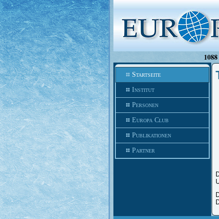
1088 
Startseite
Institut
Personen
Europa Club
Publikationen
Partner
D
U
D
D