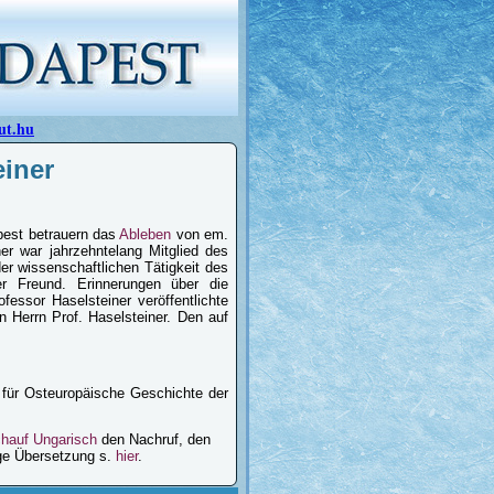
ut.hu
einer
apest betrauern das
Ableben
von em.
ner war jahrzehntelang Mitglied des
der wissenschaftlichen Tätigkeit des
er Freund. Erinnerungen über die
essor Haselsteiner veröffentlichte
 Herrn Prof. Haselsteiner. Den auf
s für Osteuropäische Geschichte der
chauf Ungarisch
den Nachruf, den
ige Übersetzung s.
hier
.