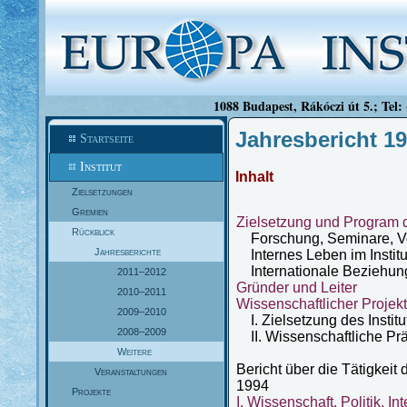
1088 Budapest, Rákóczi út 5.; Tel:
Jahresbericht 1
Startseite
Institut
Inhalt
Zielsetzungen
Gremien
Zielsetzung und Program d
Rückblick
Forschung, Seminare, Vo
Jahresberichte
Internes Leben im Institu
Internationale Beziehun
2011–2012
Gründer und Leiter
2010–2011
Wissenschaftlicher Projek
2009–2010
I. Zielsetzung des Institu
2008–2009
II. Wissenschaftliche Pr
Weitere
Bericht über die Tätigkeit
Veranstaltungen
1994
Projekte
I. Wissenschaft, Politik, In