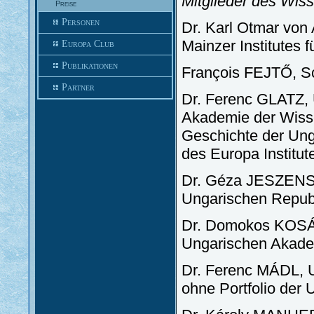
Mitglieder des Wiss
Preise
Personen
Dr. Karl Otmar von 
Mainzer Institutes 
Europa Club
Publikationen
François FEJTŐ, Sch
Partner
Dr. Ferenc GLATZ, U
Akademie der Wisse
Geschichte der Ung
des Europa Institut
Dr. Géza JESZENSZK
Ungarischen Repub
Dr. Domokos KOSÁR
Ungarischen Akadem
Dr. Ferenc MÁDL, Un
ohne Portfolio der