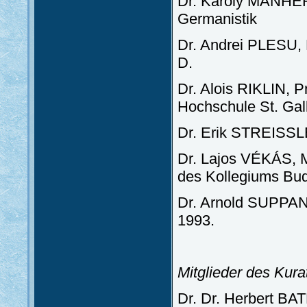
Dr. Károly MANHERZ,
Germanistik
Dr. Andrei PLESU, 
D.
Dr. Alois RIKLIN, Pr
Hochschule St. Gal
Dr. Erik STREISSLE
Dr. Lajos VÉKÁS, Mi
des Kollegiums Bu
Dr. Arnold SUPPAN,
1993.
Mitglieder des Kura
Dr. Dr. Herbert BA