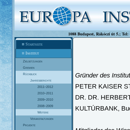
1088 Budapest, Rákóczi út 5.; Tel:
Startseite
Institut
Zielsetzungen
Gremien
Gründer des Institu
Rückblick
Jahresberichte
PETER KAISER STI
2011–2012
2010–2011
DR. DR. HERBERT
2009–2010
2008–2009
KULTÚRBANK, Bud
Weitere
Veranstaltungen
Projekte