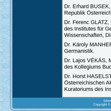
Dr. Erhard BUSEK, 
Republik Österreich
Dr. Ferenc GLATZ, U
des Institutes für
Wissenschaften, Di
Dr. Károly MANHERZ,
Germanistik.
Dr. Lajos VÉKÁS, Mi
des Kollegiums Bu
Dr. Horst HASELSTE
Österreichischen A
Kuratoriums des Ins
Site
Copyright ©