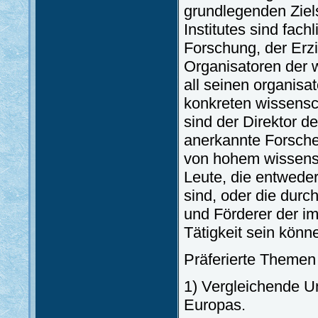
grundlegenden Ziel
Institutes sind fac
Forschung, der Erz
Organisatoren der 
all seinen organisat
konkreten wissensc
sind der Direktor de
anerkannte Forsche
von hohem wissensc
Leute, die entwede
sind, oder die durc
und Förderer der im
Tätigkeit sein könn
Präferierte Themen
1) Vergleichende 
Europas.