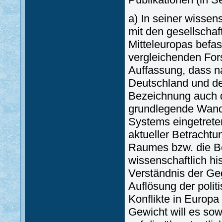
a) In seiner wissens
mit den gesellschaft
Mitteleuropas befa
vergleichenden Fors
Auffassung, dass 
Deutschland und de
Bezeichnung auch di
grundlegende Wande
Systems eingetreten
aktueller Betracht
Raumes bzw. die Be
wissenschaftlich h
Verständnis der Geg
Auflösung der polit
Konflikte in Europa
Gewicht will es sow