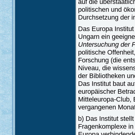
auf die überstaatli
politischen und ök
Durchsetzung der in
Das Europa Institut
Ungarn ein geeigne
Untersuchung der 
politische Offenhei
Forschung (die ents
Niveau, die wissens
der Bibliotheken un
Das Institut baut au
europäischer Betra
Mitteleuropa-Club,
vergangenen Monat
b) Das Institut stel
Fragenkomplexe in 
Europa verbindend