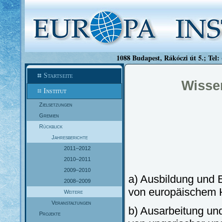
1088 Budapest, Rákóczi út 5.; Tel:
Startseite
Wissen
Institut
Zielsetzungen
Gremien
Rückblick
Jahresberichte
2011–2012
2010–2011
2009–2010
a) Ausbildung und 
2008–2009
von europäischem Ho
Weitere
Veranstaltungen
b) Ausarbeitung un
Projekte