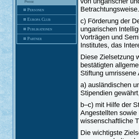
von ungarischer un
Preise
Betrachtungsweise
Personen
Europa Club
c) Förderung der D
ungarischen Intelli
Publikationen
Vorträgen und Semin
Partner
Institutes, das Int
Diese Zielsetzung w
bestätigten allgem
Stiftung umrissene 
a) ausländischen u
Stipendien gewährt
b–c) mit Hilfe der 
Angestellten sowie 
wissenschaftliche T
Die wichtigste Ziel