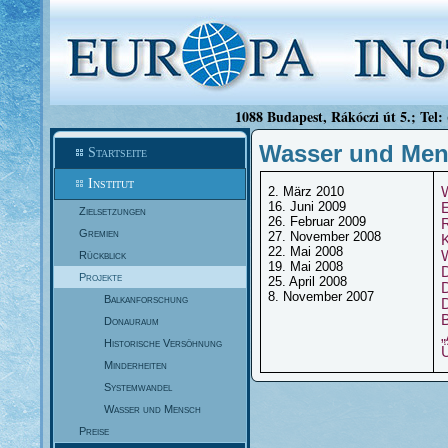
1088 Budapest, Rákóczi út 5.; Tel:
Wasser und Men
Startseite
Institut
2. März 2010
16. Juni 2009
Zielsetzungen
26. Februar 2009
Gremien
27. November 2008
22. Mai 2008
Rückblick
19. Mai 2008
Projekte
25. April 2008
8. November 2007
Balkanforschung
D
Donauraum
Historische Versöhnung
Minderheiten
Systemwandel
Wasser und Mensch
Preise