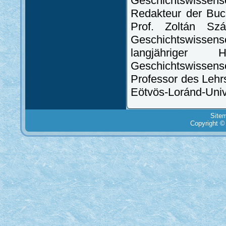
Geschichtswissen
Redakteur der Buch
Prof. Zoltán Szá
Geschichtswissensc
langjähriger 
Geschichtswisse
Professor des Lehr
Eötvös-Loránd-Unive
Site
Copyright ©