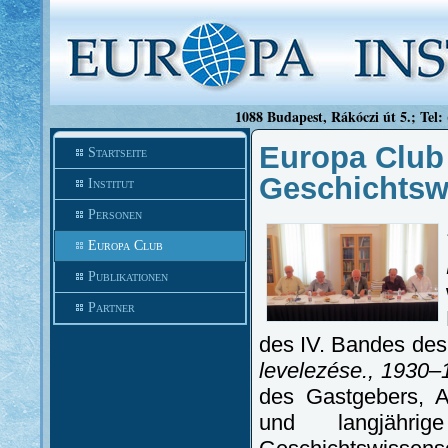
1088 Budapest, Rákóczi út 5.; Tel:
Europa Club 
Startseite
Geschichtsw
Institut
Personen
Europa Club
Publikationen
Partner
des IV. Bandes des 
levelezése., 1930–
des Gastgebers, A
und langjährig