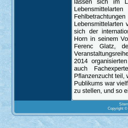
lassen sich im L
Lebensmittelart
Fehlbetrachtunge
Lebensmittelarten 
sich der internat
Horn in seinem Vo
Ferenc Glatz, d
Veranstaltungsrei
2014 organisiert
auch Fachexperte
Pflanzenzucht teil,
Publikums war vielf
zu stellen, und so 
Site
Copyright ©