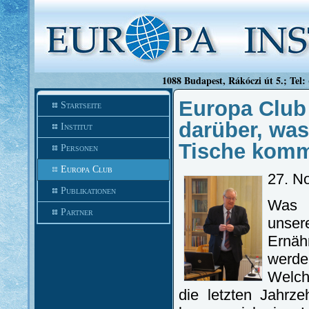
1088 Budapest, Rákóczi út 5.; Tel:
Europa Club
Startseite
darüber, was
Institut
Tische kom
Personen
Europa Club
27. N
Publikationen
Was 
Partner
unser
Ernä
werde
Welch
die letzten Jahrz