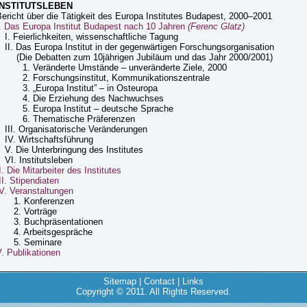
INSTITUTSLEBEN
ericht über die Tätigkeit des Europa Institutes Budapest, 2000–2001
I. Das Europa Institut Budapest nach 10 Jahren
(Ferenc Glatz)
I. Feierlichkeiten, wissenschaftliche Tagung
II. Das Europa Institut in der gegenwärtigen Forschungsorganisation
(Die Debatten zum 10jährigen Jubiläum und das Jahr 2000/2001)
1. Veränderte Umstände – unveränderte Ziele, 2000
2. Forschungsinstitut, Kommunikationszentrale
3. „Europa Institut” – in Osteuropa
4. Die Erziehung des Nachwuchses
5. Europa Institut – deutsche Sprache
6. Thematische Präferenzen
III. Organisatorische Veränderungen
IV. Wirtschaftsführung
V. Die Unterbringung des Institutes
VI. Institutsleben
I. Die Mitarbeiter des Institutes
II. Stipendiaten
V. Veranstaltungen
1. Konferenzen
2. Vorträge
3. Buchpräsentationen
4. Arbeitsgespräche
5. Seminare
. Publikationen
Sitemap
|
Contact
|
Links
Copyright © 2011. All Rights Reserved.