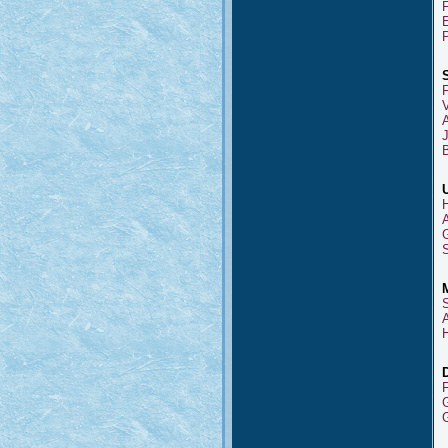
F
B
H
F