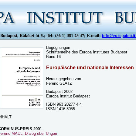
Budapest, Rákóczi út 5.; Tel: (36 1) 381 23 47; E-mail:
info@europainstit
Begegnungen
Schriftenreihe des Europa Institutes Budapest
Band 16.
Europäische und nationale Interessen
Herausgegeben von
Ferenc GLATZ
Budapest 2002
Europa Institut Budapest
ISBN 963 20277 4 4
ISSN 1416 3055
INHALT
CORVINUS-PREIS 2001
Ferenc MÁDL: Dialog über Ungarn