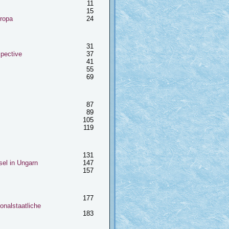
11
15
ropa
24
31
spective
37
41
55
69
87
89
105
119
131
el in Ungarn
147
157
177
onalstaatliche
183