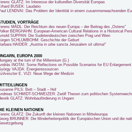
erenc GLATZ: Im Interesse der kulturellen Diversität Europas
Erhard BUSEK: Laudatio
Paul LENDVAI: Das Problem der Identität in einem zusammenwachsenden Eu
STUDIEN, VORTRÄGE
Ferenc MÁDL: Der Reichtum des neuen Europa – der Beitrag des „Ostens”
Volker BERGHAHN: European-American Cultural Relations in a Historical Per
Arnold SUPPAN: Die Sudetendeutschen zwischen Prag und Wien
Jürgen SCHLUMBOHM: Geschichte der Geburt
arbara HAIDER: „Austria in urbe sancta Jerusalem sit ultima!”
UNGARN, EUROPA 2000
ungary at the turn of the Millennium (G.)
András INOTAI: Some Reflections on Possible Scenarios for EU Enlargement
György VAJDA: Energieressourcen
Szilveszter E. VIZI: Neue Wege der Medizin
MITTEILUNGEN
Susanne PILS: Bett – Stadt – Hof
Andreas SCHMIDT-SCHWEIZER: Zwölf Thesen zum politischen Systemwechs
Henrik GLATZ: Wohnbauförderung in Ungarn
DIE KLEINEN NATIONEN
erenc GLATZ: Die Zukunft der kleinen Nationen in Mitteleuropa
Georg BRUNNER: Die Minderheitenpolitik der Europäischen Union und die nati
Gesetzgebung