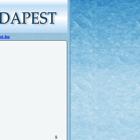
ut.hu
9