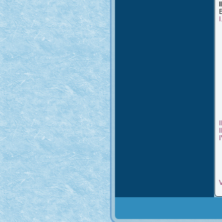
B
I
I
I
V