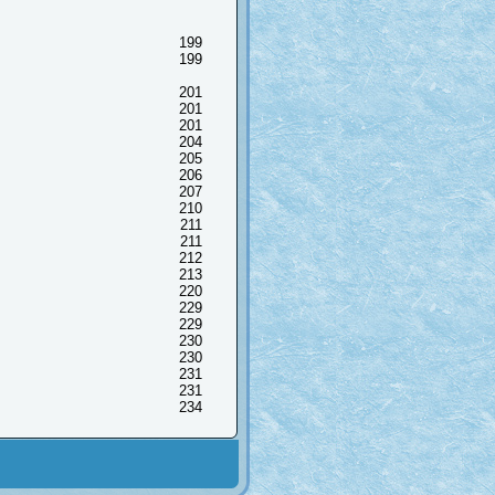
199
199
201
201
201
204
205
206
207
210
211
211
212
213
220
229
229
230
230
231
231
234