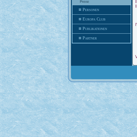
I
Preise
I
Personen
Europa Club
I
Publikationen
Partner
V