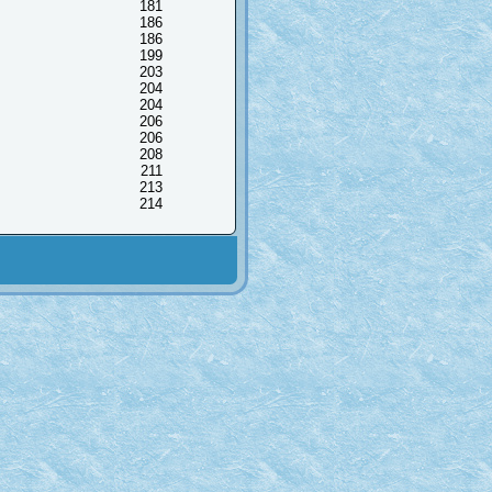
181
186
186
199
203
204
204
206
206
208
211
213
214