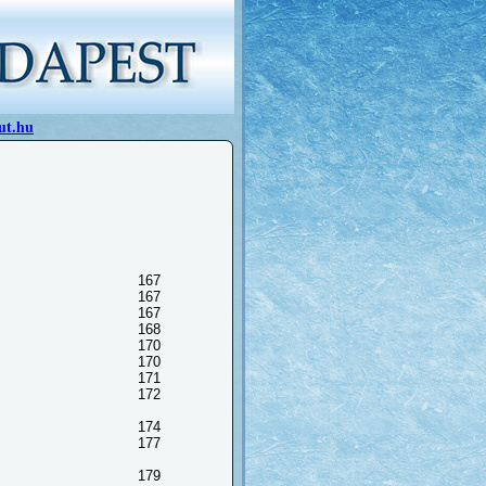
ut.hu
167
167
167
168
170
170
171
172
174
177
179