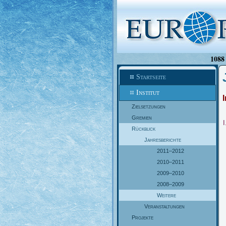
1088 
Startseite
Institut
I
Zielsetzungen
Gremien
I
Rückblick
Jahresberichte
2011–2012
2010–2011
2009–2010
2008–2009
Weitere
Veranstaltungen
Projekte