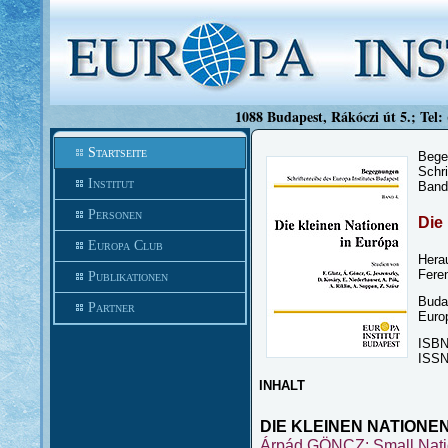
1088 Budapest, Rákóczi út 5.; Tel:
Startseite
Bege
Schri
Institut
Band
Personen
Die
Europa Club
Hera
Fere
Publikationen
Buda
Partner
Europ
ISBN
ISSN
INHALT
DIE KLEINEN NATIONE
Árpád GÖNCZ: Small Nat