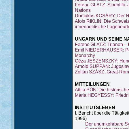
Ferenc GLATZ: Scientific 
Nations
Domokos KOSÁRY: Der Nat
Alois RIKLIN: Die Schweiz
innenpolitische Lagebeurt
UNGARN UND SEINE NA
Ferenc GLATZ: Trianon – 
Emil NIEDERHAUSER: Peop
Monarchy
Géza JESZENSZKY: Hunga
Arnold SUPPAN: Jugosla
Zoltán SZÁSZ: Great-Rom
MITTEILUNGEN
Attila PÓK: Die historis
Mária HEGYESSY: Friedrich
INSTITUTSLEBEN
I. Bericht über die Tätigk
1996)
Der unumkehrbare Sy