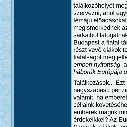
találkozóhelyét me
szervezni, ahol egy
témájú előadásokat
megismerkednek azo
sarkaiból látogatna
Budapest a fiatal 
részt vevő diákok t
fiatalságot még jel
emberi nyitottság
, 
háborúk Európája u
Találkozások... Ezt
nagyszabású pénzin
valamit, ha embere
céljaink követéséhe
emberek maguk minős
érdekeikkel? Az Eur
(tanárok, diákok, po