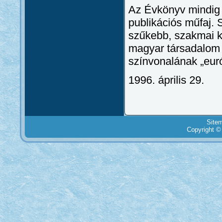
Az Évkönyv mindig
publikációs műfaj.
szűkebb, szakmai k
magyar társadalom 
színvonalának „euró
1996. április 29.
Site
Copyright ©