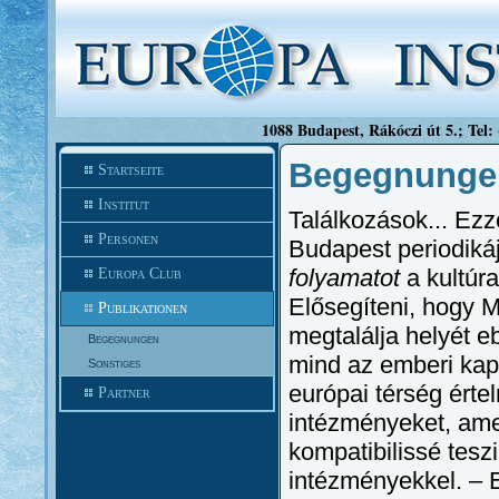
1088 Budapest, Rákóczi út 5.; Tel:
Begegnungen
Startseite
Institut
Találkozások... Ezze
Personen
Budapest periodikáj
folyamatot
a kultúra
Europa Club
Elősegíteni, hogy 
Publikationen
megtalálja helyét 
Begegnungen
mind az emberi kapc
Sonstiges
európai térség értel
Partner
intézményeket, amely
kompatibilissé teszi
intézményekkel. – E