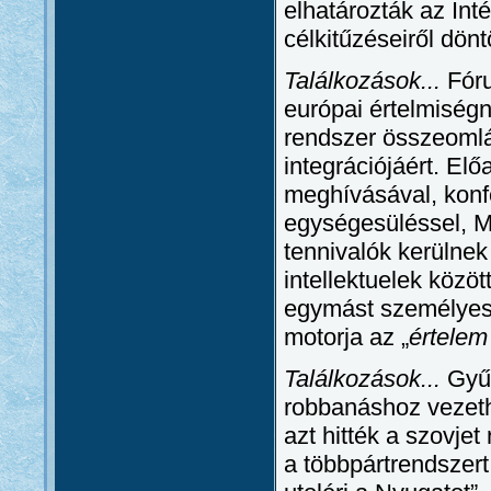
elhatározták az Int
célkitűzéseiről dönt
Találkozások...
Fóru
európai értelmiségn
rendszer összeomlá
integrációjáért. El
meghívásával, konfe
egységesüléssel, M
tennivalók kerülnek
intellektuelek közö
egymást személyese
motorja az „
értelem
Találkozások...
Gyűr
robbanáshoz vezeth
azt hitték a szovje
a többpártrendszert