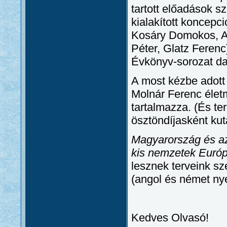
tartott előadások s
kialakított koncepc
Kosáry Domokos, A.
Péter, Glatz Ferenc
Évkönyv-sorozat da
A most kézbe adott 
Molnár Ferenc életm
tartalmazza. (És t
ösztöndíjasként kuta
Magyarország és a
kis nemzetek Európ
lesznek terveink sz
(angol és német ny
Kedves Olvasó!