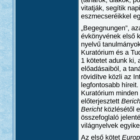
vitatják, segítik n
eszmecseréikkel egy
„Begegnungen”, aza
évkönyvének első k
nyelvű tanulmányokk
Kuratórium és a T
1 kötetet adunk ki
előadásaiból, a tan
rövidítve közli az I
legfontosabb hírei
Kuratórium minden é
előterjesztett
Berich
Bericht
közlésétől e
összefoglaló jelent
világnyelvek egyike
Az első kötet
Europ