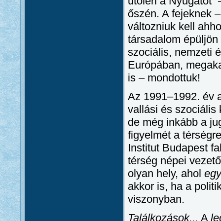
utoléri a Nyugatot
őszén. A fejeknek 
változniuk kell ahh
társadalom épüljön
szociális, nemzeti 
Európában, megaka
is – mondottuk!
Az 1991–1992. év a
vallási és szociális
de még inkább a jug
figyelmét a térségr
Institut Budapest f
térség népei vezető
olyan hely, ahol
egy
akkor is, ha a poli
viszonyban.
Találkozások...
A
le