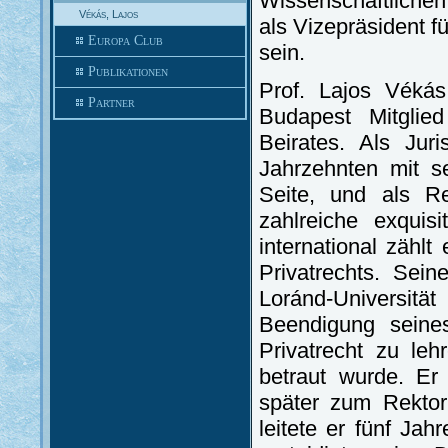
Wissenschaftlichen
Vékás, Lajos
als Vizepräsident f
Europa Club
sein.
Publikationen
Prof. Lajos Vékás
Partner
Budapest Mitglie
Beirates. Als Jur
Jahrzehnten mit s
Seite, und als Re
zahlreiche exquis
international zähl
Privatrechts. Sei
Loránd-Universi
Beendigung seine
Privatrecht zu le
betraut wurde. Er
später zum Rektor
leitete er fünf Ja