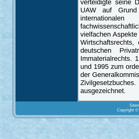
verteidigte seine 
UAW auf Grund s
international
fachwissenschaft
vielfachen Aspekte
Wirtschaftsrechts
deutschen Priva
Immaterialrechts.
und 1995 zum orden
der Generalkommiss
Zivilgesetzbuch
ausgezeichnet.
Site
Copyright ©