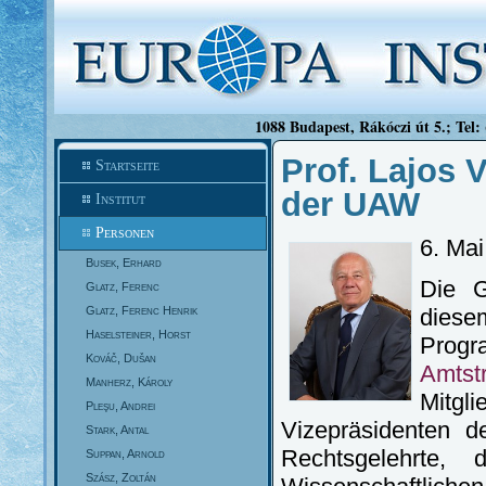
1088 Budapest, Rákóczi út 5.; Tel:
Prof. Lajos 
Startseite
der UAW
Institut
Personen
6. Ma
Busek, Erhard
Die G
Glatz, Ferenc
Glatz, Ferenc Henrik
diese
Haselsteiner, Horst
Progra
Kováč, Dušan
Amtst
Manherz, Károly
Mitgl
Pleşu, Andrei
Vizepräsidenten d
Stark, Antal
Rechtsgelehrte, 
Suppan, Arnold
Szász, Zoltán