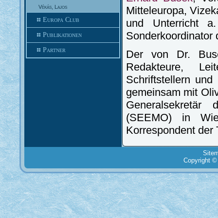
Vékás, Lajos
Mitteleuropa, Vizek
Europa Club
und Unterricht 
Sonderkoordinator d
Publikationen
Partner
Der von Dr. Buse
Redakteure, Lei
Schriftstellern und
gemeinsam mit Oliv
Generalsekretär
(SEEMO) in Wie
Korrespondent der 
Site
Copyright ©