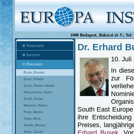
1088 Budapest, Rákóczi út 5.; Tel:
Dr. Erhard B
Startseite
Institut
10. Juli
Personen
In dies
Busek, Erhard
zur Fö
Glatz, Ferenc
verlie
Glatz, Ferenc Henrik
Nomini
Haselsteiner, Horst
Kováč, Dušan
Organi
Manherz, Károly
South East Europe 
Pleşu, Andrei
ihre Entscheidung
Stark, Antal
Preises, langjährig
Suppan, Arnold
Erhard Busek
, Vo
Szász, Zoltán