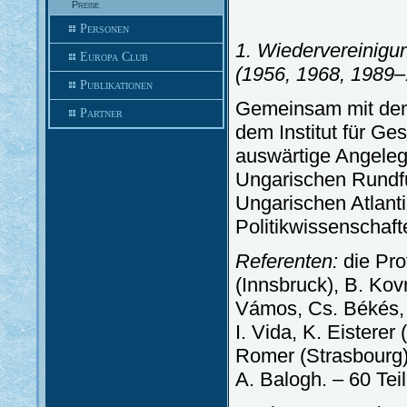
Preise
Personen
1. Wiedervereinigu
Europa Club
(1956, 1968, 1989
Publikationen
Gemeinsam mit dem
Partner
dem Institut für Ge
auswärtige Angeleg
Ungarischen Rundfu
Ungarischen Atlanti
Politikwissenschaft
Referenten:
die Pro
(Innsbruck), B. Kov
Vámos, Cs. Békés, E
I. Vida, K. Eisterer
Romer (Strasbourg), 
A. Balogh. – 60 Tei