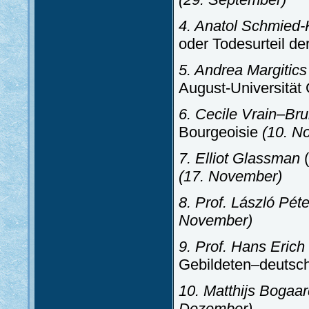
4. Anatol Schmied-
oder Todesurteil d
5. Andrea Margitics
August-Universität 
6. Cecile Vrain–B
Bourgeoisie
(10. N
7. Elliot Glassman
(
(17. November)
8. Prof. László Pét
November)
9. Prof. Hans Eric
Gebildeten–deutsch
10. Matthijs Bogaa
Dezember)