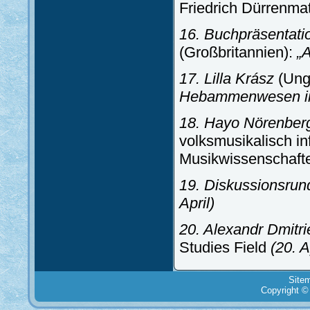
Friedrich Dürrenma
16. Buchpräsentatio
(Großbritannien):
„A
17. Lilla Krász
(Ung
Hebammenwesen i
18. Hayo Nörenber
volksmusikalisch inf
Musikwissenschaf
19. Diskussionsrun
April)
20. Alexandr Dmitri
Studies Field
(20.
A
Site
Copyright ©