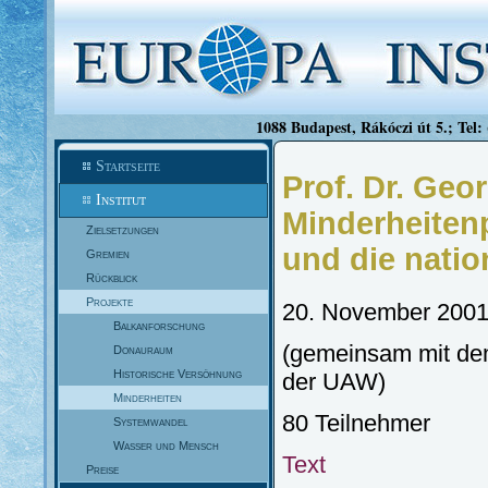
1088 Budapest, Rákóczi út 5.; Tel:
Startseite
Prof. Dr. Geo
Institut
Minderheiten
Zielsetzungen
und die nati
Gremien
Rückblick
Projekte
20. November 200
Balkanforschung
(gemeinsam mit de
Donauraum
Historische Versöhnung
der UAW)
Minderheiten
80 Teilnehmer
Systemwandel
Wasser und Mensch
Text
Preise