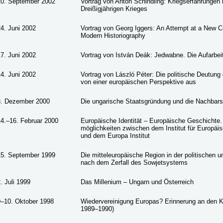
20. September 2002
Vortrag von Anton Schindling: Kriegserfahrungen 
Dreißigjährigen Krieges
4. Juni 2002
Vortrag von Georg Iggers: An Attempt at a New 
Modern Historiography
7. Juni 2002
Vortrag von István Deák: Jedwabne. Die Aufarbe
4. Juni 2002
Vortrag von László Péter: Die politische Deutung
von einer europäischen Perspektive aus
8. Dezember 2000
Die ungarische Staatsgründung und die Nachbars
14.–16. Februar 2000
Europäische Identität – Europäische Geschichte.
möglichkeiten zwischen dem Institut für Europäi
und dem Europa Institut
15. September 1999
Die mitteleuropäische Region in der politischen un
nach dem Zerfall des Sowjetsystems
. Juli 1999
Das Millenium – Ungarn und Österreich
9–10. Oktober 1998
Wiedervereinigung Europas? Erinnerung an den Ka
1989–1990)