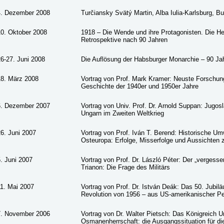
4. Dezember 2008
Turčiansky Svätý Martin, Alba Iulia-Karlsburg, B
10. Oktober 2008
1918 – Die Wende und ihre Protagonisten. Die Her
Retrospektive nach 90 Jahren
6-27. Juni 2008
Die Auflösung der Habsburger Monarchie – 90 Ja
18. März 2008
Vortrag von Prof. Mark Kramer: Neuste Forschun
Geschichte der 1940er und 1950er Jahre
6. Dezember 2007
Vortrag von Univ. Prof. Dr. Arnold Suppan: Jugos
Ungarn im Zweiten Weltkrieg
6. Juni 2007
Vortrag von Prof. Iván T. Berend: Historische Um
Osteuropa: Erfolge, Misserfolge und Aussichten
. Juni 2007
Vortrag von Prof. Dr. László Péter: Der „vergess
Trianon: Die Frage des Militärs
11. Mai 2007
Vortrag von Prof. Dr. István Deák: Das 50. Jubil
Revolution von 1956 – aus US-amerikanischer Pe
7. November 2006
Vortrag von Dr. Walter Pietsch: Das Königreich
Osmanenherrschaft: die Ausgangssituation für di