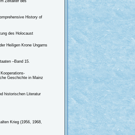
im Zeitalter des
Comprehensive History of
itung des Holocaust
 der Heiligen Krone Ungarns
taaten –Band 15.
 Kooperations-
sche Geschichte in Mainz
d historischen Literatur
lten Krieg (1956, 1968,