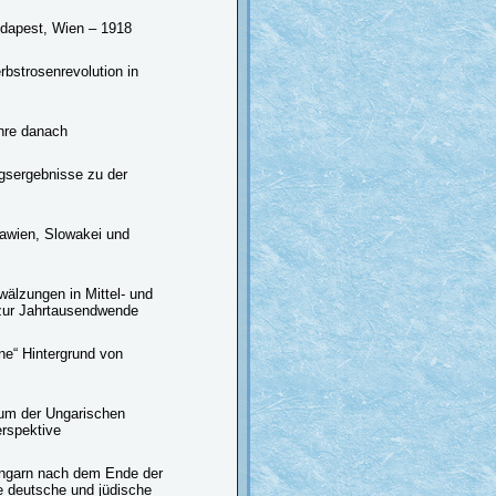
udapest, Wien – 1918
bstrosenrevolution in
hre danach
gsergebnisse zu der
lawien, Slowakei und
wälzungen in Mittel- und
 zur Jahrtausendwende
ene“ Hintergrund von
äum der Ungarischen
rspektive
 Ungarn nach dem Ende der
e deutsche und jüdische