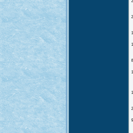
2
1
1
2