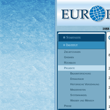
1088 
Startseite
Institut
Zielsetzungen
8
Gremien
Rückblick
Projekte
Balkanforschung
Donauraum
Historische Versöhnung
Minderheiten
Systemwandel
Wasser und Mensch
Preise