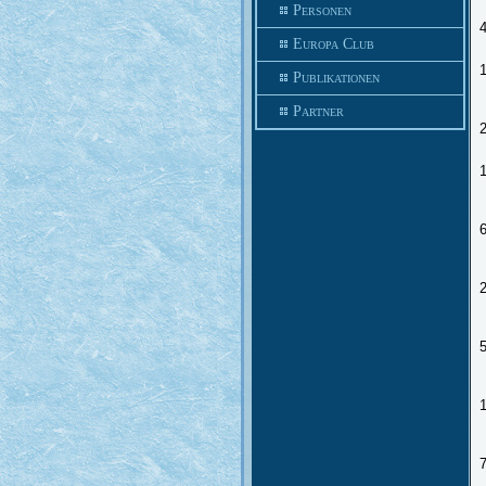
Personen
Europa Club
Publikationen
Partner
2
2
5