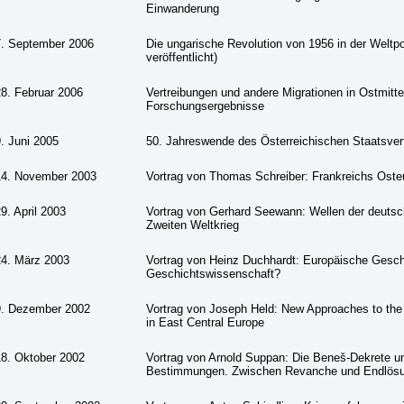
Einwanderung
7. September 2006
Die ungarische Revolution von 1956 in der Weltpol
veröffentlicht)
28. Februar 2006
Vertreibungen und andere Migrationen in Ostmit
Forschungsergebnisse
. Juni 2005
50. Jahreswende des Österreichischen Staatsver
14. November 2003
Vortrag von Thomas Schreiber: Frankreichs Oste
9. April 2003
Vortrag von Gerhard Seewann: Wellen der deuts
Zweiten Weltkrieg
24. März 2003
Vortrag von Heinz Duchhardt: Europäische Gesch
Geschichtswissenschaft?
9. Dezember 2002
Vortrag von Joseph Held: New Approaches to the 
in East Central Europe
18. Oktober 2002
Vortrag von Arnold Suppan: Die Beneš-Dekrete 
Bestimmungen. Zwischen Revanche und Endlös