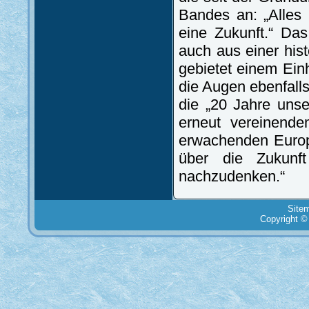
Bandes an: „Alles 
eine Zukunft.“ Das
auch aus einer his
gebietet einem Ein
die Augen ebenfalls
die „20 Jahre unse
erneut vereinend
erwachenden Europ
über die Zukunf
nachzudenken.“
Site
Copyright ©