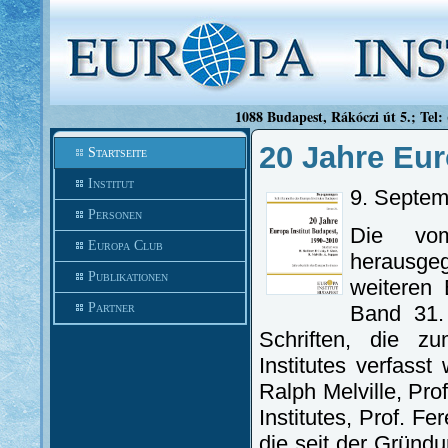
1088 Budapest, Rákóczi út 5.; Tel:
20 Jahre Eur
Startseite
Institut
9. Septem
Personen
Die vom
Europa Club
herausg
Publikationen
weiteren
Partner
Band 31.
Schriften, die z
Institutes verfasst
Ralph Melville, Pro
Institutes, Prof. Fe
die seit der Gründ