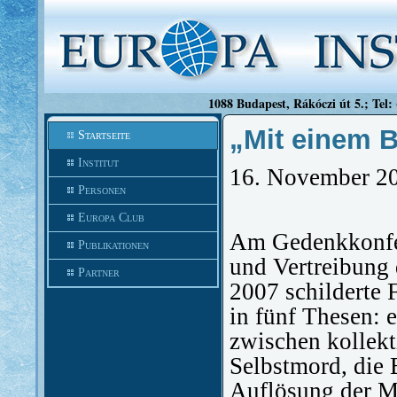
1088 Budapest, Rákóczi út 5.; Tel:
„Mit einem 
Startseite
Institut
16. November 2
Personen
Europa Club
Am Gedenkkonfer
Publikationen
und Vertreibung
Partner
2007 schilderte
in fünf Thesen:
zwischen kollek
Selbstmord, die 
Auflösung der Mi