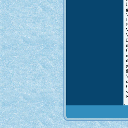
W
W
Ö
n
g
W
G
s
K