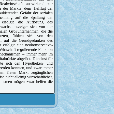
alwirtschaft auswirkend zur
h der Märkte, dem Tiefflug der
sultierenden Gefahr der sozialen
menhang auf die Spaltung der
 erfolgte die Auflösung des
wachstumszeiger sich von der
onalen Großunternehmen, die die
nutzten, fühlten sich von den
sich auf die Grundgedanken des
 erfolgte eine neokonservative-
 Wirtschaft regulierende Funktion
ftsmechanismen – immer mehr im
talmärkte abgelöst. Die einst für
ndte sich den Hypotheken- und
t werden konnten, und zwar immer
em freien Markt zugänglichen
e nicht alleinig wirtschaftlicher,
chanismen mögen zwar helfen die