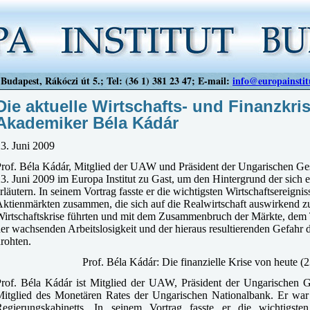
Budapest, Rákóczi út 5.; Tel: (36 1) 381 23 47; E-mail:
info@europainstit
Die aktuelle Wirtschafts- und Finanzkri
Akademiker Béla Kádár
3. Juni 2009
rof. Béla Kádár, Mitglied der UAW und Präsident der Ungarischen Ge
3. Juni 2009 im Europa Institut zu Gast, um den Hintergrund der sich en
rläutern. In seinem Vortrag fasste er die wichtigsten Wirtschaftsereign
ktienmärkten zusammen, die sich auf die Realwirtschaft auswirkend z
irtschaftskrise führten und mit dem Zusammenbruch der Märkte, dem Ti
er wachsenden Arbeitslosigkeit und der hieraus resultierenden Gefahr d
rohten.
Prof. Béla Kádár: Die finanzielle Krise von heute (2
rof. Béla Kádár ist Mitglied der UAW, Präsident der Ungarischen 
itglied des Monetären Rates der Ungarischen Nationalbank. Er war 
Regierungskabinetts. In seinem Vortrag fasste er die wichtigsten