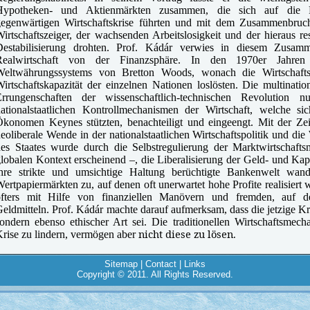
Hypotheken- und Aktienmärkten zusammen, die sich auf die Re
gegenwärtigen Wirtschaftskrise führten und mit dem Zusammenbruc
irtschaftszeiger, der wachsenden Arbeitslosigkeit und der hieraus re
Destabilisierung drohten. Prof. Kádár verwies in diesem Zusam
Realwirtschaft von der Finanzsphäre. In den 1970er Jahren
Weltwährungssystems von Bretton Woods, wonach die Wirtschafts
irtschaftskapazität der einzelnen Nationen loslösten. Die multinati
Errungenschaften der wissenschaftlich-technischen Revolution 
nationalstaatlichen Kontrollmechanismen der Wirtschaft, welche 
konomen Keynes stützten, benachteiligt und eingeengt. Mit der Zeit
eoliberale Wende in der nationalstaatlichen Wirtschaftspolitik und die
des Staates wurde durch die Selbstregulierung der Marktwirtscha
lobalen Kontext erscheinend –, die Liberalisierung der Geld- und Kapi
ihre strikte und umsichtige Haltung berüchtigte Bankenwelt wa
ertpapiermärkten zu, auf denen oft unerwartet hohe Profite realisier
öfters mit Hilfe von finanziellen Manövern und fremden, auf d
eldmitteln. Prof. Kádár machte darauf aufmerksam, dass die jetzige Kris
ondern ebenso ethischer Art sei. Die traditionellen Wirtschaftsme
nicht diese zu lösen.
rise zu lindern, vermögen aber
Sitemap
|
Contact
|
Links
Copyright © 2011. All Rights Reserved.