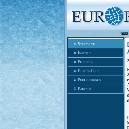
1088 
Startseite
Institut
2
Personen
P
Europa Club
2
e
Publikationen
A
Partner
W
d
d
P
M