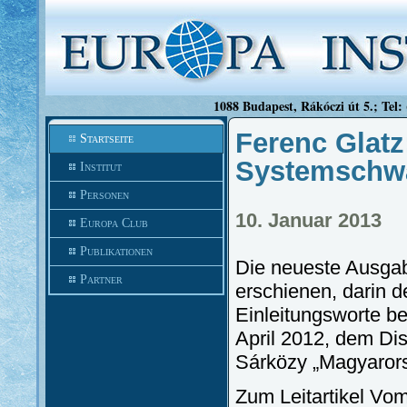
1088 Budapest, Rákóczi út 5.; Tel:
Ferenc Glat
Startseite
Systemschw
Institut
Personen
10. Januar 2013
Europa Club
Publikationen
Die neueste Ausgabe 
Partner
erschienen, darin de
Einleitungsworte b
April 2012, dem D
Sárközy „Magyaror
Zum Leitartikel V