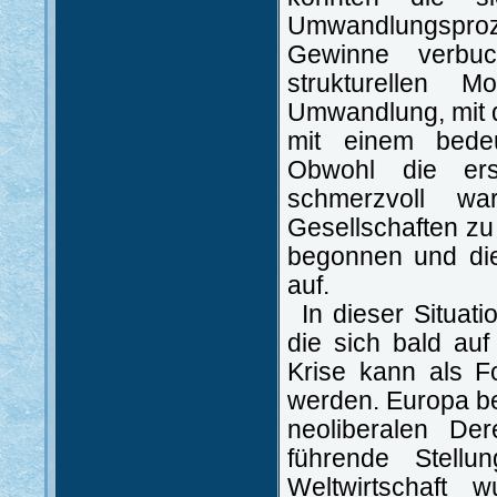
Umwandlungspro
Gewinne verbu
strukturellen M
Umwandlung, mit 
mit einem bedeu
Obwohl die er
schmerzvoll w
Gesellschaften zu
begonnen und die
auf.
In dieser Situat
die sich bald au
Krise kann als 
werden. Europa be
neoliberalen De
führende Stell
Weltwirtschaft 