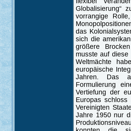
flexibel veränd
Globalisierung“ 
vorrangige Rolle
Monopolpositionen
das Kolonialsyste
sich die amerika
größere Brocken
musste auf diese
Weltmächte habe
europäische Integ
Jahren. Das a
Formulierung ein
Vertiefung der eu
Europas schloss 
Vereinigten Staa
Jahre 1950 nur d
Produktionsniveau
konnten die s