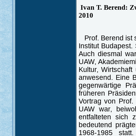
Ivan T. Berend: Z
2010
Prof. Berend ist
Institut Budapest.
Auch diesmal war
UAW, Akademiemitg
Kultur, Wirtschaf
anwesend. Eine B
gegenwärtige Pr
früheren Präsiden
Vortrag von Prof.
UAW war, beiwoh
entfalteten sich
bedeutend prägte
1968-1985 statt