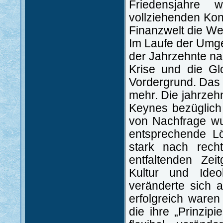
Friedensjahre
vollziehenden Kon
Finanzwelt die We
Im Laufe der Umge
der Jahrzehnte nac
Krise und die Gl
Vordergrund. Das 
mehr. Die jahrzeh
Keynes bezüglich 
von Nachfrage wur
entsprechende Lö
stark nach rech
entfaltenden Zei
Kultur und Ideo
veränderte sich 
erfolgreich waren
die ihre „Prinzip