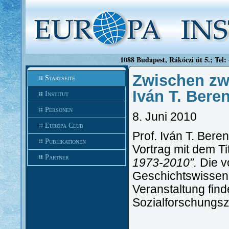
1088 Budapest, Rákóczi út 5.; Tel:
Zwischen zwe
Startseite
Iván T. Bere
Institut
Personen
8. Juni 2010
Europa Club
Prof. Iván T. Bere
Publikationen
Vortrag mit dem Ti
Partner
1973-2010”.
Die vo
Geschichtswissen
Veranstaltung find
Sozialforschungsz