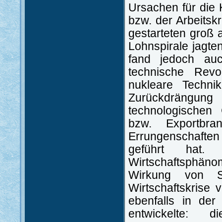
Ursachen für die 
bzw. der Arbeitsk
gestarteten groß a
Lohnspirale jagten
fand jedoch auc
technische Revo
nukleare Technik
Zurückdrängun
technologischen
bzw. Exportbr
Errungenschafte
geführt hat.
Wirtschaftsphänom
Wirkung von St
Wirtschaftskrise 
ebenfalls in der
entwickelte: 