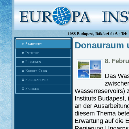
1088 Budapest, Rákóczi út 5.; Tel:
Donauraum 
Startseite
Institut
8. Febr
Personen
Europa Club
Das Wass
Publikationen
zwische
Partner
Wasserreservoirs) 
Instituts Budapest, 
an der Ausarbeitun
diesem Thema betei
Erwartung auf die E
Regierung Ungarns h