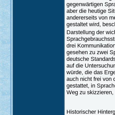
gegenwärtigen Spra
aber die heutige Sit
andererseits von 
gestaltet wird, be
Darstellung der wi
Sprachgebrauchsstr
drei Kommunikations
gesehen zu zwei Sp
deutsche Standards
auf die Untersuchun
würde, die das Erg
auch nicht frei von 
gestattet, in Sprac
Weg zu skizzieren, 
Historischer Hinter