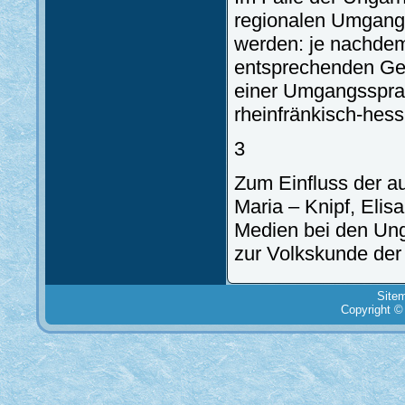
regionalen Umgang
werden: je nachdem
entsprechenden Geb
einer Umgangssprac
rheinfränkisch-hes
3
Zum Einfluss der a
Maria – Knipf, Elis
Medien bei den Unga
zur Volkskunde der
Site
Copyright ©