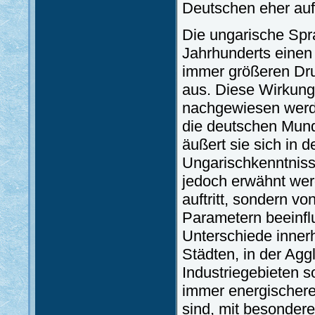
Deutschen eher auf 
Die ungarische Spra
Jahrhunderts einen 
immer größeren Dr
aus. Diese Wirkung 
nachgewiesen werden
die deutschen Munda
äußert sie sich in
Ungarischkenntnis
jedoch erwähnt werd
auftritt, sondern v
Parametern beeinflu
Unterschiede inner
Städten, in der Ag
Industriegebieten s
immer energischere
sind, mit besondere