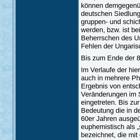
können demgegenüb
deutschen Siedlunge
gruppen- und schi
werden, bzw. ist be
Beherrschen des Un
Fehlen der Ungaris
Bis zum Ende der 8
Im Verlaufe der hie
auch in mehrere Pha
Ergebnis von ents
Veränderungen im 
eingetreten. Bis z
Bedeutung die in de
60er Jahren ausgeü
euphemistisch als 
bezeichnet, die mit