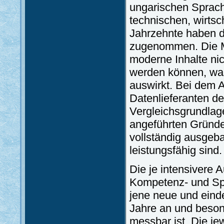
ungarischen Sprach
technischen, wirtsc
Jahrzehnte haben 
zugenommen. Die M
moderne Inhalte nich
werden können, was
auswirkt. Bei dem A
Datenlieferanten d
Vergleichsgrundlag
angeführten Gründe
vollständig ausgeb
leistungsfähig sind.
Die je intensivere
Kompetenz- und Spr
jene neue und eind
Jahre an und beson
messbar ist. Die je