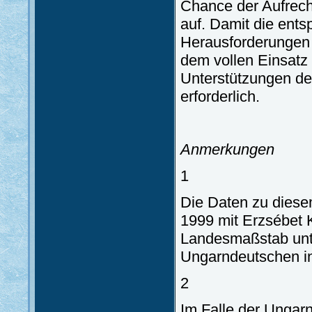
Chance der Aufrech
auf. Damit die ents
Herausforderungen 
dem vollen Einsatz 
Unterstützungen de
erforderlich.
Anmerkungen
1
Die Daten zu dies
1999 mit Erzsébet 
Landesmaßstab unt
Ungarndeutschen in
2
Im Falle der Ungar