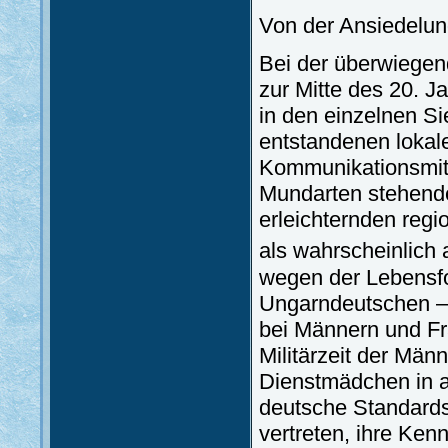
Von der Ansiedelun
Bei der überwiegen
zur Mitte des 20. 
in den einzelnen S
entstandenen lokal
Kommunikationsmitt
Mundarten stehende
erleichternden re
als wahrscheinlic
wegen der Lebensfo
Ungarndeutschen – 
bei Männern und Fr
Militärzeit der Män
Dienstmädchen in a
deutsche Standards
vertreten, ihre Ken