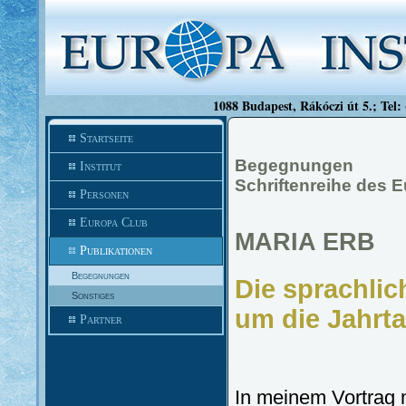
1088 Budapest, Rákóczi út 5.; Tel:
Startseite
Begegnungen
Institut
Schriftenreihe des E
Personen
Europa Club
MARIA ERB
Publikationen
Begegnungen
Die sprachli
Sonstiges
um die Jahr
Partner
In meinem Vortrag 