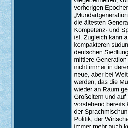
Gegebenheiten, von 
vorherigen Epochen
„Mundartgeneratione
die ältesten Genera
Kompetenz- und Spr
ist. Zugleich kann 
kompakteren südun
deutschen Siedlung
mittlere Generation
nicht immer in der
neue, aber bei Wei
werden, das die Mun
wieder an Raum gew
Großeltern und auf 
vorstehend bereits
der Sprachmischung
Politik, der Wirtsc
immer mehr auch ko