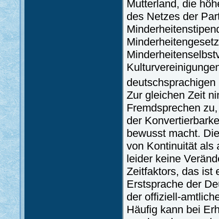
Mutterland, die hö
des Netzes der Part
Minderheitenstipen
Minderheitengesetz
Minderheitenselbst
Kulturvereinigungen
deutschsprachigen 
Zur gleichen Zeit 
Fremdsprechen zu,
der Konvertierbarke
bewusst macht. Die
von Kontinuität als
leider keine Verän
Zeitfaktors, das ist
Erstsprache der Deu
der offiziell-amtli
Häufig kann bei Er