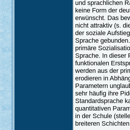
und sprachlichen R
keine Form der deu
erwünscht. Das bew
nicht attraktiv (s.
der soziale Aufstie
Sprache gebunden. 
primäre Sozialisati
Sprache. In dieser 
funktionalen Ersts
werden aus der pri
erodieren in Abhän
Parametern unglaub
sehr häufig ihre Pi
Standardsprache ka
quantitativen Para
in der Schule (stel
breiteren Schichte