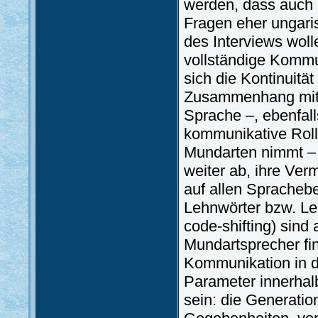
werden, dass auch 
Fragen eher ungari
des Interviews wolle
vollständige Kommun
sich die Kontinuitä
Zusammenhang mit 
Sprache –, ebenfal
kommunikative Rol
Mundarten nimmt –
weiter ab, ihre Ve
auf allen Spracheb
Lehnwörter bzw. Le
code-shifting) sind 
Mundartsprecher fi
Kommunikation in 
Parameter innerhal
sein: die Generati