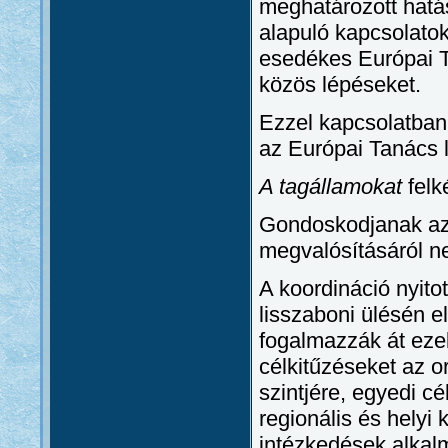
meghatározott hatá
alapuló kapcsolato
esedékes Európai Ta
közös lépéseket.
Ezzel kapcsolatban
az Európai Tanács 
A tagállamokat
felk
Gondoskodjanak az 
megvalósításáról ne
A koordináció nyito
lisszaboni ülésén 
fogalmazzák át ezek
célkitűzéseket az or
szintjére, egyedi c
regionális és helyi
intézkedések alkal