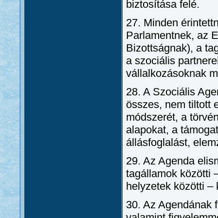
biztosítása felé.
27. Minden érintett
Parlamentnek, az E
Bizottságnak), a ta
a szociális partner
vállalkozásoknak 
28. A Szociális Ag
összes, nem tiltott 
módszerét, a törvén
alapokat, a támogató
állásfoglalást, elem
29. Az Agenda elism
tagállamok közötti 
helyzetek közötti –
30. Az Agendának fo
valamint figyelemme