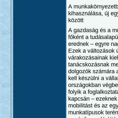
A munkakörnyezetbe
kihasználása, új e
között
A gazdaság és a mu
főként a tudásalap
erednek – egyre na
Ezek a változások 
várakozásainak kie
tanácskozásnak meg
dolgozók számára a
kell készülni a vál
országokban végbeme
folyik a foglalkozta
kapcsán – ezeknek a
mobilitást és az eg
munkatípusok terén