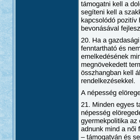
támogatni kell a d
segíteni kell a sz
kapcsolódó pozitív 
bevonásával fejleszt
20. Ha a gazdasági
fenntartható és nem
emelkedésének min
megnövekedett term
összhangban kell áll
rendelkezésekkel.
A népesség elöreg
21. Minden egyes ta
népesség elöregedés
gyermekpolitika az 
adnunk mind a női 
– támogatván és se