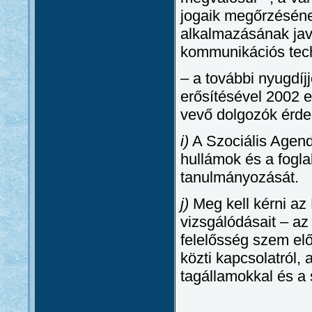
jogaik megőrzéséne
alkalmazásának javí
kommunikációs tech
– a további nyugdí
erősítésével 2002 e
vevő dolgozók érd
i)
A Szociális Agend
hullámok és a foglal
tanulmányozását.
j)
Meg kell kérni az 
vizsgálódásait – a
felelősség szem előt
közti kapcsolatról,
tagállamokkal és a 