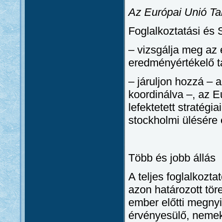
Az Európai Unió T
Foglalkoztatási és S
– vizsgálja meg az 
eredményértékelő t
– járuljon hozzá – 
koordinálva –, az 
lefektetett stratég
stockholmi ülésére 
Több és jobb állás
A teljes foglalkozta
azon határozott tö
ember előtti megnyi
érvényesülő, nemek