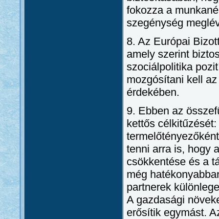
fokozza a munkanélk
szegénység meglévő
8. Az Európai Bizo
amely szerint biztos
szociálpolitika pozi
mozgósítani kell az
érdekében.
9. Ebben az összefü
kettős célkitűzését:
termelőtényezőként 
tenni arra is, hog
csökkentése és a tá
még hatékonyabban 
partnerek különlege
A gazdasági növeke
erősítik egymást. A