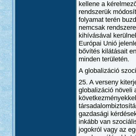
kellene a kérelmező
rendszerük módosítá
folyamat terén buzd
nemcsak rendszere
kihívásával kerüln
Európai Unió jelenl
bővítés kilátásait e
minden területén.
A globalizáció szoc
25. A verseny kiter
globalizáció növeli
következményekkel b
társadalombiztosítá
gazdasági kérdésekr
inkább van szociáli
jogokról vagy az eg