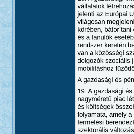
vállalatok létrehoz
jelenti az Európai 
világosan megjelen
körében, bátorítani 
és a tanulók esetéb
rendszer keretén be
van a közösségi sz
dolgozók szociális 
mobilitáshoz fűződő
A gazdasági és pén
19. A gazdasági és
nagyméretű piac lé
és költségek össze
folyamata, amely a
termelési berendez
szektorális változá