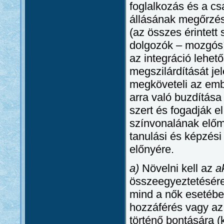
foglalkozás és a cs
állásának megőrzésé
(az összes érintett
dolgozók – mozgósí
az integráció lehe
megszilárdítását jel
megköveteli az embe
arra való buzdítás
szert és fogadják e
színvonalának előmo
tanulási és képzési
előnyére.
a)
Növelni kell az
a
összeegyeztetésére 
mind a nők esetében
hozzáférés vagy az
történő bontására (