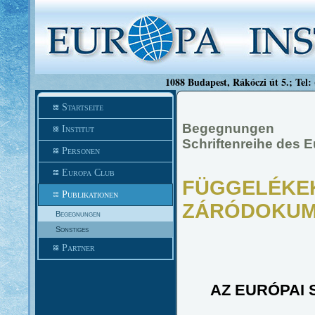
1088 Budapest, Rákóczi út 5.; Tel:
Startseite
Begegnungen
Institut
Schriftenreihe des 
Personen
Europa Club
FÜGGELÉKEK
Publikationen
ZÁRÓDOKU
Begegnungen
Sonstiges
Partner
AZ EURÓPAI 