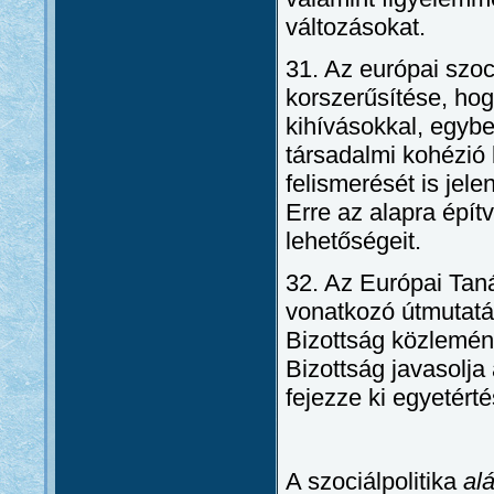
változásokat.
31. Az európai szoc
korszerűsítése, ho
kihívásokkal, egybe
társadalmi kohézió 
felismerését is jel
Erre az alapra építv
lehetőségeit.
32. Az Európai Taná
vonatkozó útmutatás
Bizottság közlemény
Bizottság javasolja
fejezze ki egyetérté
A szociálpolitika
al