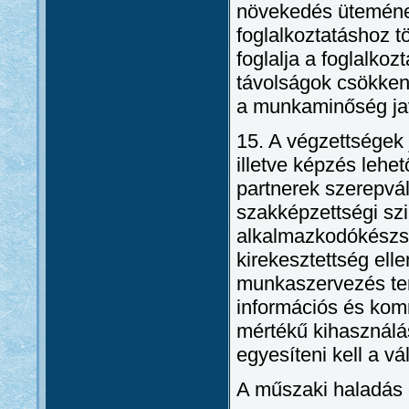
növekedés ütemének
foglalkoztatáshoz t
foglalja a foglalkoz
távolságok csökken
a munkaminőség javí
15. A végzettségek 
illetve képzés lehe
partnerek szerepvál
szakképzettségi szi
alkalmazkodókészsé
kirekesztettség ell
munkaszervezés ter
információs és kom
mértékű kihasználá
egyesíteni kell a v
A műszaki haladás 