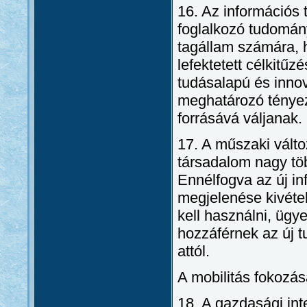
16. Az információs 
foglalkozó tudomán
tagállam számára, 
lefektetett célkitű
tudásalapú és inno
meghatározó tényező
forrásává váljanak.
17. A műszaki válto
társadalom nagy tö
Ennélfogva az új i
megjelenése kivétel
kell használni, ügye
hozzáférnek az új t
attól.
A mobilitás fokozá
18. A gazdasági int