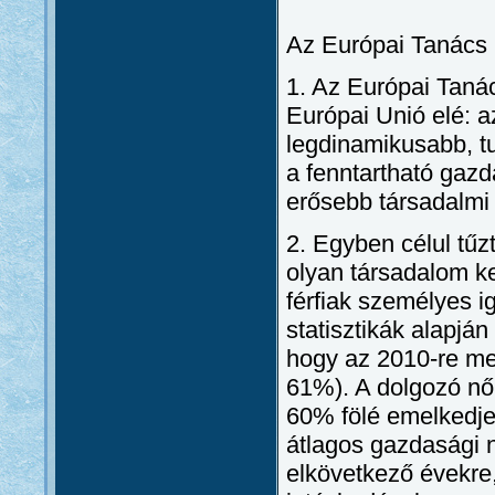
Az Európai Tanács po
1. Az Európai Tanács
Európai Unió elé: a
legdinamikusabb, t
a fenntartható gaz
erősebb társadalmi 
2. Egyben célul tűzt
olyan társadalom k
férfiak személyes i
statisztikák alapján
hogy az 2010-re me
61%). A dolgozó nők
60% fölé emelkedjen
átlagos gazdasági n
elkövetkező évekre