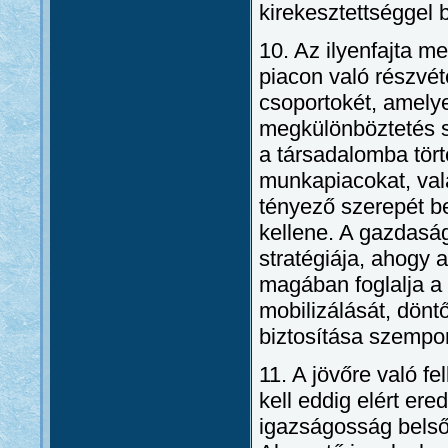
kirekesztettséggel 
10. Az ilyenfajta me
piacon való részvét
csoportokét, amelye
megkülönböztetés sú
a társadalomba tör
munkapiacokat, vala
tényező szerepét be
kellene. A gazdaság
stratégiája, ahogy
magában foglalja a
mobilizálását, dönt
biztosítása szempon
11. A jövőre való 
kell eddig elért ere
igazságosság belső