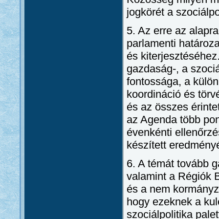
jogkörét a szociálpol
5. Az erre az alapr
parlamenti határoz
és kiterjesztéséhez
gazdaság-, a szociál
fontossága, a külö
koordináció és tör
és az összes érinte
az Agenda több pon
évenkénti ellenőrz
készített eredményé
6. A témát tovább g
valamint a Régiók 
és a nem kormányza
hogy ezeknek a kul
szociálpolitika pale