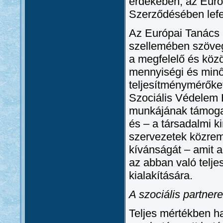
érdekében, az Euró
Szerződésében lefe
Az Európai Tanács 
szellemében szövege
a megfelelő és közö
mennyiségi és minő
teljesítménymérőket
Szociális Védelem 
munkájának támogat
és – a társadalmi 
szervezetek közrem
kívánságát – amit a
az abban való telje
kialakítására.
A szociális partner
Teljes mértékben ha