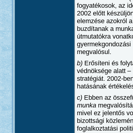
fogyatékosok, az i
2002 előtt készüljö
elemzése azokról a 
buzdítanak a munkap
útmutatókra vonatk
gyermekgondozási 
megvalósul.
b)
Erősíteni és folyt
védnöksége alatt – 
stratégiát. 2002-ben
hatásának értékelés
c)
Ebben az összefü
munka
megvalósítá
mivel ez jelentős 
bizottsági közlemé
foglalkoztatási pol