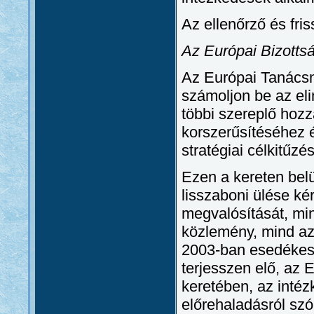
Az ellenőrző és fris
Az Európai Bizotts
Az Európai Tanácsn
számoljon be az el
többi szereplő hozz
korszerűsítéséhez 
stratégiai célkitűzé
Ezen a kereten belü
lisszaboni ülése ké
megvalósítását, min
közlemény, mind az 
2003-ban esedékes 
terjesszen elő, az 
keretében, az intéz
előrehaladásról sz