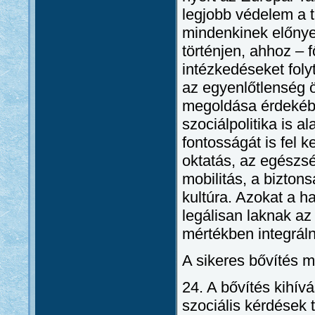
legjobb védelem a t
mindenkinek előnye
történjen, ahhoz – 
intézkedéseket folyt
az egyenlőtlenség 
megoldása érdekében
szociálpolitika is a
fontosságát is fel k
oktatás, az egészs
mobilitás, a bizton
kultúra. Azokat a h
legálisan laknak az
mértékben integráln
A sikeres bővítés m
24. A bővítés kihív
szociális kérdések 