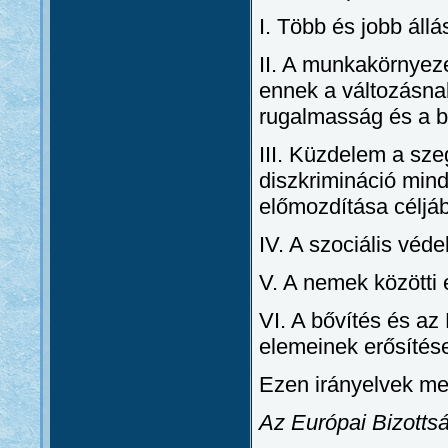
I. Több és jobb állá
II. A munkakörnyeze
ennek a változásna
rugalmasság és a b
III. Küzdelem a sze
diszkrimináció mind
előmozdítása céljáb
IV. A szociális véd
V. A nemek közötti
VI. A bővítés és az 
elemeinek erősítés
Ezen irányelvek me
Az Európai Bizotts