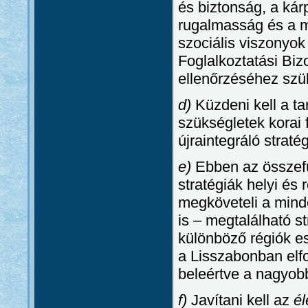
és biztonság, a kár
rugalmasság és a m
szociális viszonyok
Foglalkoztatási Bizo
ellenőrzéséhez szü
d)
Küzdeni kell a ta
szükségletek korai 
újraintegráló straté
e)
Ebben az összefü
stratégiák helyi és r
megköveteli a minde
is – megtalálható st
különböző régiók ese
a Lisszabonban elf
beleértve a nagyobb
f)
Javítani kell az
él