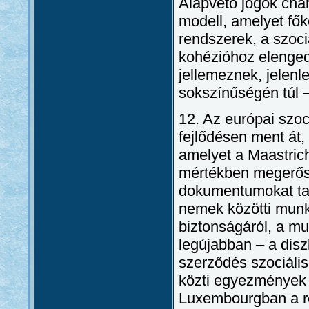
Alapvető jogok chart
modell, amelyet fők
rendszerek, a szoci
kohézióhoz elenged
jellemeznek, jelenl
sokszínűségén túl 
12. Az európai szoc
fejlődésen ment át
amelyet a Maastric
mértékben megerősít
dokumentumokat tar
nemek közötti munk
biztonságáról, a mu
legújabban – a disz
szerződés szociális
közti egyezmények 
Luxembourgban a re