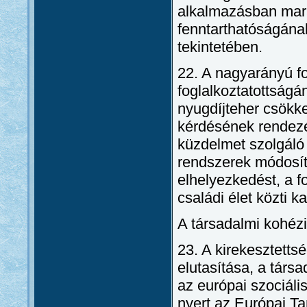
alkalmazásban mara
fenntarthatóságának
tekintetében.
22. A nagyarányú fo
foglalkoztatottság
nyugdíjteher csökke
kérdésének rendezés
küzdelmet szolgáló
rendszerek módosít
elhelyezkedést, a f
családi élet közti 
A társadalmi kohézi
23. A kirekesztetts
elutasítása, a társ
az európai szociális
nyert az Európai Ta