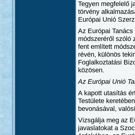
Tegyen megfelelő ja
törvény alkalmazás
Európai Unió Szerz
Az Európai Tanács l
módszeréről szóló
fent említett móds
révén, különös teki
Foglalkoztatási Biz
közösen.
Az Európai Unió T
A kapott utasítás ér
Testülete keretében
bevonásával, valós
Vizsgálja meg az Eu
javaslatokat a Szoc