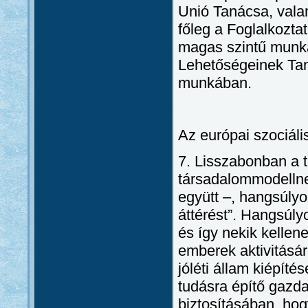
Unió Tanácsa, vala
főleg a Foglalkozta
magas szintű munka
Lehetőségeinek Tan
munkában.
Az európai szociáli
7. Lisszabonban a t
társadalommodellnek
együtt –, hangsúlyo
áttérést”. Hangsúly
és így nekik kellene
emberek aktivitásár
jóléti állam kiépít
tudásra építő gazd
biztosításában, ho