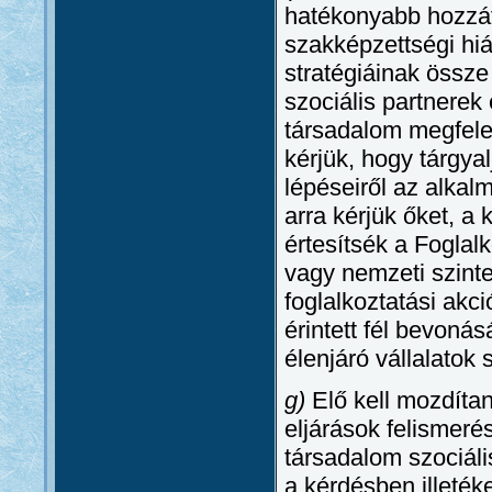
hatékonyabb hozzáfé
szakképzettségi hi
stratégiáinak össze
szociális partnerek
társadalom megfelel
kérjük, hogy tárgya
lépéseiről az alka
arra kérjük őket, 
értesítsék a Foglalk
vagy nemzeti szinte
foglalkoztatási ak
érintett fél bevoná
élenjáró vállalatok
g)
Elő kell mozdítan
eljárások felismeré
társadalom szociál
a kérdésben illeték