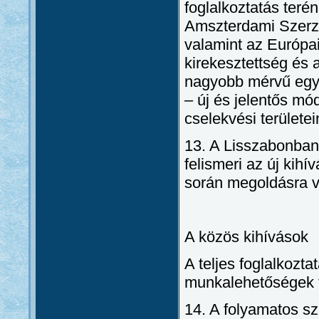
foglalkoztatás teré
Amszterdami Szerződ
valamint az Európai
kirekesztettség és 
nagyobb mérvű együ
– új és jelentős mó
cselekvési területe
13. A Lisszabonban 
felismeri az új kih
során megoldásra v
A közös kihívások
A teljes foglalkozt
munkalehetőségek t
14. A folyamatos s