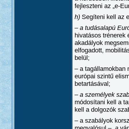
fejleszteni az „e-Eu
h)
Segíteni kell az 
–
a tudásalapú Eur
hivatásos trénerek 
akadályok megsemmi
elfogadott, mobilit
belül;
– a tagállamokban 
európai szintű elis
betartásával;
–
a személyek sza
módosítani kell a ta
kell a dolgozók sza
– a szabályok kors
megvalósul –,
a
ván