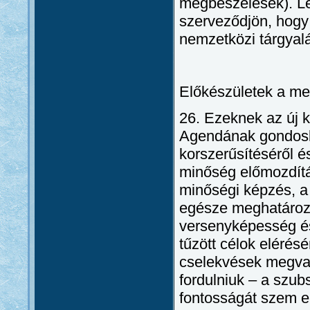
megbeszélések). Lé
szerveződjön, hogy 
nemzetközi tárgyalá
Előkészületek a me
26. Ezeknek az új 
Agendának gondosko
korszerűsítéséről é
minőség előmozdítás
minőségi képzés, a 
egésze meghatároz
versenyképesség és
tűzött célok elérés
cselekvések megval
fordulniuk – a szub
fontosságát szem el