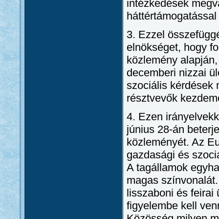
intézkedések megva
háttértámogatással 
3. Ezzel összefüggé
elnökséget, hogy fo
közlemény alapján,
decemberi nizzai ül
szociális kérdések 
résztvevők kezdemé
4. Ezen irányelvek
június 28-án beterj
közleményét. Az Eur
gazdasági és szociá
A tagállamok egyh
magas színvonalát.
lisszaboni és feirai
figyelembe kell ven
Közösség milyen m