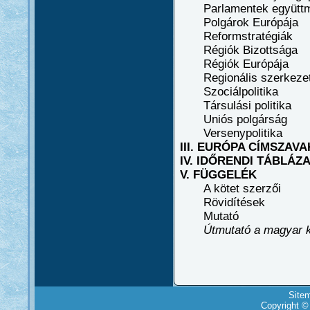
Parlamentek együttm
Polgárok Európája
Reformstratégiák
Régiók Bizottsága
Régiók Európája
Regionális szerkezetp
Szociálpolitika
Társulási politika
Uniós polgárság
Versenypolitika
III. EURÓPA CÍMSZAV
IV. IDŐRENDI TÁBLÁZ
V. FÜGGELÉK
A kötet szerzői
Rövidítések
Mutató
Útmutató a magyar 
Site
Copyright ©