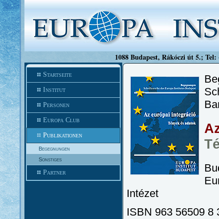
1088 Budapest, Rákóczi út 5.; Tel:
Startseite
Be
Sch
Institut
Ba
Personen
Europa Club
Az
Publikationen
Té
Begegnungen
Sonstiges
Bu
Partner
Eu
Intézet
ISBN 963 56509 8 