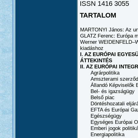
ISSN 1416 3055
TARTALOM
MARTONYI János: Az uni
GLATZ Ferenc: Európa m
Werner WEIDENFELD–Wo
kiadáshoz
I. AZ EURÓPAI EGYES
ÁTTEKINTÉS
II. AZ EURÓPAI INTE
Agrárpolitika
Amszterami szerződ
Állandó Képviselők B
Bel- és igazságügy
Belső piac
Döntéshozatali eljár
EFTA és Európai Gaz
Egészségügy
Egységes Európai O
Emberi jogok politiká
Energiapolitika