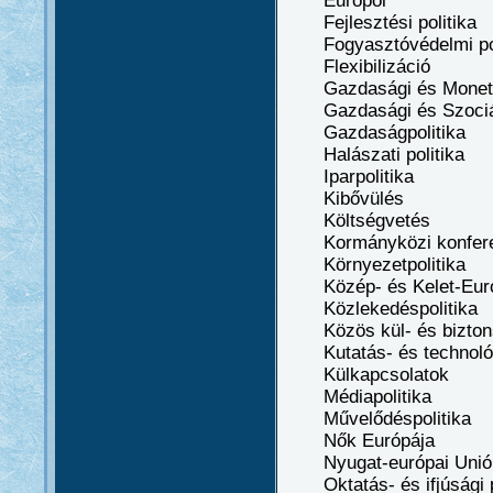
Europol
Fejlesztési politika
Fogyasztóvédelmi pol
Flexibilizáció
Gazdasági és Monetá
Gazdasági és Szociáli
Gazdaságpolitika
Halászati politika
Iparpolitika
Kibővülés
Költségvetés
Kormányközi konfere
Környezetpolitika
Közép- és Kelet-Eur
Közlekedéspolitika
Közös kül- és biztons
Kutatás- és technológi
Külkapcsolatok
Médiapolitika
Művelődéspolitika
Nők Európája
Nyugat-európai Unió
Oktatás- és ifjúsági p