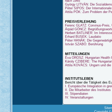
nach 1945
György LITVÁN: Die Sozialdemok
Péter SIPOS: Der International
Attila PÓK: Zum Problem der Per
PREISVERLEIHUNG
Ferenc GLATZ: Corvinus-Preis, 
Árpád GÖNCZ: Begrüßungswort
Herbert BATLINER: Im Interess
Erhard BUSEK: Laudatio
Péter HANÁK: Die Gegenwärtigk
István SZABÓ: Berührung
MITTEILUNGEN
Éva OROSZ: Hungarian Health C
Károly CZIBERE: The Hungaria
Attila KOVÁCS: Ungarn und die 
INSTITUTSLEBEN
Bericht über die Tätigkeit des 
I. Europäische Integration in gr
II. Die Mitarbeiter des Institutes
III. Stipendiaten
IV. Veranstaltungen
Site
Copyright ©