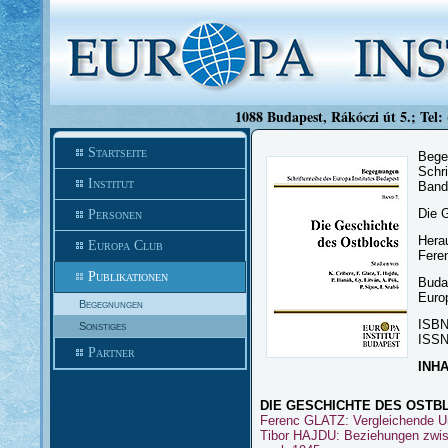
1088 Budapest, Rákóczi út 5.; Tel:
Startseite
Bege
Schri
Institut
Band
Die 
Personen
Hera
Europa Club
Fere
Publikationen
Buda
Europ
Begegnungen
ISBN
Sonstiges
ISSN
Partner
INH
DIE GESCHICHTE DES OSTB
Ferenc GLATZ: Vergleichende Un
Tibor HAJDU: Beziehungen zwis