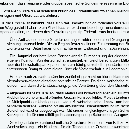
erbunden, dass regionale oder gruppenspezifische Sonderinteressen eine 
. Schließlich wäre die Ausgleichsfunktion des Föderalismus zwischen Klein
eilregion und Oberstaat anzuführen.
us der Empirie ist bekannt, dass sich der Umsetzung von föderalen Vorstellu
en Weg gestellt haben. Zum Abschluss ist es daher berechtigt, eine demonst
mponderabilien, mit denen das Gestaltungsprinzip Föderalismus konfrontiert w
– Über Aufbau und innere Struktur der angestrebten föderalen Lösungen g
Meinungsunterschiede. Die zu Beginn festzustellende Zustimmung der Bete
Erörterung von Detailfragen und machte einer Enttäuschung, ja Ablehnung
– Ein Hauptziel der beteiligten Partner war die Durchsetzung der eigenen
eigenen Position. Von der zunächst angestrebten gleichberechtigten Mi
über die Herrschaftspartizipation bis zum häufig unverhüllt geäußerten un
erkennbaren Drang zu dominieren, über die Vorherrschaft zur Hegemonie 
– Es kam auch zu nach außen hin zunächst gar nicht so klar deklarierten
Mentalreservationen einzelner potentieller Partner. Da diese Vorbehalte m
wurden, war dann die Enttäuschung, ja die Verbitterung über den Misserf
– Allgemein ist festzustellen, dass vielen Lösungsvorschlägen ein allum
Problembereiche umschließendes Gesamtkonzept fehlte. Meist standen d
im Mittelpunkt der Überlegungen, wie z.B. wirtschaftliche, finanz- und h
Minderheitenfrage, während oft die erwünschte Übereinstimmung im recht
Bereich schwächer ausgeprägt war. Mit diesen ungleichgewichtigen Schw
Konzepten die für eine allfällige Realisierung nötige Balance und Ausgew
– Gleichgeartete wie unterschiedliche Strukturen konnten – von Fall zu F
Wechselwirkung – ein Hindernis für die Tendenz zum Zusammenwachsen