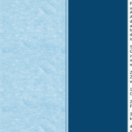
P
u
A
A
d
a
h
d
i
S
G
z
m
m
Z
w
1
G
2
F
3
k
4
s