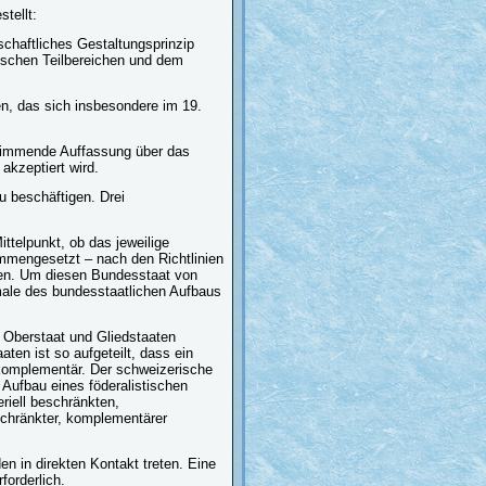
tellt:
schaftliches Gestaltungsprinzip
ischen Teilbereichen und dem
en, das sich insbesondere im 19.
nstimmende Auffassung über das
akzeptiert wird.
u beschäftigen. Drei
Mittelpunkt, ob das jeweilige
ammengesetzt – nach den Richtlinien
en. Um diesen Bundesstaat von
male des bundesstaatlichen Aufbaus
 Oberstaat und Gliedstaaten
en ist so aufgeteilt, dass ein
 komplementär. Der schweizerische
 Aufbau eines föderalistischen
riell beschränkten,
chränkter, komplementärer
en in direkten Kontakt treten. Eine
forderlich.