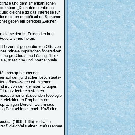
okratie und dem amerikanischen
likation: „De la démocratie en
und gleichzeitig das Interesse für
die meisten europäischen Sprachen
sche) geben ein beredtes Zeichen
n die beiden im Folgenden kurz
Föderalismus heran.
91) vertrat gegen die von Otto von
nes mitteleuropäischen föderativen
tische großdeutsche Lösung. 1879
ale, staatliche und internationale
tätsprinzip beruhender
ur auf den juridischen bzw. staats-
alen
Föderalismus
ist folgende
chthin, von den kleinsten Gruppen
 Frantz legte ein starken
onzept einer umfassenden Ideologie
 vielzitierten Propheten der
hsprachigen Bereich weit hinaus.
rung Deutschlands nach 1945 eine
roudhon
(1809–1865) vertrat in
tif“ gleichfalls einen
umfassenden