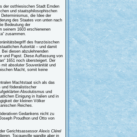
us der ostfriesischen Stadt Emden
ichen und staatsphilosophischen
 Determinismus, die Idee der
ederung des Staates von unten nach
ie Bedeutung der
in seinem 1603 erschienenen
rata“ zusammen.
ränitätsbegriff des französischen
taatlichen Autorität – und damit
n. Bei diesen abzulehnenden
er und Papst. Diese Auffassung von
n“ 1651 noch übersteigert. Der
n mit absoluter Souveränität und
ischen Macht, somit keine
ntralen Machtstaat sich als das
 und föderalistischer
aufgeklärten Absolutismus und
tlichen Einigung in Italien und in
igkeit der kleinen Völker
manischen Reiches.
föderativen Gedankens nicht zu
e Joseph Proudhon und Otto von
 der Gerichtsassessor
Alexis Clérel
ieren. Tocqueville wandte aber in