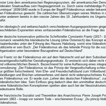
rster Linie dem amerikanischen Regierungssystem, der amerikanischen Dem
öderalen Staatsaufbau sein Hauptaugenmerk zu. Durch seine mehrbändige Pub
mérique“ 1839/1840 wurde in Europa der Begriff Föderalismus wieder bekannt 
en Föderalismus geweckt. Die zahlreichen Übersetzungen seines Werkes in 
unter anderem bereits in den vierzier Jahren des 19. Jahrhunderts ins Ungari
afür.
on ideologisch und weltanschaulich verschiedenen Ausgangspositionen ginge
eschilderten Exponenten eines umfassenden Föderalismus an die Frage des 
er deutsche konservative politische Schriftsteller
Constantin Frantz
(1817– 18
ismarck verwirklichte kleindeutsche Lösung (ohne Österreich) das Konzept ei
taatenbundes unter der Führung des Hauses Habsburg, somit eine föderalis
ublizierte er sein Buch: „Der Föderalismus als das leitende Prinzip für die sozi
rganisation unter besonderer Bezugnahme auf Deutschland“.
ür Frantz ist der Föderalismus ein auf dem Naturrecht und auf dem Subsidiari
esamtgesellschaftlicher Gestaltungsgrundsatz. Er erstreckt sich daher nicht n
nd völkerrechtlichen Bereich. Bezeichnend für seine Auffassung eines
integr
ormulierung: „Der Föderalismus ist das Prinzip der Vergesellschaftung schle
ur größten fortschreitend. Vom Ehe- und Freundschaftsbund zum Völkerbund.“
andlungen und Brüchen unterworfenes und damit nicht widerspruchsfreies K
es Föderalismus vor. Er wurde zum „Lehrer des deutschen Föderalismus“, zum
öderalistischen Idee. Sein Einfluss ging dadurch über den unmittelbar deutsc
eine föderalistischen Konzeptionen spielten aber auch bei der Neustrukturie
edeutsame Rolle.
er französische Sozialist und Theoretiker des Anarchismus
Pierre Joseph P
einem 1863 – knapp vor seinem Tode – erschienenen Essay: „Du princip fédéra
öderalismus
.