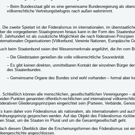
– Beim Bundesstaat gibt es eine gemeinsame Bundesregierung als oberst
völkerrechtliche Vertretungsbefugnis nach außen wahrnimmt.
. Die zweite Spielart ist der Föderalismus im internationalen, im überstaatl
ber die vorgegebenen Staatsgrenzen hinaus kann in der Form des
Staatenbu
0. Jahrhundert ist als zusätzliche Möglichkeit die nach föderativen Prinzipi
nternationalen Organisationen
(Völkerbund, Vereinte Nationen, Europäische G
uch beim Staatenbund seien drei Wesensmerkmale angeführt, die ihn vom B
– Die Gliedstaaten genießen die volle völkerrechtliche Souveränität.
– Es gibt keinen direkten, unmittelbaren Kontakt der einzelnen Bürger der 
des Staatenbundes.
– Gemeinsame Organe des Bundes sind wohl vorhanden – formal aber k
. Schließlich können alle menschlichen,
gesellschaftlichen Vereinigungen
– a
eiden Punkten genannten öffentlich-rechtlichen und international völkerrech
öderativen Gliederungsprinzipien eingerichtet sein (Parteien, Verbände, Genos
s kann daher vom Föderalismus als nationalem, als internationalem und auch
rdnungsprinzip gesprochen werden. Auf das Objekt des Föderalismus rückbe
en Staat, um die Staaten im Plural und um die Gesamtgesellschaft geht.
ach diesem Überblick über die Erscheinungsformen des Föderalismus sei ein 
deengeschichte
angeschlossen.