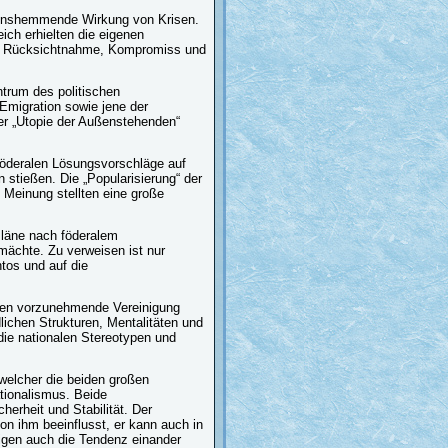
rationshemmende Wirkung von Krisen.
ich erhielten die eigenen
g zu Rücksichtnahme, Kompromiss und
ntrum des politischen
Emigration sowie jene der
ner „Utopie der Außenstehenden“
föderalen Lösungsvorschläge auf
stießen. Die „Popularisierung“ der
 Meinung stellten eine große
 Pläne nach föderalem
mächte. Zu verweisen ist nur
tos und auf die
agen vorzunehmende Vereinigung
lichen Strukturen, Mentalitäten und
 die nationalen Stereotypen und
welcher die beiden großen
tionalismus. Beide
herheit und Stabilität. Der
on ihm beeinflusst, er kann auch in
igen auch die Tendenz einander