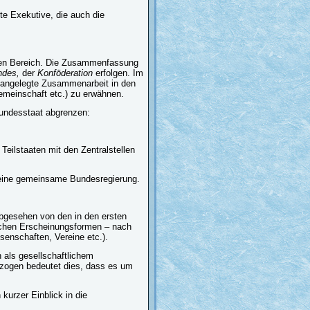
e Exekutive, die auch die
ichen Bereich. Die Zusammenfassung
ndes,
der
Konföderation
erfolgen. Im
en angelegte Zusammenarbeit in den
emeinschaft etc.) zu erwähnen.
undesstaat abgrenzen:
Teilstaaten mit den Zentralstellen
eine gemeinsame Bundesregierung.
bgesehen von den in den ersten
tlichen Erscheinungsformen – nach
senschaften, Vereine etc.).
 als gesellschaftlichem
zogen bedeutet dies, dass es um
kurzer Einblick in die