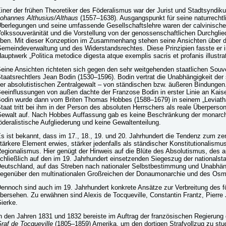
iner der frühen Theoretiker des Föderalismus war der Jurist und Stadtsyndik
ohannes Althusius/Althaus
(1557–1638). Ausgangspunkt für seine naturrechtl
berlegungen und seine umfassende Gesellschaftslehre waren der calvinische
olkssouveränität und die Vorstellung von der genossenschaftlichen Durchgli
ben. Mit dieser Konzeption im Zusammenhang stehen seine Ansichten über d
emeindeverwaltung und des Widerstandsrechtes. Diese Prinzipien fasste er 
auptwerk „Politica metodice digesta atque exemplis sacris et profanis illust
eine Ansichten richteten sich gegen den sehr weitgehenden staatlichen Souve
taatsrechtlers Jean Bodin (1530–1596). Bodin vertrat die Unabhängigkeit der s
er absolutistischen Zentralgewalt – von ständischen bzw. äußeren Bindunge
eeinflussungen von außen dachte der Franzose Bodin in erster Linie an Kais
odin wurde dann vom Briten Thomas Hobbes (1588–1679) in seinem „Leviatha
taat tritt bei ihm in der Person des absoluten Herrschers als reale Überperso
ewalt auf. Nach Hobbes Auffassung gab es keine Beschränkung der monarch
öderalistische Aufgliederung und keine Gewaltenteilung.
s ist bekannt, dass im 17., 18., 19. und 20. Jahrhundert die Tendenz zum ze
tärkere Element erwies, stärker jedenfalls als ständischer Konstitutionalismus
egionalismus. Hier genügt der Hinweis auf die Blüte des Absolutismus, des 
chließlich auf den im 19. Jahrhundert einsetzenden Siegeszug der nationalstaa
eutschland, auf das Streben nach nationaler Selbstbestimmung und Unabhäng
egenüber den multinationalen Großreichen der Donaumonarchie und des Os
ennoch sind auch im 19. Jahrhundert konkrete Ansätze zur Verbreitung des 
bersehen. Zu erwähnen sind Alexis de Tocqueville, Constantin Frantz, Pierr
ierke.
n den Jahren 1831 und 1832 bereiste im Auftrag der französischen Regierung
raf de Tocqueville
(1805–1859) Amerika, um den dortigen Strafvollzug zu stud