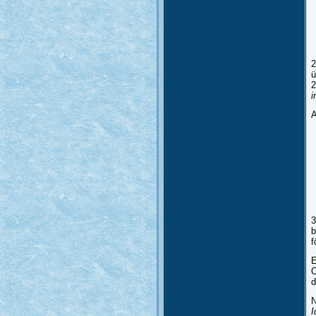
2
ü
2
i
A
3
b
f
E
O
d
N
I