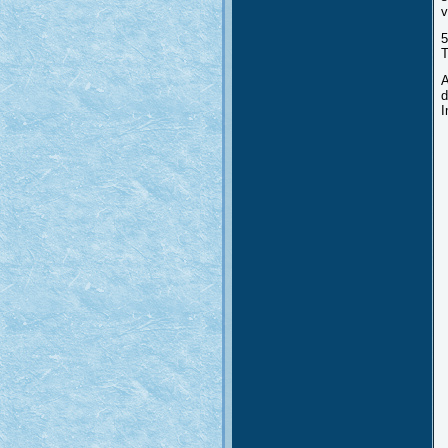
v
5
T
A
d
I