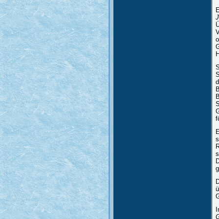
E
J
Ü
V
o
G
H
S
S
d
B
B
S
G
f
E
s
R
s
D
g
D
ü
G
I
G