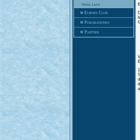
E
Vékás, Lajos
Europa Club
D
b
G
Publikationen
Partner
V
E
1
S
d
d
a