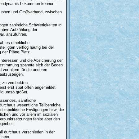
Eigendynamik bekommen können.
gruppen und Großverband, zwischen
ngen zahlreiche Schwierigkeiten in
rative Aufzählung der
ar, anzuführen.
ab es erhebliche
iligten verflog häufig bei der
 der Pläne Platz.
 Interessen und die Absicherung der
tbestimmung spannte sich der Bogen
d vor allem für die anderen
aufzusteigen.
, zu verdeckten
eist erst spät offen angemeldet
olg umso größer.
fassendes, sämtliche
urchaus wesentliche Teilbereiche
andelspolitische Erwägungen bzw. die
lichen und vor allem im sozialen
erpunktsetzungen fehlte aber den
ogenheit.
all durchaus verschieden in der
 sein.