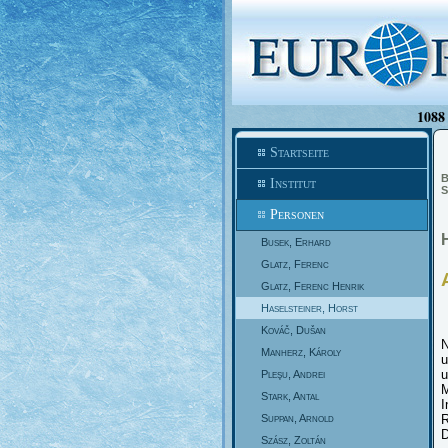
1088 
Startseite
B
Institut
S
Personen
Busek, Erhard
Glatz, Ferenc
Glatz, Ferenc Henrik
Haselsteiner, Horst
Kováč, Dušan
N
Manherz, Károly
u
u
Pleşu, Andrei
M
Stark, Antal
I
Suppan, Arnold
R
D
Szász, Zoltán