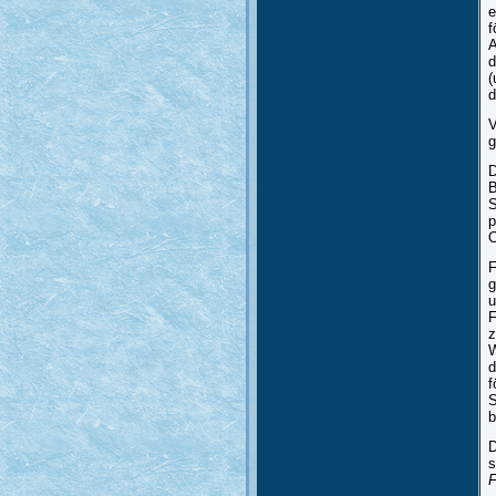
e
f
A
d
(
d
V
g
D
B
S
p
O
F
g
u
F
z
W
d
f
S
b
D
s
F