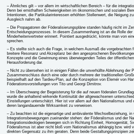
– Ähnliches gilt – vor allem im wirtschaftlichen Bereich – für die integ
Denn bei ernsthaften Schwierigkeiten im ökonomischen und sozialen Bere
Intentionen, die Partikularinteressen erhöhten Stellenwert, die Neigun
Ausgleich nahm ab.
– Die Propagatoren der Föderalisierungspläne standen häufig nicht im Ze
Entscheidungsprozesses. In diesem Zusammenhang ist an die Rolle der 
Minderheitenvertreter erinnert. Pointiert ausgedrückt, könnte man von ei
sprechen.
– Es stellte sich auch die Frage, in welchem Ausmaß die vorgebrachten 
breitere Resonanz und Akzeptanz bei den angesprochenen Bevölkerungen 
Konzepte und die Gewinnung eines überwiegenden Teiles der öffentlichen
Herausforderung dar.
– Nicht zu übersehen ist in einigen Fällen die unverhüllte Ablehnung der
Zusammenschluss durch eine oder durch mehrere der traditionellen Groß
beispielhaft auf den Tardieu-Plan, auf die Konzeption von Elemér von Han
Föderationsvorstellungen von Tito und Georgi Dimitrov.
– Im Überschwang der Begeisterung für die auf neuen föderalen Grundl
wurde die anhaltend wirkende Kontinuität der altgewachsenen unterschied
Einstellungen unterschätzt. Hier ist vor allem auf den Nationalismus und
deren langandauernde Wirksamkeit zu verweisen.
– Zu beachten ist die eigenartige und ambivalente Wechselbeziehung, in 
Integrationsbewegungen zueinander stehen: der Föderalismus und der Na
Integrationsideologien bewegen sich in Richtung Einheit, Homogenität, Sic
Föderalismus ist aber nicht bloß vom Nationalismus abhängig bzw. wird v
direkten Gegensatz zu ihm geraten. Denn beide Gestaltungsprinzipien ze