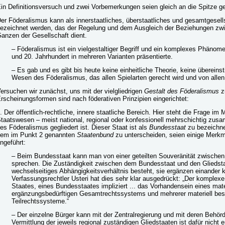
in Definitionsversuch und zwei Vorbemerkungen seien gleich an die Spitze ges
er Föderalismus kann als innerstaatliches, überstaatliches und gesamtgesell
ezeichnet werden, das der Regelung und dem Ausgleich der Beziehungen zw
anzen der Gesellschaft dient.
– Föderalismus ist ein vielgestaltiger Begriff und ein komplexes Phänom
und 20. Jahrhundert in mehreren Varianten präsentierte.
– Es gab und es gibt bis heute keine einheitliche Theorie, keine überei
Wesen des Föderalismus, das allen Spielarten gerecht wird und von allen 
ersuchen wir zunächst, uns mit der vielgliedrigen
Gestalt des Föderalismus
z
rscheinungsformen sind nach föderativen Prinzipien eingerichtet:
. Der öffentlich-rechtliche, innere staatliche Bereich. Hier steht die Frage im 
taatswesen – meist national, regional oder konfessionell mehrschichtig zus
es Föderalismus gegliedert ist. Dieser Staat ist als
Bundesstaat
zu bezeichn
em im Punkt 2 genannten
Staatenbund
zu unterscheiden, seien einige Merk
ngeführt:
– Beim Bundesstaat kann man von einer geteilten Souveränität zwischen
sprechen. Die Zuständigkeit zwischen dem Bundesstaat und den Gliedstaat
wechselseitiges Abhängigkeitsverhältnis besteht, sie ergänzen einander
Verfassungsrechtler Usteri hat dies sehr klar ausgedrückt: „Der komplexe
Staates, eines Bundesstaates impliziert ... das Vorhandensein eines mate
ergänzungsbedürftigen Gesamtrechtssystems und mehrerer materiell bes
Teilrechtssysteme.“
– Der einzelne Bürger kann mit der Zentralregierung und mit deren Behörd
Vermittlung der jeweils regional zuständigen Gliedstaaten ist dafür nicht er