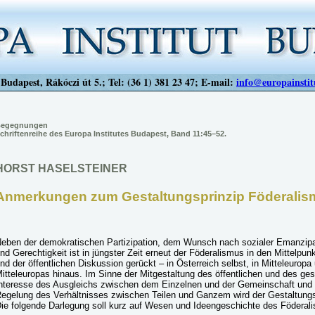
Budapest, Rákóczi út 5.; Tel: (36 1) 381 23 47; E-mail:
info@europainstit
egegnungen
chriftenreihe des Europa Institutes Budapest, Band 11:45–52.
HORST HASELSTEINER
Anmerkungen zum Gestaltungsprinzip Föderalis
eben der demokratischen Partizipation, dem Wunsch nach sozialer Emanzipa
nd Gerechtigkeit ist in jüngster Zeit erneut der Föderalismus in den Mittelp
nd der öffentlichen Diskussion gerückt – in Österreich selbst, in Mitteleurop
itteleuropas hinaus. Im Sinne der Mitgestaltung des öffentlichen und des ges
nteresse des Ausgleichs zwischen dem Einzelnen und der Gemeinschaft und
egelung des Verhältnisses zwischen Teilen und Ganzem wird der Gestaltung
ie folgende Darlegung soll kurz auf Wesen und Ideengeschichte des Föderal