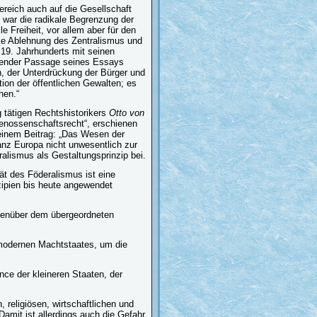
ereich auch auf die Gesellschaft
 war die radikale Begrenzung der
e Freiheit, vor allem aber für den
rke Ablehnung des Zentralismus und
19. Jahrhunderts mit seinen
lgender Passage seines Essays
n, der Unterdrückung der Bürger und
tion der öffentlichen Gewalten; es
hen.“
rg tätigen Rechtshistorikers
Otto von
enossenschaftsrecht“, erschienen
seinem Beitrag: „Das Wesen der
anz Europa nicht unwesentlich zur
alismus als Gestaltungsprinzip bei.
tät des Föderalismus ist eine
zipien bis heute angewendet
genüber dem übergeordneten
 modernen Machtstaates, um die
ce der kleineren Staaten, der
 religiösen, wirtschaftlichen und
mit ist allerdings auch die Gefahr