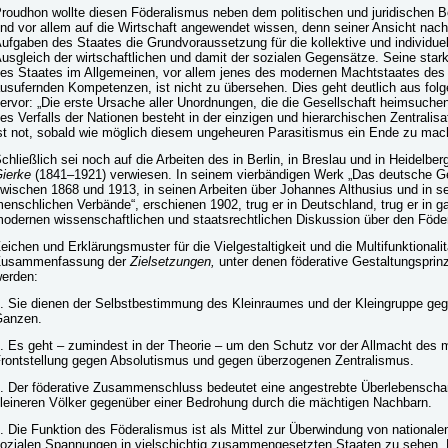
roudhon wollte diesen Föderalismus neben dem politischen und juridischen B
nd vor allem auf die Wirtschaft angewendet wissen, denn seiner Ansicht nach
ufgaben des Staates die Grundvoraussetzung für die kollektive und individuell
usgleich der wirtschaftlichen und damit der sozialen Gegensätze. Seine sta
es Staates im Allgemeinen, vor allem jenes des modernen Machtstaates des 
usufernden Kompetenzen, ist nicht zu übersehen. Dies geht deutlich aus fo
ervor: „Die erste Ursache aller Unordnungen, die die Gesellschaft heimsuche
es Verfalls der Nationen besteht in der einzigen und hierarchischen Zentralisa
st not, sobald wie möglich diesem ungeheuren Parasitismus ein Ende zu mac
chließlich sei noch auf die Arbeiten des in Berlin, in Breslau und in Heidelbe
ierke
(1841–1921) verwiesen. In seinem vierbändigen Werk „Das deutsche G
wischen 1868 und 1913, in seinen Arbeiten über Johannes Althusius und in 
enschlichen Verbände“, erschienen 1902, trug er in Deutschland, trug er in g
odernen wissenschaftlichen und staatsrechtlichen Diskussion über den Föder
eichen und Erklärungsmuster für die Vielgestaltigkeit und die Multifunktionali
Zusammenfassung der
Zielsetzungen,
unter denen föderative Gestaltungsprin
erden:
. Sie dienen der Selbstbestimmung des Kleinraumes und der Kleingruppe ge
anzen.
. Es geht – zumindest in der Theorie – um den Schutz vor der Allmacht des
rontstellung gegen Absolutismus und gegen überzogenen Zentralismus.
. Der föderative Zusammenschluss bedeutet eine angestrebte Überlebenschan
leineren Völker gegenüber einer Bedrohung durch die mächtigen Nachbarn.
. Die Funktion des Föderalismus ist als Mittel zur Überwindung von nationalen,
ozialen Spannungen in vielschichtig zusammengesetzten Staaten zu sehen. Da