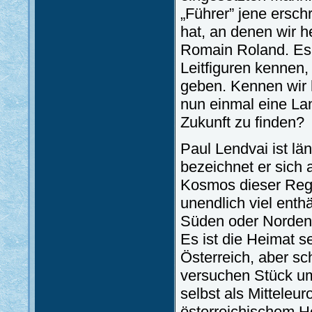
„Führer” jene ersc
hat, an denen wir h
Romain Roland. Es l
Leitfiguren kennen,
geben. Kennen wir h
nun einmal eine La
Zukunft zu finden?
Paul Lendvai ist l
bezeichnet er sich 
Kosmos dieser Regio
unendlich viel enth
Süden oder Norden 
Es ist die Heimat s
Österreich, aber sc
versuchen Stück um
selbst als Mitteleu
österreichischem He