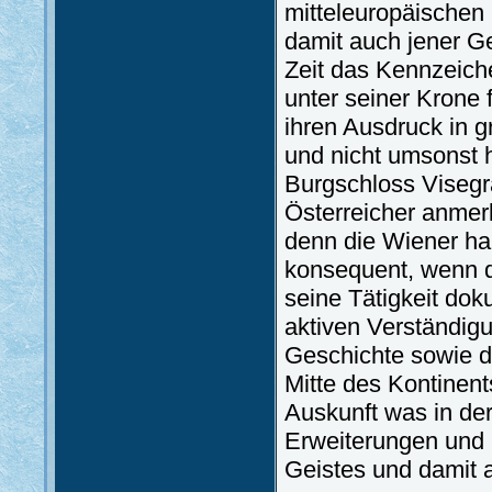
mitteleuropäischen
damit auch jener G
Zeit das Kennzeich
unter seiner Krone fü
ihren Ausdruck in g
und nicht umsonst 
Burgschloss Visegra
Österreicher anmerk
denn die Wiener hab
konsequent, wenn d
seine Tätigkeit dok
aktiven Verständig
Geschichte sowie d
Mitte des Kontinents
Auskunft was in der
Erweiterungen und 
Geistes und damit