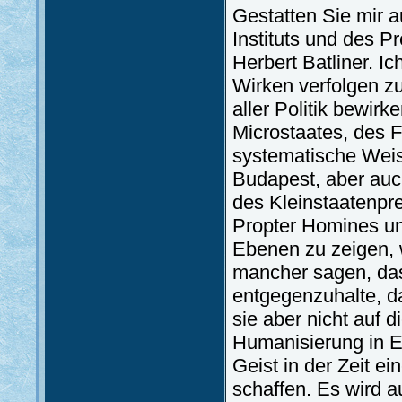
Gestatten Sie mir 
Instituts und des 
Herbert Batliner. I
Wirken verfolgen zu
aller Politik bewir
Microstaates, des F
systematische Weis
Budapest, aber auch
des Kleinstaatenpre
Propter Homines un
Ebenen zu zeigen,
mancher sagen, dass
entgegenzuhalte, da
sie aber nicht auf
Humanisierung in Eu
Geist in der Zeit ei
schaffen. Es wird 