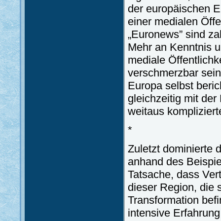
der europäischen En
einer medialen Öffe
„Euronews” sind za
Mehr an Kenntnis u
mediale Öffentlichk
verschmerzbar sein
Europa selbst beric
gleichzeitig mit de
weitaus kompliziert
*
Zuletzt dominierte d
anhand des Beispie
Tatsache, dass Ver
dieser Region, die 
Transformation befi
intensive Erfahrung