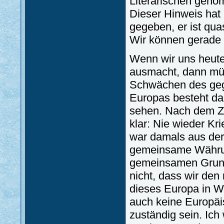
Literarischen geno
Dieser Hinweis hat 
gegeben, er ist quas
Wir können gerade d
Wenn wir uns heute
ausmacht, dann müs
Schwächen des geg
Europas besteht dar
sehen. Nach dem Z
klar: Nie wieder Kr
war damals aus der
gemeinsame Währun
gemeinsamen Grundl
nicht, dass wir de
dieses Europa in Wi
auch keine Europäi
zuständig sein. Ich