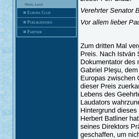
Vékás, Lajos
Verehrter Senator B
Europa Club
Vor allem lieber Pa
Publikationen
Partner
Zum dritten Mal ver
Preis. Nach István
Dokumentator des 
Gabriel Pleşu, dem S
Europas zwischen O
dieser Preis zuerka
Lebens des Geehrten
Laudators wahrzun
Hintergrund dieses
Herbert Batliner hat
seines Direktors Pr
geschaffen, um nic