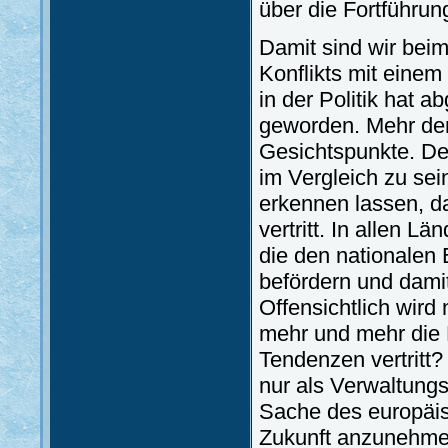
über die Fortführu
Damit sind wir bei
Konflikts mit einem
in der Politik hat 
geworden. Mehr den
Gesichtspunkte. Der
im Vergleich zu se
erkennen lassen, da
vertritt. In allen L
die den nationalen
befördern und dami
Offensichtlich wir
mehr und mehr die 
Tendenzen vertritt
nur als Verwaltungs
Sache des europäis
Zukunft anzunehme