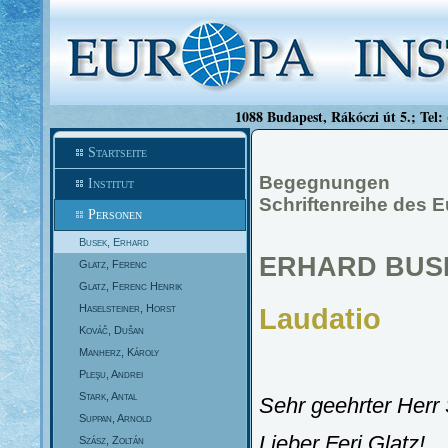
1088 Budapest, Rákóczi út 5.; Tel:
Startseite
Begegnungen
Institut
Schriftenreihe des E
Personen
Busek, Erhard
ERHARD BUS
Glatz, Ferenc
Glatz, Ferenc Henrik
Haselsteiner, Horst
Laudatio
Kováč, Dušan
Manherz, Károly
Pleşu, Andrei
Stark, Antal
Sehr geehrter Herr 
Suppan, Arnold
Lieber Feri Glatz!
Szász, Zoltán