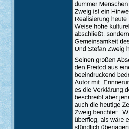
dummer Menschen ha
Zweig ist ein Hinwe
Realisierung heute 
Weise hohe kulturel
abschließt, sondern
Gemeinsamkeit des 
Und Stefan Zweig h
Seinen großen Abs
den Freitod aus ei
beeindruckend bedr
Autor mit „Erinneru
es die Verklärung d
beschreibt aber je
auch die heutige Ze
Zweig berichtet: „W
überflog, als wäre e
stündlich überjage