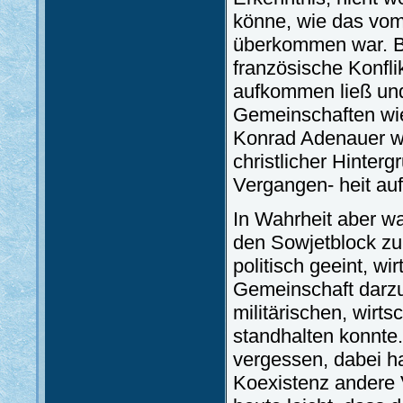
könne, wie das vom
überkommen war. Be
französische Konfl
aufkommen ließ und
Gemeinschaften wie
Konrad Adenauer wa
christlicher Hinterg
Vergangen- heit au
In Wahrheit aber wa
den Sowjetblock zu
politisch geeint, wi
Gemeinschaft darz
militärischen, wirt
standhalten konnte.
vergessen, dabei h
Koexistenz andere 