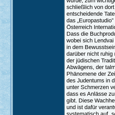
wurde, zum wichtige
schließlich von do
entscheidende Taten
das „Europastudio” 
Österreich Internat
Dass die Buchprodu
wobei sich Lendvai
in dem Bewusstsein
darüber nicht ruhig
der jüdischen Trad
Abwägens, der talm
Phänomene der Zeit,
des Judentums in de
unter Schmerzen ve
dass es Anlässe zu
gibt. Diese Wachhei
und ist dafür verant
systematisch auf „s