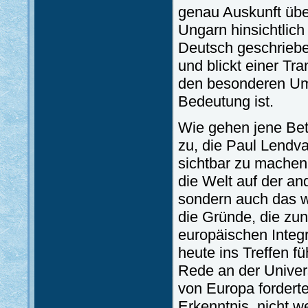
genau Auskunft übe
Ungarn hinsichtlich
Deutsch geschriebe
und blickt einer Tr
den besonderen Um
Bedeutung ist.
Wie gehen jene Bet
zu, die Paul Lendv
sichtbar zu machen.
die Welt auf der a
sondern auch das we
die Gründe, die zu
europäischen Integr
heute ins Treffen f
Rede an der Univers
von Europa fordert
Erkenntnis, nicht w