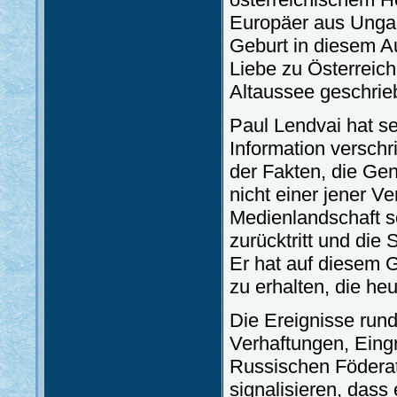
Europäer aus Ungarn
Geburt in diesem A
Liebe zu Österreich
Altaussee geschrie
Paul Lendvai hat se
Information verschr
der Fakten, die Gena
nicht einer jener V
Medienlandschaft so
zurücktritt und die 
Er hat auf diesem G
zu erhalten, die he
Die Ereignisse run
Verhaftungen, Eingr
Russischen Föderat
signalisieren, dass