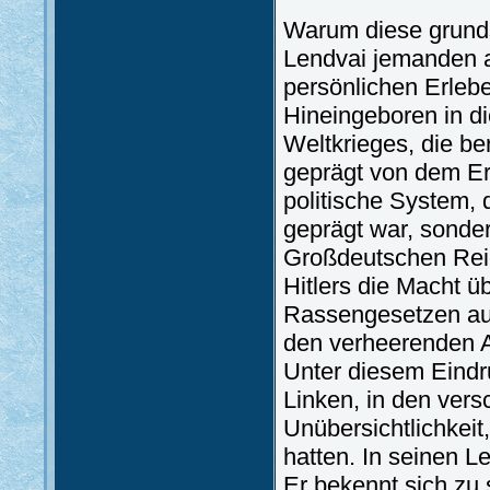
Warum diese grunds
Lendvai jemanden 
persönlichen Erleb
Hineingeboren in d
Weltkrieges, die ber
geprägt von dem Erl
politische System, 
geprägt war, sonder
Großdeutschen Reich
Hitlers die Macht 
Rassengesetzen auc
den verheerenden 
Unter diesem Eindru
Linken, in den vers
Unübersichtlichkeit
hatten. In seinen 
Er bekennt sich zu