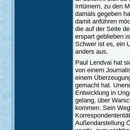
Irrtümern, zu den M
damals gegeben hat
damit anführen möc
die auf der Seite d
erspart geblieben is
Schwer ist es, ein 
anders aus.
Paul Lendvai hat si
von einem Journali
einem Überzeugungs
gemacht hat. Unendl
Entwicklung in Unga
gelang, über Warsc
kommen. Sein Weg f
Korrespondententäti
Außendarstellung Ös