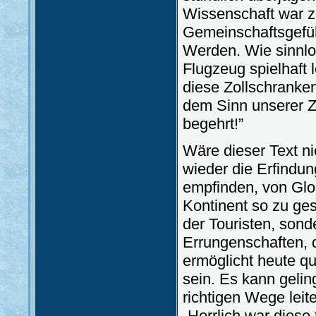
Wissenschaft war z
Gemeinschaftsgefüh
Werden. Wie sinnlo
Flugzeug spielhaft l
diese Zollschranke
dem Sinn unserer Ze
begehrt!”
Wäre dieser Text ni
wieder die Erfindun
empfinden, von Glob
Kontinent so zu ges
der Touristen, sond
Errungenschaften, 
ermöglicht heute qua
sein. Es kann gelin
richtigen Wege leit
„Herrlich war diese