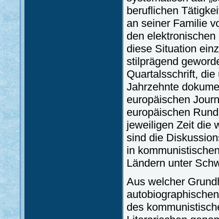
beruflichen Tätigke
an seiner Familie v
den elektronischen 
diese Situation ein
stilprägend geword
Quartalsschrift, di
Jahrzehnte dokument
europäischen Journa
europäischen Runds
jeweiligen Zeit di
sind die Diskussio
in kommunistischen
Ländern unter Schw
Aus welcher Grundh
autobiographischen 
des kommunistisch