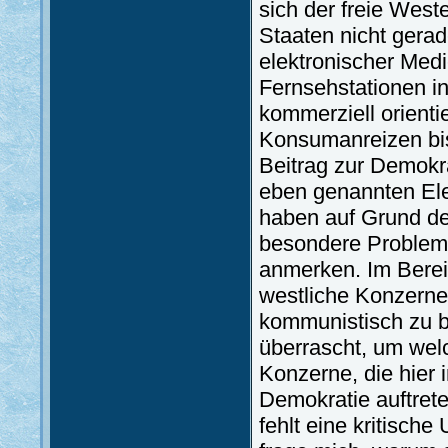
sich der freie Wes
Staaten nicht gera
elektronischer Med
Fernsehstationen i
kommerziell orienti
Konsumanreizen bis
Beitrag zur Demokra
eben genannten Ele
haben auf Grund der
besondere Problemat
anmerken. Im Bereic
westliche Konzerne
kommunistisch zu b
überrascht, um wel
Konzerne, die hier 
Demokratie auftret
fehlt eine kritisch