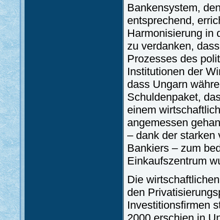
Bankensystem, den 
entsprechend, errich
Harmonisierung in 
zu verdanken, dass
Prozesses des poli
Institutionen der W
dass Ungarn währe
Schuldenpaket, das
einem wirtschaftli
angemessen gehand
– dank der starken 
Bankiers – zum be
Einkaufszentrum w
Die wirtschaftliche
den Privatisierung
Investitionsfirmen
2000 erschien in Un