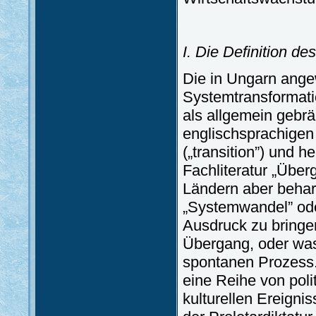
I. Die Definition d
Die in Ungarn ange
Systemtransformatio
als allgemein gebr
englischsprachigen
(„transition”) und h
Fachliteratur „Über
Ländern aber behar
„Systemwandel” ode
Ausdruck zu bringen
Übergang, oder was
spontanen Prozess.
eine Reihe von polit
kulturellen Ereigni