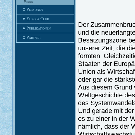
Preise
Personen
Europa Club
Der Zusammenbruch 
Publikationen
und die neuerlangte
Partner
Besatzungszone bef
unserer Zeit, die di
formten. Gleichzeiti
Staaten der Europä
Union als Wirtschaf
oder gar die stärks
Aus diesem Grund wi
Weltgeschichte des
des Systemwandels 
Und gerade mit der
es zu einer in der
nämlich, dass der 
Wirtschaftswachstum