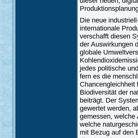
dieser neuen, digit
Produktionsplanun
Die neue industriell
internationale Prod
verschafft diesen S
der Auswirkungen di
globale Umweltver
Kohlendioxidemissio
jedes politische un
fern es die menschli
Chancengleichheit f
Biodiversität der 
beiträgt. Der Syst
gewertet werden, ab
gemessen, welche A
welche naturgeschi
mit Bezug auf den B