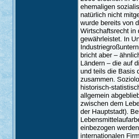
ehemaligen soziali
natürlich nicht mitg
wurde bereits von 
Wirtschaftsrecht i
gewährleistet. In U
Industriegroßunter
bricht aber – ähnli
Ländern – die auf 
und teils die Basis
zusammen. Soziolog
historisch-statisti
allgemein abgeblieb
zwischen dem Lebe
der Hauptstadt). Be
Lebensmittelaufarbe
einbezogen werden,
internationalen Fir