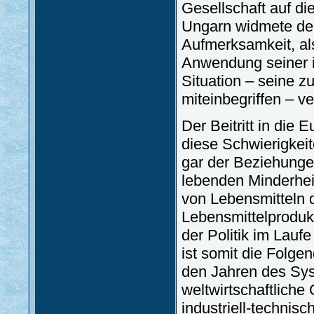
Gesellschaft auf di
Ungarn widmete der
Aufmerksamkeit, al
Anwendung seiner i
Situation – seine z
miteinbegriffen – ve
Der Beitritt in die 
diese Schwierigkeit
gar der Beziehung
lebenden Minderhei
von Lebensmitteln d
Lebensmittelproduk
der Politik im Lau
ist somit die Folgend
den Jahren des Sys
weltwirtschaftliche
industriell-technisc