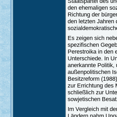
Staatspartei des u
den ehemaligen soz
Richtung der bürger
den letzten Jahren d
sozialdemokratische
Es zeigen sich neb
spezifischen Gegeb
Perestroika in den 
Unterschiede. In Ung
anerkannte Politik,
außenpolitischen I
Besitzreform (1988
zur Errichtung des
schließlich zur Un
sowjetischen Besat
Im Vergleich mit d
Ländern nahm Ungar