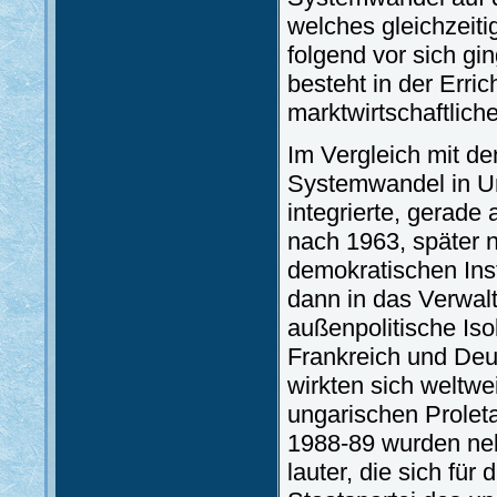
welches gleichzeit
folgend vor sich gi
besteht in der Erri
marktwirtschaftlich
Im Vergleich mit de
Systemwandel in Un
integrierte, gerade
nach 1963, später 
demokratischen Inst
dann in das Verwalt
außenpolitische Iso
Frankreich und Deu
wirkten sich weltwe
ungarischen Proleta
1988-89 wurden ne
lauter, die sich fü