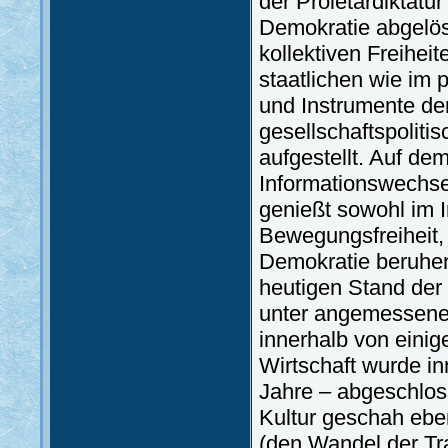
der Proletardiktatu
Demokratie abgelöst
kollektiven Freiheit
staatlichen wie im 
und Instrumente der
gesellschaftspoliti
aufgestellt. Auf dem
Informationswechse
genießt sowohl im 
Bewegungsfreiheit, 
Demokratie beruhend
heutigen Stand der
unter angemessene
innerhalb von eini
Wirtschaft wurde in
Jahre – abgeschlos
Kultur geschah ebe
(den Wandel der Tr