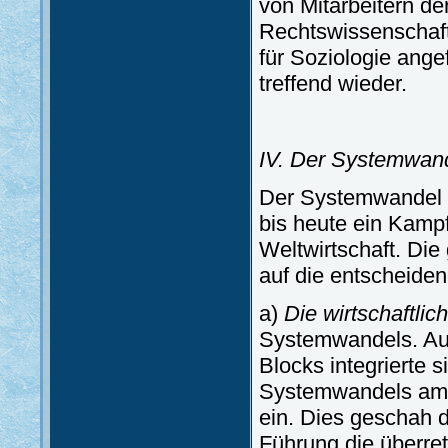
von Mitarbeitern der
Rechtswissenschaft
für Soziologie ange
treffend wieder.
IV. Der Systemwand
Der Systemwandel i
bis heute ein Kampf
Weltwirtschaft. Di
auf die entscheiden
a)
Die wirtschaftlic
Systemwandels. Aus
Blocks integrierte
Systemwandels am st
ein. Dies geschah d
Führung die überre