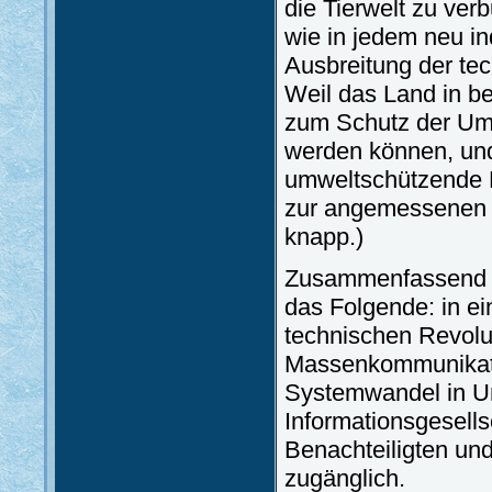
die Tierwelt zu ver
wie in jedem neu in
Ausbreitung der tec
Weil das Land in be
zum Schutz der Umw
werden können, und 
umweltschützende B
zur angemessenen 
knapp.)
Zusammenfassend i
das Folgende: in ei
technischen Revoluti
Massenkommunikatio
Systemwandel in Un
Informationsgesells
Benachteiligten und
zugänglich.