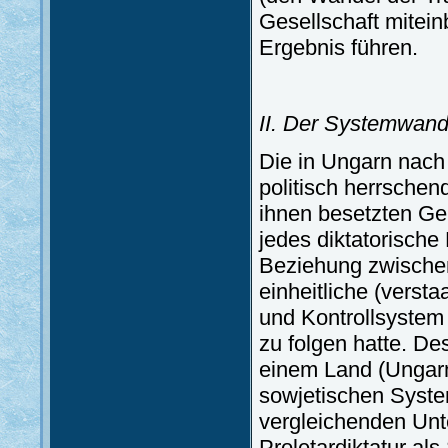
Gesellschaft mitein
Ergebnis führen.
II. Der Systemwand
Die in Ungarn nach 
politisch herrsche
ihnen besetzten Ge
jedes diktatorische 
Beziehung zwische
einheitliche (versta
und Kontrollsystem
zu folgen hatte. D
einem Land (Ungarn
sowjetischen Syste
vergleichenden Unt
Proletardiktatur al