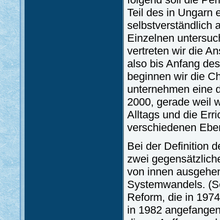
Teil des in Ungarn
selbstverständlich
Einzelnen untersuc
vertreten wir die A
also bis Anfang de
beginnen wir die C
unternehmen eine d
2000, gerade weil 
Alltags und die Err
verschiedenen Eben
Bei der Definition 
zwei gegensätzliche
von innen ausgehe
Systemwandels. (So 
Reform, die in 197
in 1982 angefangen