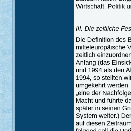
Wirtschaft, Politik u
III. Die zeitliche 
Die Definition des 
mitteleuropäische 
zeitlich einzuordn
Anfang (das Einsi
und 1994 als den A
1994, so stellten w
umgekehrt werden: 
„eine der Nachfolge
Macht und führte 
später in seinen G
System weiter.) De
auf diesen Zeitrau
folgend soll die Pe