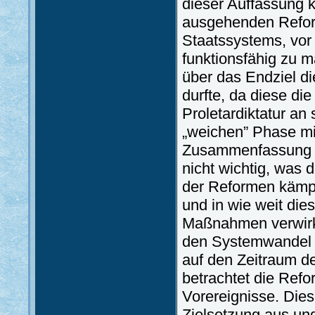
dieser Auffassung k
ausgehenden Reform
Staatssystems, vor 
funktionsfähig zu m
über das Endziel d
durfte, da diese di
Proletardiktatur an
„weichen” Phase mit
Zusammenfassung de
nicht wichtig, was 
der Reformen kämpft
und in wie weit die
Maßnahmen verwirkl
den Systemwandel d
auf den Zeitraum d
betrachtet die Refo
Vorereignisse. Dies
Zielsetzung aus un