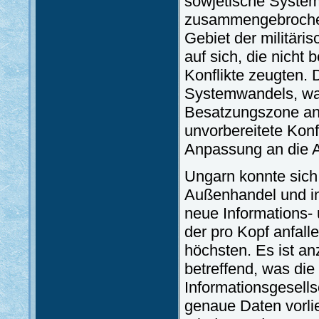
sowjetische System 
zusammengebrochen
Gebiet der militäri
auf sich, die nicht 
Konflikte zeugten.
Systemwandels, was
Besatzungszone ang
unvorbereitete Konf
Anpassung an die A
Ungarn konnte sich 
Außenhandel und im
neue Informations- 
der pro Kopf anfal
höchsten. Es ist a
betreffend, was die
Informationsgesell
genaue Daten vorlie