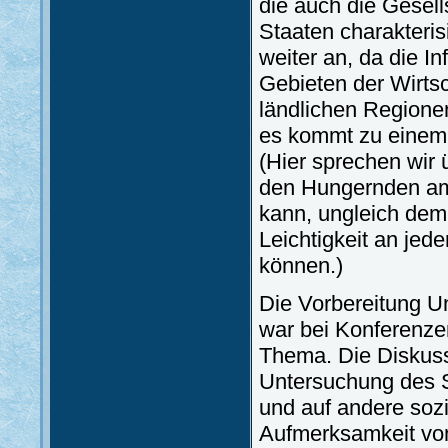
die auch die Gesel
Staaten charakteris
weiter an, da die In
Gebieten der Wirts
ländlichen Regionen
es kommt zu einem 
(Hier sprechen wir 
den Hungernden am 
kann, ungleich dem 
Leichtigkeit an jede
können.)
Die Vorbereitung Un
war bei Konferenzen
Thema. Die Diskussi
Untersuchung des S
und auf andere sozi
Aufmerksamkeit von