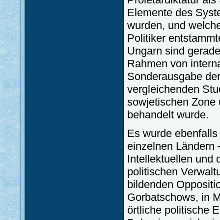
Elemente des Syst
wurden, und welche
Politiker entstammt
Ungarn sind gerade
Rahmen von interna
Sonderausgabe der Z
vergleichenden Stu
sowjetischen Zone 
behandelt wurde.
Es wurde ebenfalls
einzelnen Ländern –
Intellektuellen und
politischen Verwal
bildenden Oppositio
Gorbatschows, in M
örtliche politische 