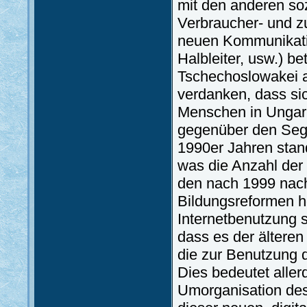
mit den anderen so
Verbraucher- und z
neuen Kommunikati
Halbleiter, usw.) b
Tschechoslowakei an
verdanken, dass si
Menschen in Ungarn
gegenüber den Segen
1990er Jahren stand
was die Anzahl der
den nach 1999 nac
Bildungsreformen ho
Internetbenutzung s
dass es der älteren
die zur Benutzung d
Dies bedeutet allerd
Umorganisation de