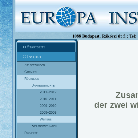
1088 Budapest, Rákóczi út 5.; Tel:
Startseite
Institut
Zielsetzungen
Gremien
Rückblick
Jahresberichte
2011–2012
Zusa
2010–2011
der zwei wi
2009–2010
2008–2009
Weitere
Veranstaltungen
Projekte