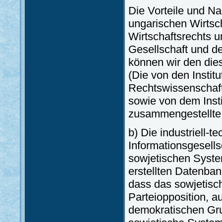
Die Vorteile und Na
ungarischen Wirtsc
Wirtschaftsrechts 
Gesellschaft und de
können wir den di
(Die von den Institu
Rechtswissenschaf
sowie von dem Inst
zusammengestellte
b) Die industriell-
Informationsgesells
sowjetischen Syste
erstellten Datenban
dass das sowjetisch
Parteiopposition, 
demokratischen Gru