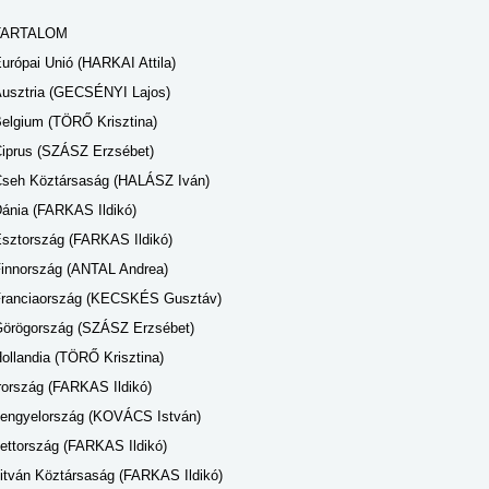
TARTALOM
urópai Unió (HARKAI Attila)
usztria (GECSÉNYI Lajos)
elgium (TÖRŐ Krisztina)
iprus (SZÁSZ Erzsébet)
seh Köztársaság (HALÁSZ Iván)
ánia (FARKAS Ildikó)
sztország (FARKAS Ildikó)
innország (ANTAL Andrea)
ranciaország (KECSKÉS Gusztáv)
örögország (SZÁSZ Erzsébet)
ollandia (TÖRŐ Krisztina)
rország (FARKAS Ildikó)
engyelország (KOVÁCS István)
ettország (FARKAS Ildikó)
itván Köztársaság (FARKAS Ildikó)