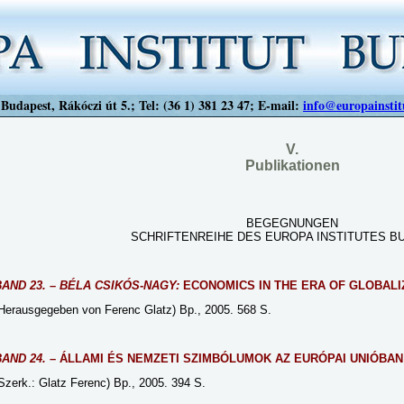
Budapest, Rákóczi út 5.; Tel: (36 1) 381 23 47; E-mail:
info@europainstit
V.
Publikationen
BEGEGNUNGEN
SCHRIFTENREIHE DES EUROPA INSTITUTES B
BAND 23. – BÉLA CSIKÓS-NAGY:
ECONOMICS IN THE ERA OF GLOBALI
Herausgegeben von Ferenc Glatz) Bp., 2005. 568 S.
BAND 24.
– ÁLLAMI ÉS NEMZETI SZIMBÓLUMOK AZ EURÓPAI UNIÓBAN
Szerk.: Glatz Ferenc) Bp., 2005. 394 S.