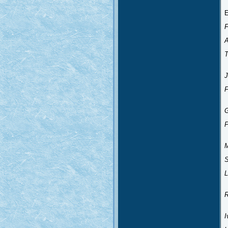
A
i
J
o
U
R
i
I