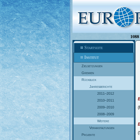
1088 
Startseite
Institut
Zielsetzungen
Gremien
Rückblick
Jahresberichte
2011–2012
2010–2011
(
2009–2010
2008–2009
Weitere
Veranstaltungen
(
Projekte