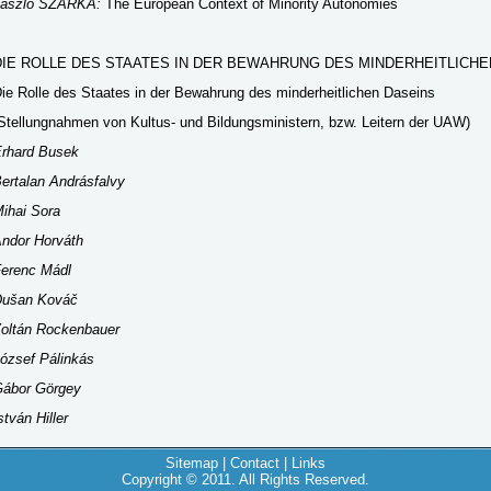
László SZARKA:
The European Context of Minority Autonomies
DIE ROLLE DES STAATES IN DER BEWAHRUNG DES MINDERHEITLICHE
ie Rolle des Staates in der Bewahrung des minderheitlichen Daseins
Stellungnahmen von Kultus- und Bildungsministern, bzw. Leitern der UAW)
rhard Busek
ertalan Andrásfalvy
ihai Sora
ndor Horváth
erenc Mádl
Dušan Kováč
oltán Rockenbauer
ózsef Pálinkás
ábor Görgey
stván Hiller
Sitemap
|
Contact
|
Links
Copyright © 2011. All Rights Reserved.