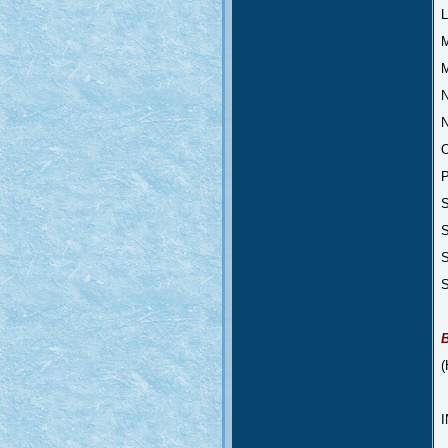
L
M
M
N
N
O
P
S
S
S
S
(