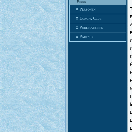
Preise
Personen
E
Europa Club
A
Publikationen
B
Partner
C
C
D
É
F
F
G
H
Í
L
L
L