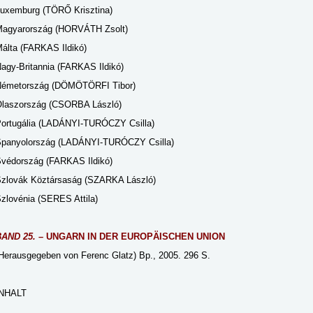
uxemburg (TÖRŐ Krisztina)
agyarország (HORVÁTH Zsolt)
álta (FARKAS Ildikó)
agy-Britannia (FARKAS Ildikó)
émetország (DÖMÖTÖRFI Tibor)
laszország (CSORBA László)
ortugália (LADÁNYI-TURÓCZY Csilla)
panyolország (LADÁNYI-TURÓCZY Csilla)
védország (FARKAS Ildikó)
zlovák Köztársaság (SZARKA László)
zlovénia (SERES Attila)
BAND 25.
– UNGARN IN DER EUROPÄISCHEN UNION
Herausgegeben von Ferenc Glatz) Bp., 2005. 296 S.
INHALT