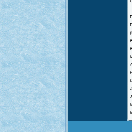
D
(
E
B
M
A
F
Z
J
G
I