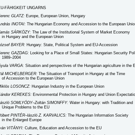
EU-FÄHIGKEIT UNGARNS
Ferenc GLATZ:
Europe, European Union, Hungary
ndrás INOTAI:
The Hungarian Economy and Accession to the European Unio
Tamás SÁRKÖZY:
The Law of the Institutional System of Market Economy
n Hungary and the European Union
ózsef BAYER:
Hungary: State, Political System and EU-Accession
Ferenc GAZDAG:
Looking for a Place of Small States: Hungarian Security Pol
1989–2004
Gyula VARGA:
Situation and perspectives of the Hungarian agriculture in the
Pál MICHELBERGER:
The Situation of Transport in Hungary at the Time
f Accession to the European Union
Miklós LOSONCZ:
Hungarian Industry in the European Union
Sándor KEREKES:
Environmental Protection in Hungary and Union Expectati
László SOMLYÓDY–Zoltán SIMONFFY:
Water in Hungary: with Tradition and
nique Problems to the EU
óbert PINTÉR–lászló Z. KARVALICS:
The Hungarian Information Society
n the Enlarged Europe
ván VITÁNYI:
Culture, Education and Accession to the EU