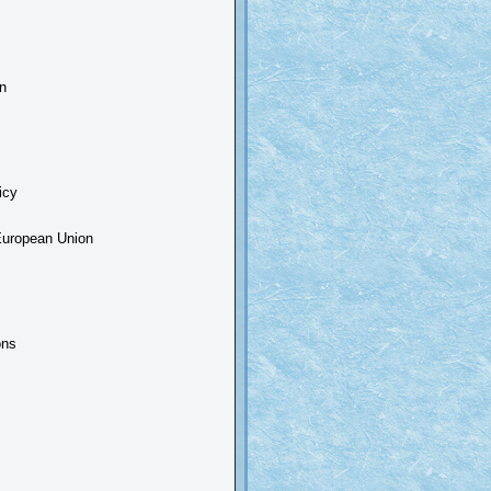
n
icy
 European Union
ons