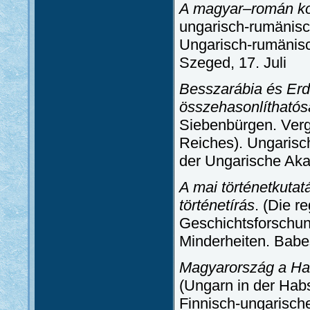
A magyar–román ko
ungarisch-rumänisch
Ungarisch-rumänisc
Szeged, 17. Juli
Besszarábia és Erdé
összehasonlítható
Siebenbürgen. Vergl
Reiches). Ungarisc
der Ungarische Aka
A mai történetkutat
történetírás
. (Die r
Geschichtsforschun
Minderheiten. Babeş
Magyarország a Ha
(Ungarn in der Habs
Finnisch-ungarisch