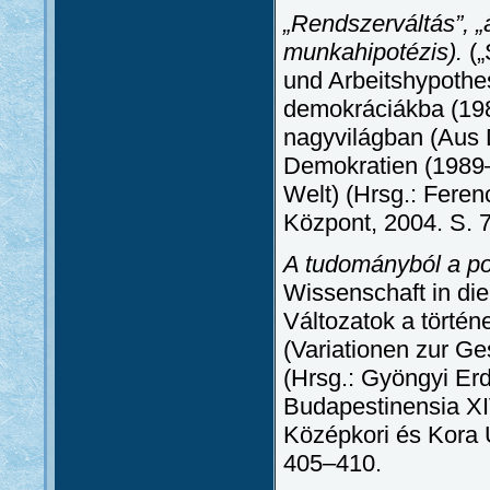
„Rendszerváltás”, 
munkahipotézis).
(„
und Arbeitshypothese
demokráciákba (19
nagyvilágban (Aus D
Demokratien (1989–
Welt) (Hrsg.: Fere
Központ, 2004. S. 
A tudományból a pol
Wissenschaft in die
Változatok a törté
(Variationen zur G
(Hrsg.: Gyöngyi Er
Budapestinensia X
Középkori és Kora 
405–410.