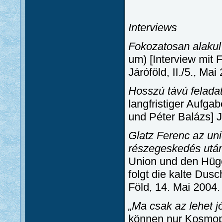
Interviews
Fokozatosan alakul
um) [Interview mit 
Járóföld, II./5., Mai
Hosszú távú felada
langfristiger Aufga
und Péter Balázs] Já
Glatz Ferenc az uni
részegeskedés után
Union und den Hüge
folgt die kalte Dusc
Föld, 14. Mai 2004. 
„Ma csak az lehet jó
können nur Kosmopol