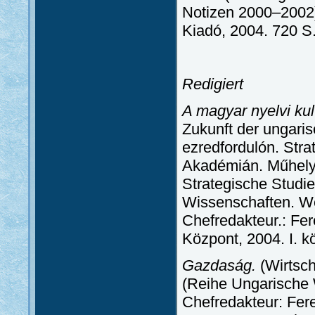
Notizen 2000–2002)
Kiadó, 2004. 720 S
Redigiert
A magyar nyelvi kult
Zukunft der ungari
ezredfordulón. Str
Akadémián. Műhely
Strategische Studi
Wissenschaften. We
Chefredakteur.: Fe
Központ, 2004. I. köt
Gazdaság.
(Wirtsch
(Reihe Ungarische 
Chefredakteur: Fer