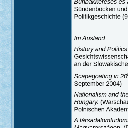
Bűnbakkeresés és 
Sündenböcken und de
Politikgeschichte (
Im Ausland
History and Politi
Gesichtswissenscha
an der Slowakische
Scapegoating in 20
September 2004)
Nationalism and the
Hungary.
(Warschau,
Polnischen Akademi
A társadalomtudomán
Magyarországon
. 