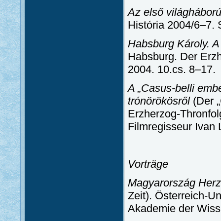
Az első világháború
História 2004/6–7. 
Habsburg Károly. A 
Habsburg. Der Erzh
2004. 10.cs. 8–17.
A „Casus-belli emb
trónörökösről
(Der „
Erzherzog-Thronfol
Filmregisseur Ivan
Vorträge
Magyarország Herzl
Zeit). Österreich-U
Akademie der Wisse