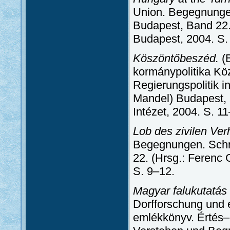
Union. Begegnungen.
Budapest, Band 22. 
Budapest, 2004. S.
Köszöntőbeszéd.
(B
kormánypolitika Kö
Regierungspolitik i
Mandel) Budapest,
Intézet, 2004. S. 1
Lob des zivilen Ver
Begegnungen. Schri
22. (Hrsg.: Ferenc 
S. 9–12.
Magyar falukutatás 
Dorfforschung und 
emlékkönyv. Értés–m