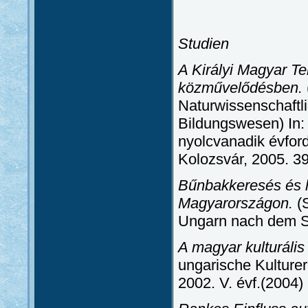
Studien
A Királyi Magyar T
közművelődésben.
Naturwissenschaftl
Bildungswesen) In:
nyolcvanadik évfor
Kolozsvár, 2005. 3
Bűnbakkeresés és h
Magyarországon.
(
Ungarn nach dem S
A magyar kulturális
ungarische Kulturer
2002. V. évf.(2004