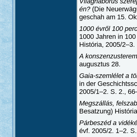
Világháborús szerep
én?
(Die Neuerwägu
geschah am 15. Okt
1000 évről 100 perc
1000 Jahren in 100
História, 2005/2–3.
A konszenzusterem
augusztus 28.
Gaia-szemlélet a tö
in der Geschichtssc
2005/1–2. S. 2., 66
Megszállás, felsza
Besatzung) História
Párbeszéd a vidéké
évf. 2005/2. 1–2. S.