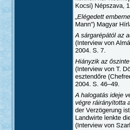
Kocsi) Népszava, 1
„Elégedett ember
Mann”) Magyar Hírl
A sárgarépától az 
(Interview von Alm
2004. S. 7.
Hiányzik az őszint
(Interview von T. D
esztendőre (Chefre
2004. S. 46–49.
A halogatás ideje v
végre ráirányította
der Verzögerung is
Landwirte lenkte di
(Interview von Sza