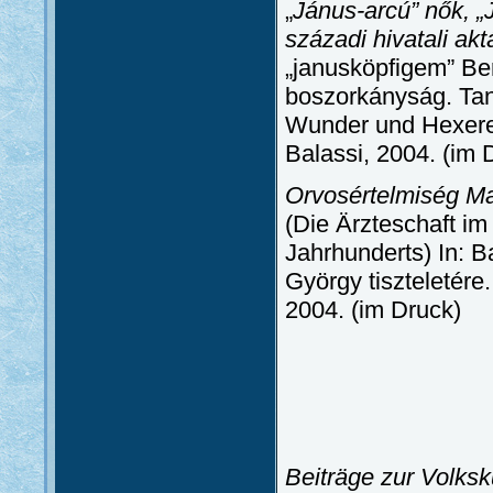
„
Jánus-arcú” nők, „
századi hivatali ak
„janusköpfigem” Ber
boszorkányság. Tan
Wunder und Hexerei
Balassi, 2004. (im 
Orvosértelmiség Ma
(Die Ärzteschaft im
Jahrhunderts) In: 
György tiszteletére
2004. (im Druck)
Beiträge zur Volks