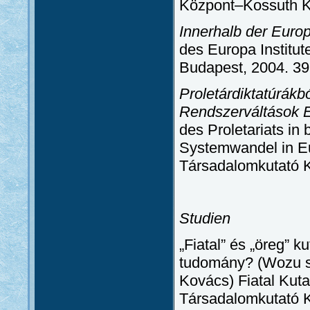
Központ–Kossuth K
Innerhalb der Euro
des Europa Institut
Budapest, 2004. 39
Proletárdiktatúrákb
Rendszerváltások 
des Proletariats in
Systemwandel in Eu
Társadalomkutató K
Studien
„Fiatal” és „öreg” k
tudomány? (Wozu so
Kovács) Fiatal Kut
Társadalomkutató K