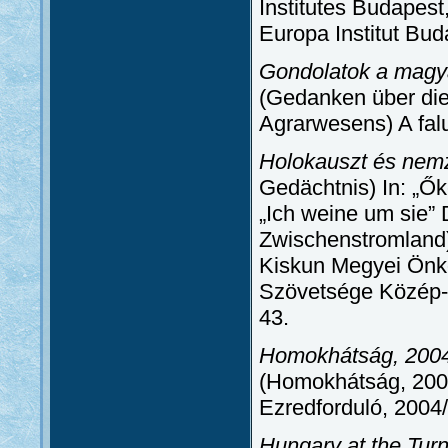
Institutes Budapest
Europa Institut Bud
Gondolatok a magya
(Gedanken über die
Agrarwesens) A falu
Holokauszt és nemz
Gedächtnis) In: „Ők
„Ich weine um sie”
Zwischenstromland)
Kiskun Megyei Önk
Szövetsége Közép-M
43.
Homokhátság, 2004.
(Homokhátság, 2004
Ezredforduló, 2004
Hungary at the Turn