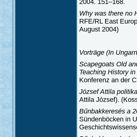
2004. 151–168.
Why was there no H
RFE/RL East Europe
August 2004)
Vorträge (In Ungarn
Scapegoats Old and
Teaching History i
Konferenz an der C
József Attila politi
Attila József). (Ko
Bűnbakkeresés a 2
Sündenböcken in Ung
Geschichtswissens