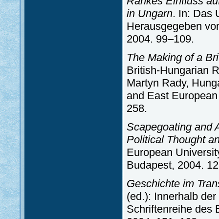
Rankes Einfluss au
in Ungarn
. In: Das
Herausgegeben von M
2004. 99–109.
The Making of a Br
British-Hungarian R
Martyn Rady, Hunga
and East European 
258.
Scapegoating and A
Political Thought a
European University
Budapest, 2004. 1
Geschichte im Tran
(ed.): Innerhalb d
Schriftenreihe des 