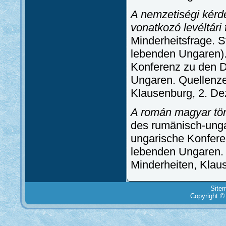
A nemzetiségi kérd
vonatkozó levéltári 
Minderheitsfrage. S
lebenden Ungaren).
Konferenz zu den 
Ungaren. Quellenze
Klausenburg, 2. D
A román magyar tör
des rumänisch-unga
ungarische Konfer
lebenden Ungaren. 
Minderheiten, Klau
Site
Copyright ©