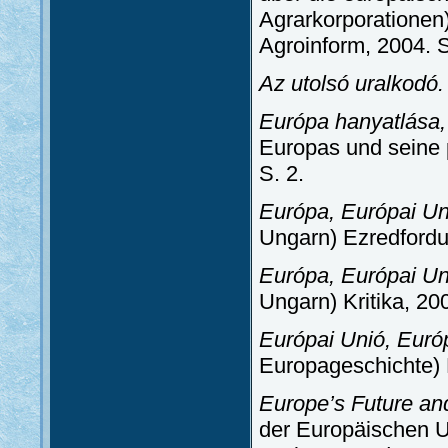
Agrarkorporationen)
Agroinform, 2004. 
Az utolsó uralkodó.
Európa hanyatlása,
Europas und seine 
S. 2.
Európa, Európai Un
Ungarn) Ezredfordu
Európa, Európai Un
Ungarn) Kritika, 20
Európai Unió, Európ
Europageschichte) H
Europe’s Future and
der Europäischen U