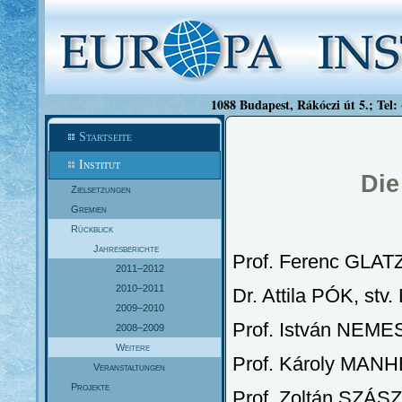
1088 Budapest, Rákóczi út 5.; Tel:
Startseite
Institut
Die
Zielsetzungen
Gremien
Rückblick
Jahresberichte
Prof. Ferenc GLATZ
2011–2012
2010–2011
Dr. Attila PÓK, stv.
2009–2010
Prof. István NEME
2008–2009
Weitere
Prof. Károly MANH
Veranstaltungen
Projekte
Prof. Zoltán SZÁSZ