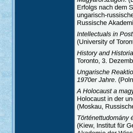
Erfolgs nach dem 
ungarisch-russisch
Russische Akademi
Intellectuals in P
(University of Toro
History and Histor
Toronto, 3. Dezemb
Ungarische Reaktion
1970er Jahre
. (Pol
A Holocaust a magya
Holocaust in der u
(Moskau, Russische
Történettudomány és
(Kiew, Institut für