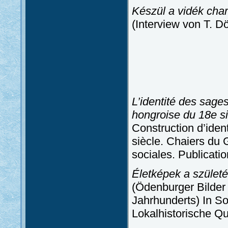
Készül a vidék char
(Interview von T. D
L’identité des sag
hongroise du 18e s
Construction d’ide
siècle. Chaiers du 
sociales.
Publicatio
Életképek a születé
(Ödenburger Bilder
Jahrhunderts) In S
Lokalhistorische Qua