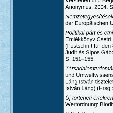
Verstehen und Begr
Anonymus, 2004. S
Nemzetegyesítések
der Europäischen Un
Politikai párt és et
Emlékkönyv Csetri 
(Festschrift für den
Judit és Sipos Gáb
S. 151–155.
Társadalomtudomán
und Umweltwissens
Láng István tiszte
István Láng) (Hrsg.
Új történeti értékren
Wertordnung: Biodive