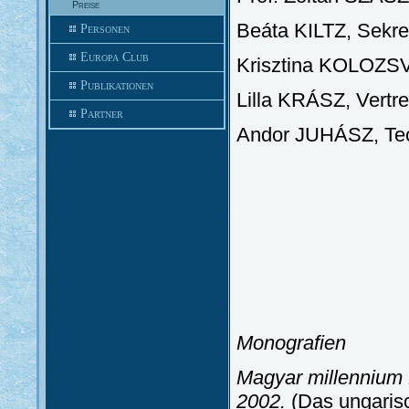
Preise
Beáta KILTZ, Sekr
Personen
Europa Club
Krisztina KOLOZS
Publikationen
Lilla KRÁSZ, Vertre
Partner
Andor JUHÁSZ, Tec
Monografien
Magyar millennium 
2002.
(Das ungarisc