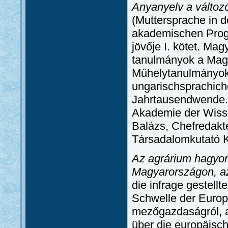
Anyanyelv a változ
(Muttersprache in d
akademischen Progr
jövője I. kötet. Mag
tanulmányok a Ma
Műhelytanulmányok
ungarischsprachich
Jahrtausendwende. 
Akademie der Wisse
Balázs, Chefredakt
Társadalomkutató K
Az agrárium hagyom
Magyarországon, a
die infrage gestell
Schwelle der Europ
mezőgazdaságról, az
über die europäisch