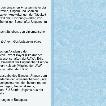
m gemeinsamen Finanzminister der
erreich, Ungarn und Bosnien-
egativen Auswirkungen der Tätigkeit
text dar. Eröffnungsvortrag von
ehemaliger Botschafter Ungarns im
rtschaftsleben, von diplomatischen
er EU vom Gesichtspunkt eines
ischen Akademie der
 von József Bayer (Direktor des
tikwissenschaften der UAW), Béla
e, Präsident der Ungarischen Europa
lmán Kulcsár (Mitglied der UAW,
ssenschaften der UAW)
rausgabe des Bandes „Fragen zum
kademie der Wissenschaften” (unter
Fachgebiete von den bekanntesten
onsfragen, Regionalismus,
nen, EU-Beitritt Ungarns aus der
tik.
retungen in Budapest,