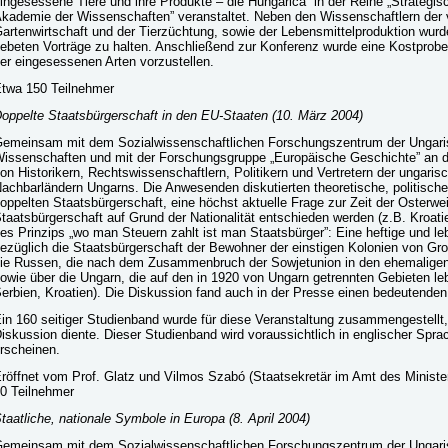
ingesessene Tiere und ihre Produkte – die Hungarica” in der Reihe „Strategi
kademie der Wissenschaften” veranstaltet. Neben den Wissenschaftlern der
artenwirtschaft und der Tierzüchtung, sowie der Lebensmittelproduktion wurde
ebeten Vorträge zu halten. Anschließend zur Konferenz wurde eine Kostprob
er eingesessenen Arten vorzustellen.
twa 150 Teilnehmer
oppelte Staatsbürgerschaft in den EU-Staaten
(10. März 2004)
emeinsam mit dem Sozialwissenschaftlichen Forschungszentrum der Ungar
issenschaften und mit der Forschungsgruppe „Europäische Geschichte” an d
on Historikern, Rechtswissenschaftlern, Politikern und Vertretern der ungaris
achbarländern Ungarns. Die Anwesenden diskutierten theoretische, politisch
oppelten Staatsbürgerschaft, eine höchst aktuelle Frage zur Zeit der Osterwei
taatsbürgerschaft auf Grund der Nationalität entschieden werden (z.B. Kroati
es Prinzips „wo man Steuern zahlt ist man Staatsbürger”: Eine heftige und le
ezüglich die Staatsbürgerschaft der Bewohner der einstigen Kolonien von Gro
ie Russen, die nach dem Zusammenbruch der Sowjetunion in den ehemaligen 
owie über die Ungarn, die auf den in 1920 von Ungarn getrennten Gebieten l
erbien, Kroatien). Die Diskussion fand auch in der Presse einen bedeutenden
in 160 seitiger Studienband wurde für diese Veranstaltung zusammengestellt, 
iskussion diente. Dieser Studienband wird voraussichtlich in englischer Spr
rscheinen.
röffnet vom Prof. Glatz und Vilmos Szabó (Staatsekretär im Amt des Minister
0 Teilnehmer
taatliche, nationale Symbole in Europa
(8. April 2004)
emeinsam mit dem Sozialwissenschaftlichen Forschungszentrum der Ungar