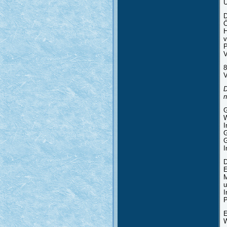
U
D
Ö
H
v
P
V
8
V
D
n
G
W
I
G
G
I
D
E
M
u
I
P
E
W