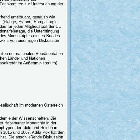
 Fachkomitee zur Untersuchung der
ichend untersucht, genauso wie
. (Flagge, Hymne, Europa-Tag).
as für jeden Mitgliedstaat der EU
onalfeiertage, die Unterbringung
d des Manuskriptes dieses Bandes
weils von einer regen Diskussion
keiten der nationalen Repräsentation
schen Länder und Nationen
tssekretär im Außenministerium).
Gesellschaft im modernen Österreich
demie der Wissenschaften. Die
der Habsburger Monarchie in der
pttypen der Idole und Helden in
 1815 und 1867. Attila Pók hat den
nzt. Die anschließende Diskussion