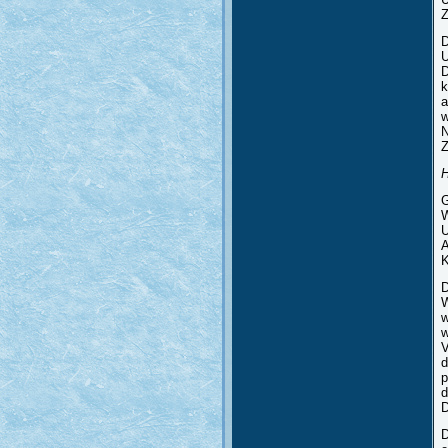
Z
D
U
D
k
a
w
N
Z
H
G
W
U
A
K
D
W
w
w
V
d
p
d
D
D