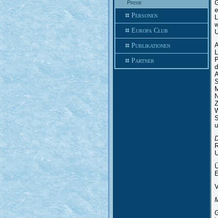
G
Preise
e
Personen
L
w
Europa Club
U
A
Publikationen
L
P
Partner
d
A
S
M
N
Z
W
S
u
D
R
U
Ü
E
V
M
G