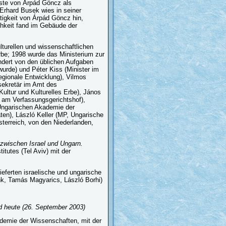
nste von Árpád Göncz als
 Erhard Busek wies in seiner
tigkeit von Árpád Göncz hin,
chkeit fand im Gebäude der
turellen und wissenschaftlichen
 Erbe; 1998 wurde das Ministerium zur
ondert von den üblichen Aufgaben
wurde) und Péter Kiss (Minister im
egionale Entwicklung), Vilmos
sekretär im Amt des
Kultur und Kulturelles Erbe), János
r am Verfassungsgerichtshof),
r Ungarischen Akademie der
en), László Keller (MP, Ungarische
sterreich, von den Niederlanden,
h zwischen Israel und Ungarn.
tutes (Tel Aviv) mit der
lieferten israelische und ungarische
nk, Tamás Magyarics, László Borhi)
d heute
(26. September 2003)
demie der Wissenschaften, mit der