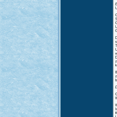
E
U
G
S
G
U
G
D
s
T
U
w
D
z
k
8
z
b
D
G
W
W
I
K
U