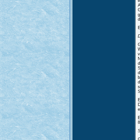
e
A
G
g
d
E
D
G
W
v
N
d
S
d
b
d
s
S
E
D
e
E
8
S
G