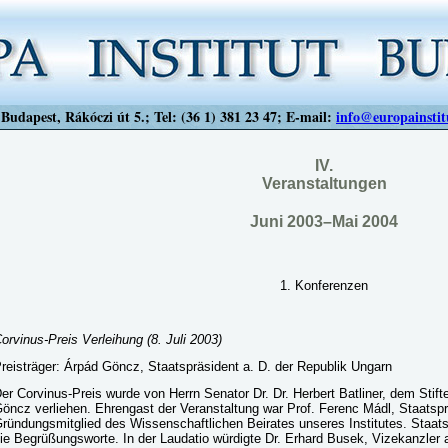
Budapest, Rákóczi út 5.; Tel: (36 1) 381 23 47; E-mail:
info@europainstit
IV.
Veranstaltungen
Juni 2003–Mai 2004
1. Konferenzen
orvinus-Preis Verleihung
(8. Juli 2003)
reisträger: Árpád Göncz, Staatspräsident a. D. der Republik Ungarn
er Corvinus-Preis wurde von Herrn Senator Dr. Dr. Herbert Batliner, dem Stift
öncz verliehen. Ehrengast der Veranstaltung war Prof. Ferenc Mádl, Staatsp
ründungsmitglied des Wissenschaftlichen Beirates unseres Institutes. Staat
ie Begrüßungsworte. In der Laudatio würdigte Dr. Erhard Busek, Vizekanzler 