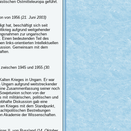
istischen Ostmitteleuropa geführt.
tion von 1956
(21. Juni 2003)
t hat, beschäftigt sich seit
ltkrieg aufgrund weitgehender
lungsnahmen zur ungarischen
. Einen bedeutenden Teil des
 links-orientierten Intellektuellen
kussion. Gemeinsam mit dem
aften.
en zwischen 1945 und 1955
(30.
Kalten Krieges in Ungarn. Er war
in Ungarn aufgrund weitstreckender
b eine Zusammenfassung seiner noch
e Sowjetunion schon von der
it militärischen, politischen und
 lebhafte Diskussion gab eine
lten Krieges mit dem Standpunkt,
ßmachtpolitischen Bestrebungen
hen Akademie der Wissenschaften.
inas II. von Russland
(14. Oktober