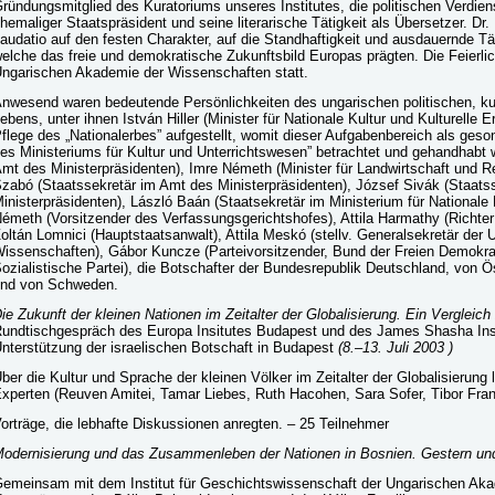
ründungsmitglied des Kuratoriums unseres Institutes, die politischen Verdie
hemaliger Staatspräsident und seine literarische Tätigkeit als Übersetzer. Dr.
audatio auf den festen Charakter, auf die Standhaftigkeit und ausdauernde Tä
elche das freie und demokratische Zukunftsbild Europas prägten. Die Feierli
ngarischen Akademie der Wissenschaften statt.
nwesend waren bedeutende Persönlichkeiten des ungarischen politischen, kul
ebens, unter ihnen István Hiller (Minister für Nationale Kultur und Kulturelle
flege des „Nationalerbes” aufgestellt, womit dieser Aufgabenbereich als ges
es Ministeriums für Kultur und Unterrichtswesen” betrachtet und gehandhabt 
mt des Ministerpräsidenten), Imre Németh (Minister für Landwirtschaft und R
zabó (Staatssekretär im Amt des Ministerpräsidenten), József Sivák (Staats
inisterpräsidenten), László Baán (Staatsekretär im Ministerium für Nationale 
émeth (Vorsitzender des Verfassungsgerichtshofes), Attila Harmathy (Richte
oltán Lomnici (Hauptstaatsanwalt), Attila Meskó (stellv. Generalsekretär de
issenschaften), Gábor Kuncze (Parteivorsitzender, Bund der Freien Demokrat
ozialistische Partei), die Botschafter der Bundesrepublik Deutschland, von Ö
nd von Schweden.
ie Zukunft der kleinen Nationen im Zeitalter der Globalisierung. Ein Vergleic
undtischgespräch des Europa Insitutes Budapest und des James Shasha Insti
nterstützung der israelischen Botschaft in Budapest
(8.–13. Juli 2003 )
ber die Kultur und Sprache der kleinen Völker im Zeitalter der Globalisierung 
xperten (Reuven Amitei, Tamar Liebes, Ruth Hacohen, Sara Sofer, Tibor Fra
orträge, die lebhafte Diskussionen anregten. – 25 Teilnehmer
odernisierung und das Zusammenleben der Nationen in Bosnien. Gestern un
emeinsam mit dem Institut für Geschichtswissenschaft der Ungarischen Aka