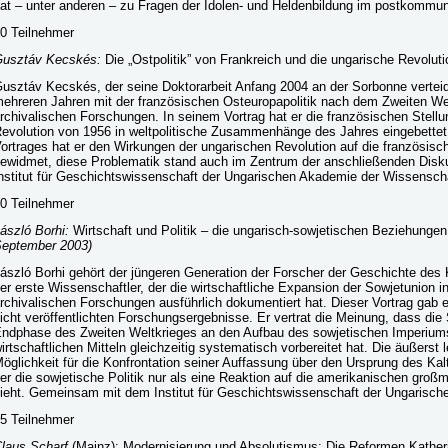
at – unter anderen – zu Fragen der Idolen- und Heldenbildung im postkommun
0 Teilnehmer
usztáv Kecskés:
Die „Ostpolitik” von Frankreich und die ungarische Revolu
usztáv Kecskés, der seine Doktorarbeit Anfang 2004 an der Sorbonne verteidig
ehreren Jahren mit der französischen Osteuropapolitik nach dem Zweiten We
rchivalischen Forschungen. In seinem Vortrag hat er die französischen Stel
evolution von 1956 in weltpolitische Zusammenhänge des Jahres eingebettet
ortrages hat er den Wirkungen der ungarischen Revolution auf die französischen
ewidmet, diese Problematik stand auch im Zentrum der anschließenden Dis
nstitut für Geschichtswissenschaft der Ungarischen Akademie der Wissensch
0 Teilnehmer
ászló Borhi:
Wirtschaft und Politik – die ungarisch-sowjetischen Beziehung
eptember 2003)
ászló Borhi gehört der jüngeren Generation der Forscher der Geschichte des 
er erste Wissenschaftler, der die wirtschaftliche Expansion der Sowjetunion 
rchivalischen Forschungen ausführlich dokumentiert hat. Dieser Vortrag ga
icht veröffentlichten Forschungsergebnisse. Er vertrat die Meinung, dass di
ndphase des Zweiten Weltkrieges an den Aufbau des sowjetischen Imperiums m
irtschaftlichen Mitteln gleichzeitig systematisch vorbereitet hat. Die äußerst
öglichkeit für die Konfrontation seiner Auffassung über den Ursprung des Ka
er die sowjetische Politik nur als eine Reaktion auf die amerikanischen gro
ieht. Gemeinsam mit dem Institut für Geschichtswissenschaft der Ungarisc
5 Teilnehmer
laus Scharf
(Mainz): Modernisierung und Absolutismus: Die Reformen Kather