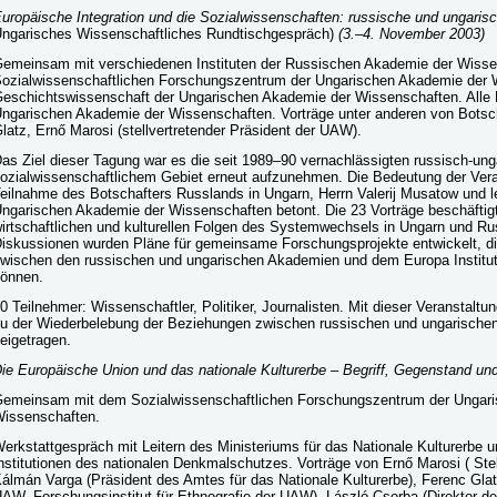
uropäische Integration und die Sozialwissenschaften: russische und ungaris
ngarisches Wissenschaftliches Rundtischgespräch)
(3.–4. November 2003)
emeinsam mit verschiedenen Instituten der Russischen Akademie der Wisse
ozialwissenschaftlichen Forschungszentrum der Ungarischen Akademie der W
eschichtswissenschaft der Ungarischen Akademie der Wissenschaften. Alle 
ngarischen Akademie der Wissenschaften. Vorträge unter anderen von Botsch
latz, Ernő Marosi (stellvertretender Präsident der UAW).
as Ziel dieser Tagung war es die seit 1989–90 vernachlässigten russisch-un
ozialwissenschaftlichem Gebiet erneut aufzunehmen. Die Bedeutung der Vera
eilnahme des Botschafters Russlands in Ungarn, Herrn Valerij Musatow und l
ngarischen Akademie der Wissenschaften betont. Die 23 Vorträge beschäftigte
irtschaftlichen und kulturellen Folgen des Systemwechsels in Ungarn und Ru
iskussionen wurden Pläne für gemeinsame Forschungsprojekte entwickelt, d
wischen den russischen und ungarischen Akademien und dem Europa Institut
önnen.
0 Teilnehmer: Wissenschaftler, Politiker, Journalisten. Mit dieser Veranstaltu
u der Wiederbelebung der Beziehungen zwischen russischen und ungarischen
eigetragen.
ie Europäische Union und das nationale Kulturerbe – Begriff, Gegenstand und
emeinsam mit dem Sozialwissenschaftlichen Forschungszentrum der Ungar
issenschaften.
erkstattgespräch mit Leitern des Ministeriums für das Nationale Kulturerbe 
nstitutionen des nationalen Denkmalschutzes. Vorträge von Ernő Marosi ( Ste
álmán Varga (Präsident des Amtes für das Nationale Kulturerbe), Ferenc Glatz
AW, Forschungsinstitut für Ethnografie der UAW), László Csorba (Direktor d