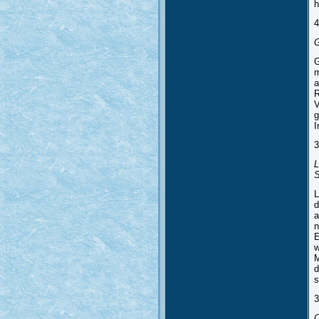
h
4
G
G
m
a
R
V
g
I
3
L
S
L
d
a
n
E
w
M
d
s
3
C