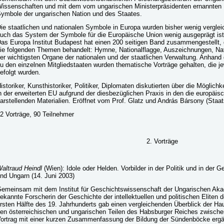
issenschaften und mit dem vom ungarischen Ministerpräsidenten ernannten
ymbole der ungarischen Nation und des Staates.
ie staatlichen und nationalen Symbole in Europa wurden bisher wenig vergle
uch das System der Symbole für die Europäische Union wenig ausgeprägt ist
as Europa Institut Budapest hat einen 200 seitigen Band zusammengestellt, d
ie folgenden Themen behandelt: Hymne, Nationalflagge, Auszeichnungen, Nati
er wichtigsten Organe der nationalen und der staatlichen Verwaltung. Anhan
u den einzelnen Mitgliedstaaten wurden thematische Vorträge gehalten, die je
efolgt wurden.
istoriker, Kunsthistoriker, Politiker, Diplomaten diskutierten über die Möglich
n der erweiterten EU aufgrund der diesbezüglichen Praxis in den die europäi
arstellenden Materialien. Eröffnet vom Prof. Glatz und András Bársony (Staa
2 Vorträge, 90 Teilnehmer
2. Vorträge
altraud Heindl
(Wien): Idole oder Helden. Vorbilder in der Politik und in der 
nd Ungarn (14. Juni 2003)
emeinsam mit dem Institut für Geschichtswissenschaft der Ungarischen Aka
ekannte Forscherin der Geschichte der intellektuellen und politischen Eliten 
rsten Hälfte des 19. Jahrhunderts gab einen vergleichenden Überblick der Hau
en österreichischen und ungarischen Teilen des Habsburger Reiches zwischen
ortrag mit einer kurzen Zusammenfassung der Bildung der Sündenböcke ergä