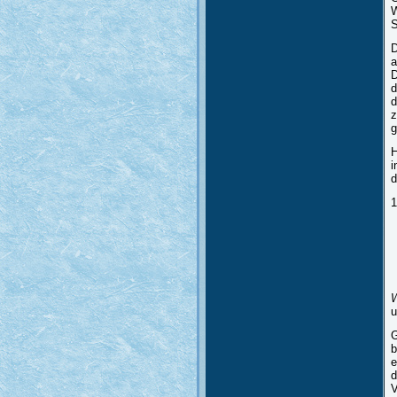
W
S
D
a
D
d
d
z
g
H
i
d
1
W
u
G
b
e
d
V