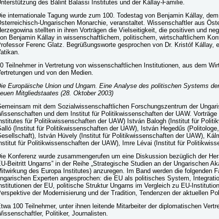
nterstützung des Bálint Balassi Institutes und der Kállay-Familie.
ie internationale Tagung wurde zum 100. Todestag von Benjamin Kállay, de
sterreichisch-Ungarischen Monarchie, veranstaltet. Wissenschaftler aus Öst
erzegowina stellten in ihren Vorträgen die Vielseitigkeit, die positiven und n
on Benjamin Kállay in wissenschaftlichem, politischem, wirtschaftlichem Kon
rofessor Ferenc Glatz. Begrüßungsworte gesprochen von Dr. Kristóf Kállay, 
atikan.
0 Teilnehmer in Vertretung von wissenschaftlichen Institutionen, aus dem Wi
ertretungen und von den Medien.
ie Europäische Union und Ungarn. Eine Analyse des politischen Systems d
euen Mitgliedstaates
(28. Oktober 2003)
emeinsam mit dem Sozialwissenschaftlichen Forschungszentrum der Ungar
issenschaften und dem Institut für Politikwissenschaften der UAW. Vorträge
nstitutes für Politikwissenschaften der UAW) István Balogh (Institut für Poli
alló (Institut für Politikwissenschaften der UAW), István Hegedűs (Politolog
esellschaft), István Hüvely (Institut für Politikwissenschaften der UAW), Ká
nstitut für Politikwissenschaften der UAW), Imre Lévai (Institut für Politikwi
ie Konferenz wurde zusammengerufen um eine Diskussion bezüglich der He
U-Beitritt Ungarns” in der Reihe „Strategische Studien an der Ungarischen A
itwirkung des Europa Institutes) anzuregen. Im Band werden die folgenden 
ngarischen Experten angesprochen: die EU als politisches System, Integrati
nstitutionen der EU, politische Struktur Ungarns im Vergleich zu EU-Institutio
erspektive der Modernisierung und der Tradition, Tendenzen der aktuellen Poli
twa 100 Teilnehmer, unter ihnen leitende Mitarbeiter der diplomatischen Vert
issenschaftler, Politiker, Journalisten.