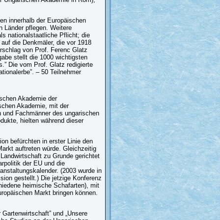
ben innerhalb der Europäischen
en Länder pflegen. Weitere
 nationalstaatliche Pflicht; die
 auf die Denkmäler, die vor 1918
rschlag von Prof. Ferenc Glatz
e stellt die 1000 wichtigsten
” Die vom Prof. Glatz redigierte
ationalerbe”. – 50 Teilnehmer
ischen Akademie der
schen Akademie, mit der
en und Fachmänner des ungarischen
odukte, hielten während dieser
n befürchten in erster Linie den
rkt auftreten würde. Gleichzeitig
 Landwirtschaft zu Grunde gerichtet
rpolitik der EU und die
nstaltungskalender. (2003 wurde in
ion gestellt.) Die jetzige Konferenz
hiedene heimische Schafarten), mit
europäischen Markt bringen können.
 Gartenwirtschaft” und „Unsere