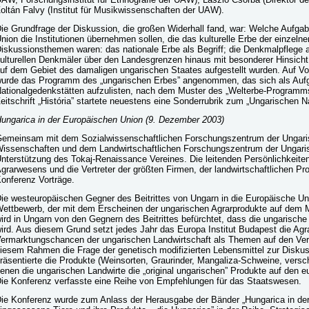
oltán Falvy (Institut für Musikwissenschaften der UAW).
ie Grundfrage der Diskussion, die großen Widerhall fand, war: Welche Aufga
nion die Institutionen übernehmen sollen, die das kulturelle Erbe der einzeln
iskussionsthemen waren: das nationale Erbe als Begriff; die Denkmalpflege als
ulturellen Denkmäler über den Landesgrenzen hinaus mit besonderer Hinsicht
uf dem Gebiet des damaligen ungarischen Staates aufgestellt wurden. Auf Vo
urde das Programm des „ungarischen Erbes” angenommen, das sich als Aufgab
ationalgedenkstätten aufzulisten, nach dem Muster des „Welterbe-Programms.
eitschrift „História” startete neuestens eine Sonderrubrik zum „Ungarischen N
ungarica in der Europäischen Union
(9. Dezember 2003)
emeinsam mit dem Sozialwissenschaftlichen Forschungszentrum der Ungar
issenschaften und dem Landwirtschaftlichen Forschungszentrum der Ungari
nterstützung des Tokaj-Renaissance Vereines. Die leitenden Persönlichkeit
grarwesens und die Vertreter der größten Firmen, der landwirtschaftlichen Pr
onferenz Vorträge.
ie westeuropäischen Gegner des Beitrittes von Ungarn in die Europäische Unio
ettbewerb, der mit dem Erscheinen der ungarischen Agrarprodukte auf dem Ma
ird in Ungarn von den Gegnern des Beitrittes befürchtet, dass die ungarische
ird. Aus diesem Grund setzt jedes Jahr das Europa Institut Budapest die Agra
ermarktungschancen der ungarischen Landwirtschaft als Themen auf den Vera
iesem Rahmen die Frage der genetisch modifizierten Lebensmittel zur Diskuss
räsentierte die Produkte (Weinsorten, Graurinder, Mangaliza-Schweine, versc
enen die ungarischen Landwirte die „original ungarischen” Produkte auf den 
ie Konferenz verfasste eine Reihe von Empfehlungen für das Staatswesen.
ie Konferenz wurde zum Anlass der Herausgabe der Bänder „Hungarica in der