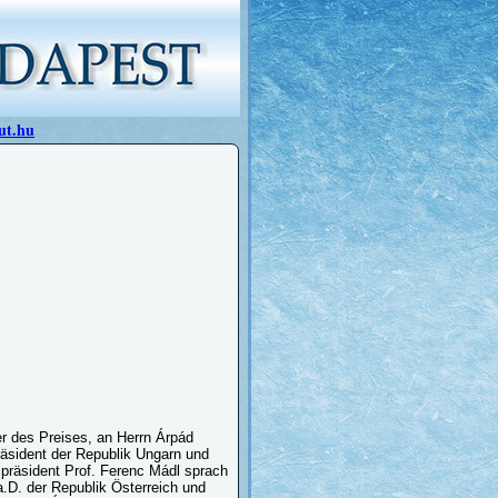
ut.hu
er des Preises, an Herrn Árpád
räsident der Republik Ungarn und
spräsident Prof. Ferenc Mádl sprach
a.D. der Republik Österreich und