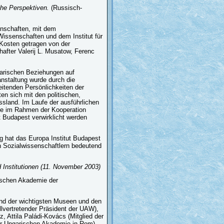
che Perspektiven.
(Russisch-
nschaften, mit dem
issenschaften und dem Institut für
Kosten getragen von der
after Valerij L. Musatow, Ferenc
garischen Beziehungen auf
nstaltung wurde durch die
eitenden Persönlichkeiten der
n sich mit den politischen,
ssland. Im Laufe der ausführlichen
ie im Rahmen der Kooperation
 Budapest verwirklicht werden
ng hat das Europa Institut Budapest
 Sozialwissenschaftlern bedeutend
 Institutionen
(11. November 2003)
ischen Akademie der
und der wichtigsten Museen und den
llvertretender Präsident der UAW),
, Attila Paládi-Kovács (Mitglied der
er Ungarischen Akademie in Rom),