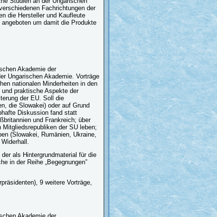
sche Studien an der Ungarischen
 verschiedenen Fachrichtungen der
n die Hersteller und Kaufleute
e angeboten um damit die Produkte
ischen Akademie der
er Ungarischen Akademie. Vorträge
chen nationalen Minderheiten in den
e und praktische Aspekte der
terung der EU. Soll die
en, die Slowakei) oder auf Grund
bhafte Diskussion fand statt
ßbritannien und Frankreich; über
Mitgliedsrepubliken der SU leben;
eben (Slowakei, Rumänien, Ukraine,
 Widerhall.
der als Hintergrundmaterial für die
ache in der Reihe „Begegnungen”
präsidenten), 9 weitere Vorträge,
ischen Akademie der