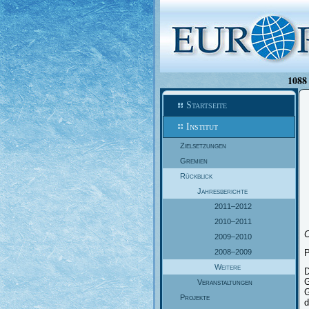
1088 
Startseite
Institut
Zielsetzungen
Gremien
Rückblick
Jahresberichte
2011–2012
2010–2011
C
2009–2010
2008–2009
P
Weitere
D
G
Veranstaltungen
G
Projekte
d