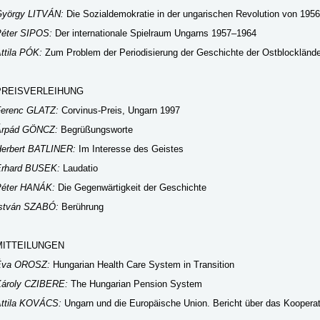
yörgy LITVÁN:
Die Sozialdemokratie in der ungarischen Revolution von 1956
éter SIPOS:
Der internationale Spielraum Ungarns 1957–1964
ttila PÓK:
Zum Problem der Periodisierung der Geschichte der Ostblocklände
PREISVERLEIHUNG
erenc GLATZ:
Corvinus-Preis, Ungarn 1997
Árpád GÖNCZ:
Begrüßungsworte
erbert BATLINER:
Im Interesse des Geistes
rhard BUSEK:
Laudatio
éter HANÁK:
Die Gegenwärtigkeit der Geschichte
stván SZABÓ:
Berührung
MITTEILUNGEN
Éva OROSZ:
Hungarian Health Care System in Transition
ároly CZIBERE:
The Hungarian Pension System
ttila KOVÁCS:
Ungarn und die Europäische Union. Bericht über das Kooperat