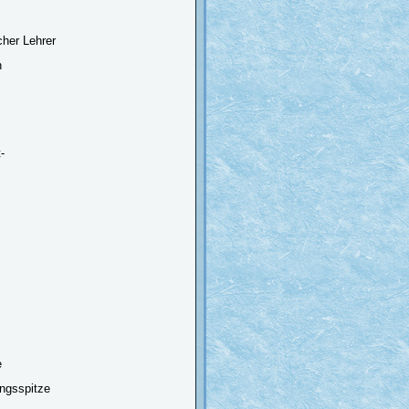
her Lehrer
n
-
e
ngsspitze