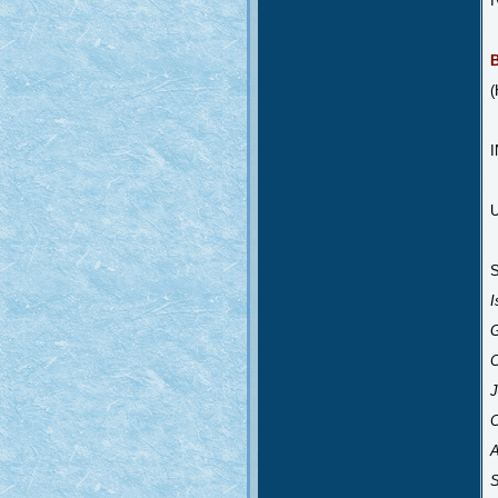
I
(
U
S
I
C
J
A