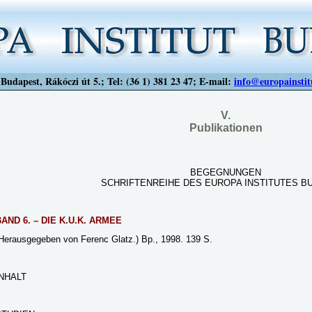
Budapest, Rákóczi út 5.; Tel: (36 1) 381 23 47; E-mail:
info@europainstit
V.
Publikationen
BEGEGNUNGEN
SCHRIFTENREIHE DES EUROPA INSTITUTES B
AND 6. – DIE K.U.K. ARMEE
Herausgegeben von Ferenc Glatz.) Bp., 1998. 139 S.
INHALT