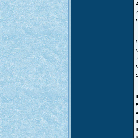
A
Z
L
u
M
M
Z
M
z
B
A
I
I