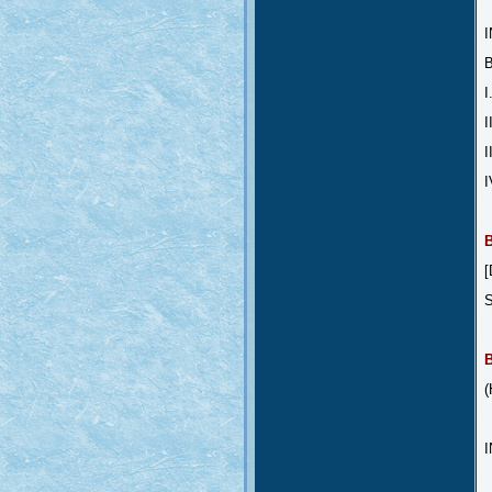
B
I
I
I
I
[
S
(