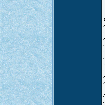
E
S
K
E
F
F
P
F
A
A