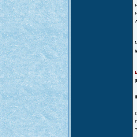
P
A
Z
I
(
T