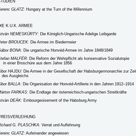
STUDIEN
erenc GLATZ:
Hungary at the Turn of the Millennium
DIE K.U.K. ARMEE
István NEMESKÜRTY:
Die Königlich-Ungarische Adelige Leibgarde
Peter BROUCEK:
Die Armee im Biedermeier
Gábor BONA:
Die ungarische Honvéd-Armee im Jahre 1848/1849
Stefan MALFÉR:
Die Reform der Wehrpflicht als konservative Sozialutopie
n einer Broschüre aus dem Jahre 1856
ibor HAJDU:
Die Armee in der Gesellschaft der Habsburgermonarchie zur Zei
des Ausgleichs
ibor BALLA:
Die Organisation der Honvéd-Artillerie in den Jahren 1912–1914
Márton FARKAS:
Die Endtage der österreichisch-ungarischen Streitkräfte
stván DEÁK:
Embourgeoisement of the Habsburg Army
PREISVERLEIHUNG
ichard G. PLASCHKA:
Verrat und Auflehnung
erenc GLATZ:
Aufeinander angewiesen