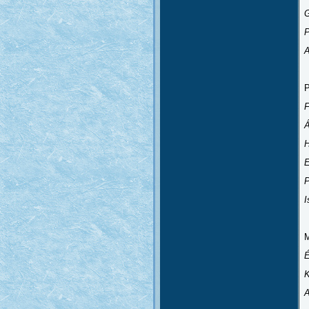
G
P
A
F
H
E
P
I
K
A