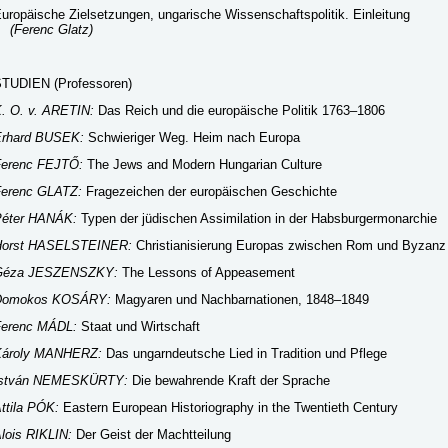
uropäische Zielsetzungen, ungarische Wissenschaftspolitik. Einleitung
(Ferenc Glatz)
TUDIEN (Professoren)
. O. v. ARETIN:
Das Reich und die europäische Politik 1763–1806
rhard BUSEK:
Schwieriger Weg. Heim nach Europa
erenc FEJTŐ:
The Jews and Modern Hungarian Culture
erenc GLATZ:
Fragezeichen der europäischen Geschichte
éter HANÁK:
Typen der jüdischen Assimilation in der Habsburgermonarchie
Horst HASELSTEINER:
Christianisierung Europas zwischen Rom und Byzanz
Géza JESZENSZKY:
The Lessons of Appeasement
Domokos KOSÁRY:
Magyaren und Nachbarnationen, 1848–1849
erenc MÁDL:
Staat und Wirtschaft
Károly MANHERZ:
Das ungarndeutsche Lied in Tradition und Pflege
István NEMESKÜRTY:
Die bewahrende Kraft der Sprache
ttila PÓK:
Eastern European Historiography in the Twentieth Century
lois RIKLIN:
Der Geist der Machtteilung