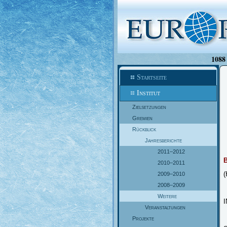
1088 
Startseite
Institut
Zielsetzungen
Gremien
Rückblick
Jahresberichte
2011–2012
B
2010–2011
(
2009–2010
2008–2009
Weitere
Veranstaltungen
Projekte