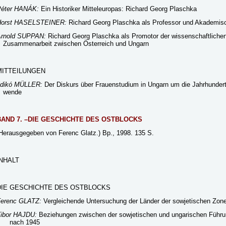
éter HANÁK:
Ein Historiker Mitteleuropas: Richard Georg Plaschka
Horst HASELSTEINER:
Richard Georg Plaschka als Professor und Akademisc
rnold SUPPAN:
Richard Georg Plaschka als Promotor der wissenschaftliche
usammenarbeit zwischen Österreich und Ungarn
MITTEILUNGEN
ldikó MÜLLER:
Der Diskurs über Frauenstudium in Ungarn um die Jahrhundert
wende
BAND 7. –DIE GESCHICHTE DES OSTBLOCKS
Herausgegeben von Ferenc Glatz.) Bp., 1998. 135 S.
INHALT
DIE GESCHICHTE DES OSTBLOCKS
Ferenc GLATZ:
Vergleichende Untersuchung der Länder der sowjetischen Zon
ibor HAJDU:
Beziehungen zwischen der sowjetischen und ungarischen Führu
nach 1945