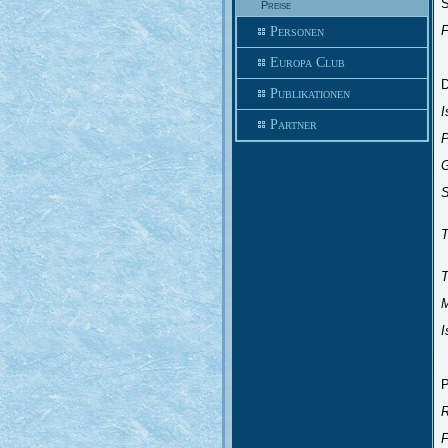
Preise
F
Personen
Europa Club
Publikationen
Partner
i
T
T
I
R
F