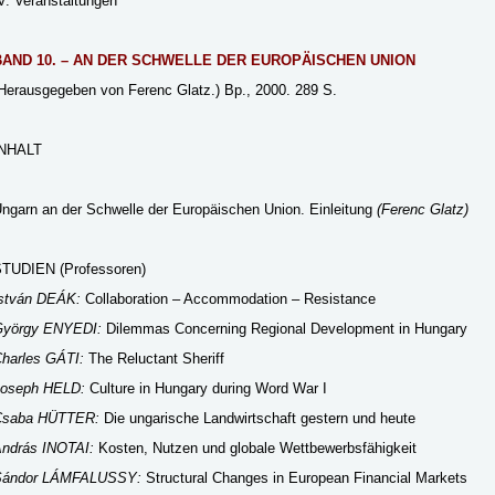
V. Veranstaltungen
BAND 10. – AN DER SCHWELLE DER EUROPÄISCHEN UNION
Herausgegeben von Ferenc Glatz.) Bp., 2000. 289 S.
INHALT
ngarn an der Schwelle der Europäischen Union. Einleitung
(Ferenc Glatz)
TUDIEN (Professoren)
stván DEÁK:
Collaboration – Accommodation – Resistance
György ENYEDI:
Dilemmas Concerning Regional Development in Hungary
harles GÁTI:
The Reluctant Sheriff
oseph HELD:
Culture in Hungary during Word War I
Csaba HÜTTER:
Die ungarische Landwirtschaft gestern und heute
ndrás INOTAI:
Kosten, Nutzen und globale Wettbewerbsfähigkeit
Sándor LÁMFALUSSY:
Structural Changes in European Financial Markets