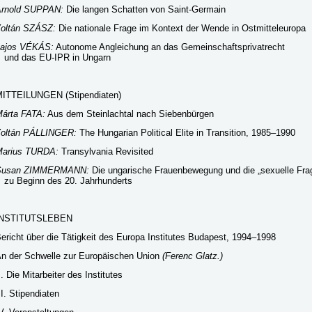
rnold SUPPAN:
Die langen Schatten von Saint-Germain
oltán SZÁSZ:
Die nationale Frage im Kontext der Wende in Ostmitteleuropa
ajos VÉKÁS:
Autonome Angleichung an das Gemeinschaftsprivatrecht
nd das EU-IPR in Ungarn
ITTEILUNGEN (Stipendiaten)
árta FATA:
Aus dem Steinlachtal nach Siebenbürgen
oltán PÁLLINGER:
The Hungarian Political Elite in Transition, 1985–1990
arius TURDA:
Transylvania Revisited
Susan ZIMMERMANN:
Die ungarische Frauenbewegung und die „sexuelle Fra
u Beginn des 20. Jahrhunderts
INSTITUTSLEBEN
ericht über die Tätigkeit des Europa Institutes Budapest, 1994–1998
n der Schwelle zur Europäischen Union
(Ferenc Glatz.)
I. Die Mitarbeiter des Institutes
II. Stipendiaten