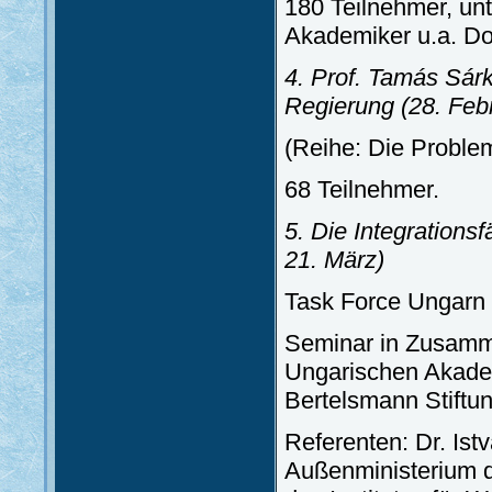
180 Teilnehmer, un
Akademiker u.a. Do
4. Prof. Tamás Sár
Regierung
(28. Feb
(Reihe: Die Problem
68 Teilnehmer.
5. Die Integrations
21. März)
Task Force Ungarn 
Seminar in Zusammen
Ungarischen Akadem
Bertelsmann Stiftu
Referenten: Dr. Ist
Außenministerium de