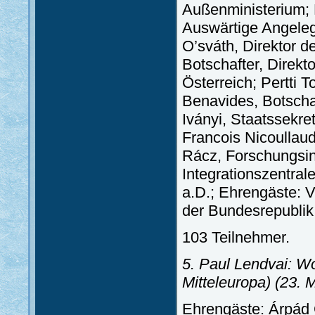
Außenministerium; D
Auswärtige Angeleg
O’sváth, Direktor 
Botschafter, Direkt
Österreich; Pertti T
Benavides, Botscha
Iványi, Staatssekr
Francois Nicoullaud
Rácz, Forschungsins
Integrationszentral
a.D.; Ehrengäste: V
der Bundesrepublik
103 Teilnehmer.
5. Paul Lendvai: 
Mitteleuropa)
(23. M
Ehrengäste: Árpád 