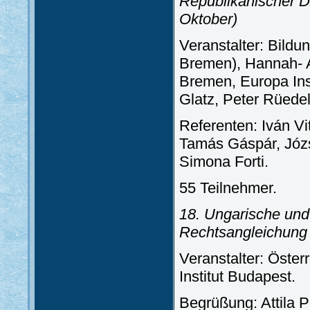
Republikanischer D
Oktober)
Veranstalter: Bildu
Bremen), Hannah- Ar
Bremen, Europa Ins
Glatz, Peter Rüede
Referenten: Iván Vi
Tamás Gáspár, Józs
Simona Forti.
55 Teilnehmer.
18. Ungarische und
Rechtsangleichung
Veranstalter: Öster
Institut Budapest.
Begrüßung: Attila P