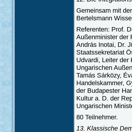
Gemeinsam mit dem 
Bertelsmann Wissen
Referenten: Prof. D
Außenminister der R
András Inotai, Dr. 
Staatssekretariat 
Udvardi, Leiter der
Ungarischen Außenmi
Tamás Sárközy, Éva
Handelskammer, Gyö
der Budapester Han
Kultur a. D. der Re
Ungarischen Ministe
80 Teilnehmer.
13. Klassische Dem