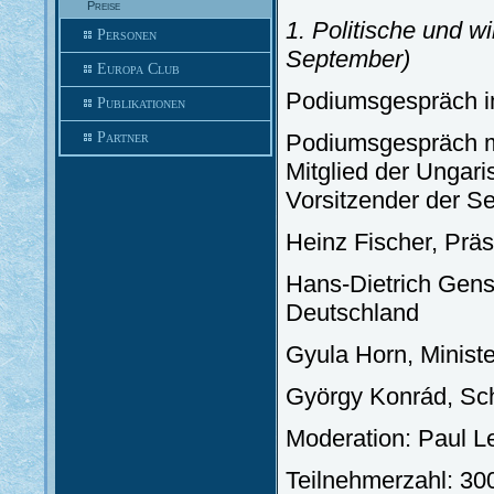
Preise
1. Politische und wi
Personen
September)
Europa Club
Podiumsgespräch i
Publikationen
Partner
Podiumsgespräch mi
Mitglied der Ungar
Vorsitzender der Se
Heinz Fischer, Präs
Hans-Dietrich Gens
Deutschland
Gyula Horn, Minist
György Konrád, Schr
Moderation: Paul L
Teilnehmerzahl: 300