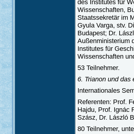
des Institutes für 
Wissenschaften, Bud
Staatssekretär im M
Gyula Varga, stv. Di
Budapest; Dr. Lászl
Außenministerium d
Institutes für Gesc
Wissenschaften und
53 Teilnehmer.
6. Trianon und das
Internationales Sem
Referenten: Prof. F
Hajdu, Prof. Ignác 
Szász, Dr. László B
80 Teilnehmer, unt