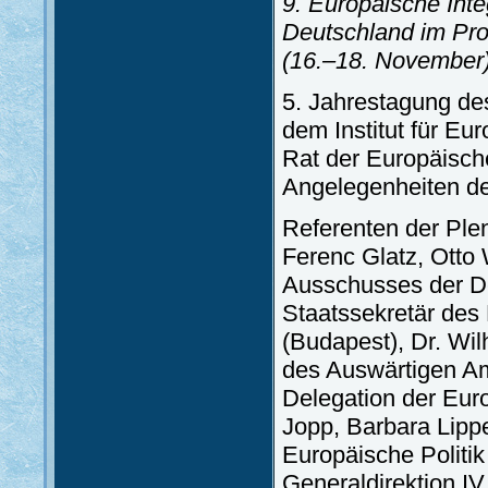
9. Europäische Inte
Deutschland im Pro
(16.–18. November
5. Jahrestagung d
dem Institut für Eu
Rat der Europäisch
Angelegenheiten der
Referenten der Plen
Ferenc Glatz, Otto
Ausschusses der De
Staatssekretär des 
(Budapest), Dr. Wil
des Auswärtigen Am
Delegation der Eur
Jopp, Barbara Lipper
Europäische Politik
Generaldirektion I