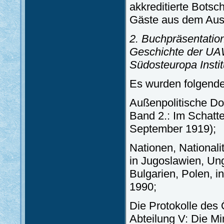
akkreditierte Botsch
Gäste aus dem Aus
2. Buchpräsentation
Geschichte der UAW
Südosteuropa Instit
Es wurden folgende
Außenpolitische Do
Band 2.: Im Schatt
September 1919);
Nationen, National
in Jugoslawien, Un
Bulgarien, Polen, in
1990;
Die Protokolle des 
Abteilung V: Die M