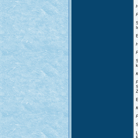
P
S
I
E
H
P
S
k
P
S
Z
E
P
S
L
F