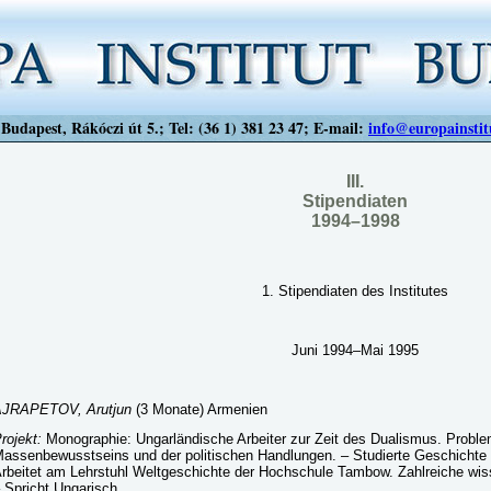
Budapest, Rákóczi út 5.; Tel: (36 1) 381 23 47; E-mail:
info@europainstit
III.
Stipendiaten
1994–1998
1. Stipendiaten des Institutes
Juni 1994–Mai 1995
AJRAPETOV, Arutjun
(3 Monate) Armenien
rojekt:
Monographie: Ungarländische Arbeiter zur Zeit des Dualismus. Probl
assenbewusstseins und der politischen Handlungen. – Studierte Geschichte 
rbeitet am Lehrstuhl Weltgeschichte der Hochschule Tambow. Zahlreiche wiss
 Spricht Ungarisch.