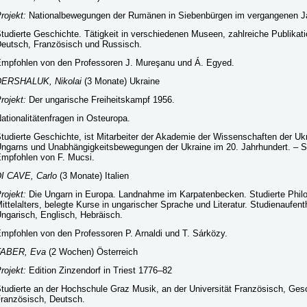
rojekt:
Nationalbewegungen der Rumänen in Siebenbürgen im vergangenen Ja
tudierte Geschichte. Tätigkeit in verschiedenen Museen, zahlreiche Publikati
eutsch, Französisch und Russisch.
mpfohlen von den Professoren J. Mureşanu und Á. Egyed.
ERSHALUK, Nikolai
(3 Monate) Ukraine
rojekt:
Der ungarische Freiheitskampf 1956.
ationalitätenfragen in Osteuropa.
tudierte Geschichte, ist Mitarbeiter der Akademie der Wissenschaften der Uk
ngarns und Unabhängigkeitsbewegungen der Ukraine im 20. Jahrhundert. – Sp
mpfohlen von F. Mucsi.
I CAVE, Carlo
(3 Monate) Italien
rojekt:
Die Ungarn in Europa. Landnahme im Karpatenbecken. Studierte Phil
ittelalters, belegte Kurse in ungarischer Sprache und Literatur. Studienaufent
ngarisch, Englisch, Hebräisch.
mpfohlen von den Professoren P. Arnaldi und T. Sárközy.
FABER, Eva
(2 Wochen) Österreich
rojekt:
Edition Zinzendorf in Triest 1776–82
tudierte an der Hochschule Graz Musik, an der Universität Französisch, Ges
ranzösisch, Deutsch.