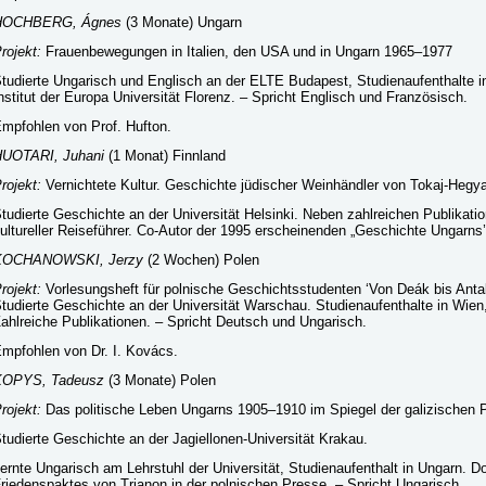
HOCHBERG, Ágnes
(3 Monate) Ungarn
rojekt:
Frauenbewegungen in Italien, den USA und in Ungarn 1965–1977
tudierte Ungarisch und Englisch an der ELTE Budapest, Studienaufenthalte 
nstitut der Europa Universität Florenz. – Spricht Englisch und Französisch.
mpfohlen von Prof. Hufton.
UOTARI, Juhani
(1 Monat) Finnland
rojekt:
Vernichtete Kultur. Geschichte jüdischer Weinhändler von Tokaj-Hegya
tudierte Geschichte an der Universität Helsinki. Neben zahlreichen Publikati
ultureller Reiseführer. Co-Autor der 1995 erscheinenden „Geschichte Ungarns’
KOCHANOWSKI, Jerzy
(2 Wochen) Polen
rojekt:
Vorlesungsheft für polnische Geschichtsstudenten ‘Von Deák bis Anta
tudierte Geschichte an der Universität Warschau. Studienaufenthalte in Wie
ahlreiche Publikationen. – Spricht Deutsch und Ungarisch.
mpfohlen von Dr. I. Kovács.
KOPYS, Tadeusz
(3 Monate) Polen
rojekt:
Das politische Leben Ungarns 1905–1910 im Spiegel der galizischen 
tudierte Geschichte an der Jagiellonen-Universität Krakau.
ernte Ungarisch am Lehrstuhl der Universität, Studienaufenthalt in Ungarn. Do
riedenspaktes von Trianon in der polnischen Presse. – Spricht Ungarisch.