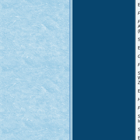
E
P
A
(
S
E
P
S
W
Z
E
P
S
I
S
E