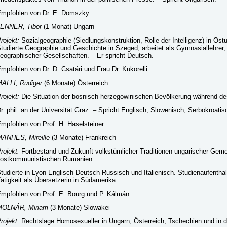
mpfohlen von Dr. E. Domszky.
ENNER, Tibor
(1 Monat) Ungarn
rojekt:
Sozialgeographie (Siedlungskonstruktion, Rolle der Intelligenz) in Os
tudierte Geographie und Geschichte in Szeged, arbeitet als Gymnasiallehrer, 
eographischer Gesellschaften. – Er spricht Deutsch.
mpfohlen von Dr. D. Csatári und Frau Dr. Kukorelli.
ALLI, Rüdiger
(6 Monate) Österreich
rojekt:
Die Situation der bosnisch-herzegowinischen Bevölkerung während de
r. phil. an der Universität Graz. – Spricht Englisch, Slowenisch, Serbokroatis
mpfohlen von Prof. H. Haselsteiner.
ANHES, Mireille
(3 Monate) Frankreich
rojekt:
Fortbestand und Zukunft volkstümlicher Traditionen ungarischer Gem
ostkommunistischen Rumänien.
tudierte in Lyon Englisch-Deutsch-Russisch und Italienisch. Studienaufentha
ätigkeit als Übersetzerin in Südamerika.
mpfohlen von Prof. E. Bourg und P. Kálmán.
MOLNÁR, Miriam
(3 Monate) Slowakei
rojekt:
Rechtslage Homosexueller in Ungarn, Österreich, Tschechien und in 