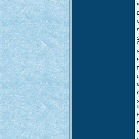
S
E
P
S
G
P
P
E
P
S
i
E
P