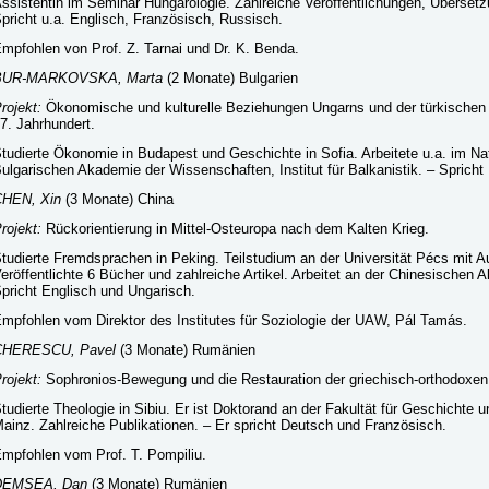
ssistentin im Seminar Hungarologie. Zahlreiche Veröffentlichungen, Überse
pricht u.a. Englisch, Französisch, Russisch.
mpfohlen von Prof. Z. Tarnai und Dr. K. Benda.
BUR-MARKOVSKA, Marta
(2 Monate) Bulgarien
rojekt:
Ökonomische und kulturelle Beziehungen Ungarns und der türkischen
7. Jahrhundert.
tudierte Ökonomie in Budapest und Geschichte in Sofia. Arbeitete u.a. im N
ulgarischen Akademie der Wissenschaften, Institut für Balkanistik. – Spricht
C
HEN, Xin
(3 Monate) China
rojekt:
Rückorientierung in Mittel-Osteuropa nach dem Kalten Krieg.
tudierte Fremdsprachen in Peking. Teilstudium an der Universität Pécs mit A
eröffentlichte 6 Bücher und zahlreiche Artikel. Arbeitet an der Chinesischen
pricht Englisch und Ungarisch.
mpfohlen vom Direktor des Institutes für Soziologie der UAW, Pál Tamás.
CHERESCU, Pavel
(3 Monate) Rumänien
rojekt:
Sophronios-Bewegung und die Restauration der griechisch-orthodoxen 
tudierte Theologie in Sibiu. Er ist Doktorand an der Fakultät für Geschichte u
ainz. Zahlreiche Publikationen. – Er spricht Deutsch und Französisch.
mpfohlen vom Prof. T. Pompiliu.
DEMSEA, Dan
(3 Monate) Rumänien