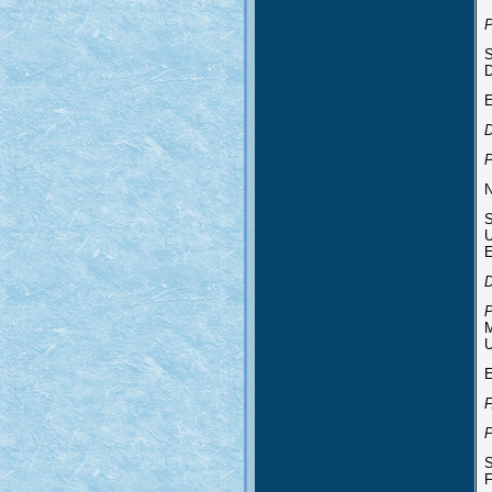
P
S
D
E
D
P
N
S
U
E
D
P
M
U
E
P
S
F