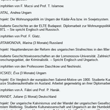
mpfohlen von F. Mucsi und Prof. T. Islamow.
NTAL, Andrea
Ungarn
rojekt:
Die Wohnungspolitik im Ungarn der Kádár-Ära bzw. im Sowjetsystem.
tudierte Geschichte an der ELTE Budapest. Diplomarbeit zur Wohnungspoliti
971. – Sie spricht Englisch und Russisch.
mpfohlen von Prof. F. Glatz.
ARTAMONOVA, Marina
(3 Monate) Russland
rojekt:
Haupttendenzen der Reform des ungarischen Strafrechtes in den 90er
tudierte Geschichtswissenschaften an der Lomonossov-Universität. Zahlreic
orschungsgebiet, der Kriminalistik. – Spricht Englisch und Ungarisch.
mpfohlen von den Professoren Daschkow und Neshinski.
ICSKEI, Éva
(3 Monate) Ungarn
rojekt:
Ein Vergleich der europäischen Salomé-Motive um 1900. Studierte Ku
urze Studienaufenthalte im Ausland. Arbeitet gegenwärtig an ihrer Diplomarbe
mpfohlen von A. Fábri und Prof. P. Hanák.
RANDT, Juliane
(1 Monat) Deutschland
rojekt:
Der ungarische Kalvinismus und der Wandel der ungarischen Gesellsc
rstem Weltkrieg. Studierte Kulturwissenschaft und Ungarisch an der Humboldt-