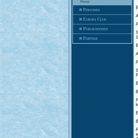
Preise
E
Personen
A
Europa Club
P
Publikationen
S
1
Partner
E
P
S
F
E
B
P
k
E
B
P
e