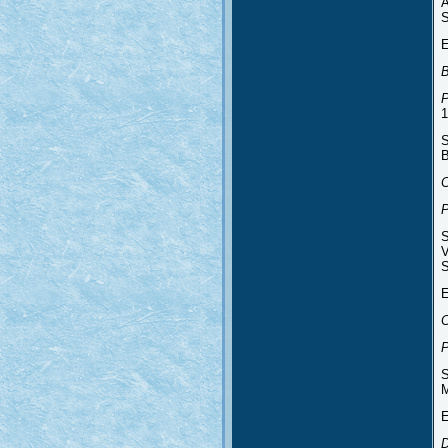
A
S
E
P
1
S
B
P
S
V
S
E
P
S
M
E