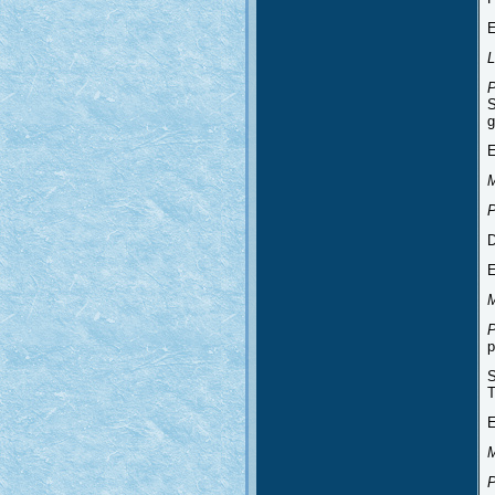
E
L
P
S
g
E
M
P
D
E
M
P
p
S
T
E
P