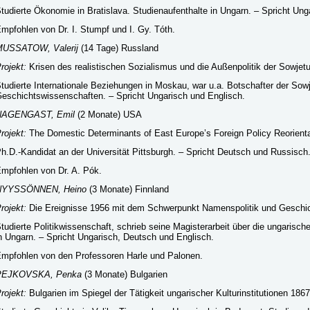
tudierte Ökonomie in Bratislava. Studienaufenthalte in Ungarn. – Spricht Un
mpfohlen von Dr. I. Stumpf und I. Gy. Tóth.
MUSSATOW, Valerij
(14 Tage) Russland
rojekt:
Krisen des realistischen Sozialismus und die Außenpolitik der Sowjetu
tudierte Internationale Beziehungen in Moskau, war u.a. Botschafter der Sowj
eschichtswissenschaften. – Spricht Ungarisch und Englisch.
NAGENGAST, Emil
(2 Monate) USA
rojekt:
The Domestic Determinants of East Europe’s Foreign Policy Reorienta
h.D.-Kandidat an der Universität Pittsburgh. – Spricht Deutsch und Russisch
mpfohlen von Dr. A. Pók.
NYYSSÖNNEN, Heino
(3 Monate) Finnland
rojekt:
Die Ereignisse 1956 mit dem Schwerpunkt Namenspolitik und Geschich
tudierte Politikwissenschaft, schrieb seine Magisterarbeit über die ungarische
n Ungarn. – Spricht Ungarisch, Deutsch und Englisch.
mpfohlen von den Professoren Harle und Palonen.
PEJKOVSKA, Penka
(3 Monate) Bulgarien
rojekt:
Bulgarien im Spiegel der Tätigkeit ungarischer Kulturinstitutionen 186