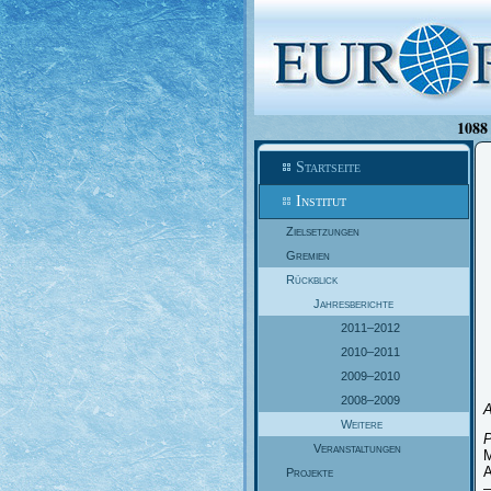
1088 
Startseite
Institut
Zielsetzungen
Gremien
Rückblick
Jahresberichte
2011–2012
2010–2011
2009–2010
2008–2009
Weitere
P
Veranstaltungen
M
A
Projekte
–