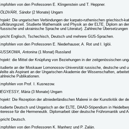
mpfohlen von den Professoren E. Klingenstein und T. Heppner.
FÖLDVÁRI, Sándor
(2 Monate) Ungarn
rojekt:
Die ungarischen Verbindungen der karpato-ruthenischen griechisch-kat
ufklärungszeit. Studierte Mathematik und Physik an der ELTE. Diplom an der
Russische und ukrainische Sprache und Literatur). Zahlreiche Übersetzungen 
pricht Englisch, Tschechisch, Deutsch und mehrere GUS-Sprachen.
mpfohlen von den Professoren E. Niederhauser, A. Rot und I. Iglói.
GUSSKOWA, Antonina
(1 Monat) Russland
rojekt:
die Mittel der Knüpfung von Beziehungen in der zeitgenössischen ung
tudierte an der Moskauer Lomonossov-Universität russische, deutsche und un
eilte als Aspirant an der Ungarischen Akademie der Wissenschaften, arbeitet
ahlreiche Publikationen.
mpfohlen von Prof. I. Kusnezow.
HEGYESSY, Mária
(3 Monate) Ungarn
rojekt:
Die Rezeption der altniederländischen Malerei in der Kunstkritik der 
tudierte Deutsch und Ungarisch an der ELTE, DAAD-Stipendium in Heidelberg.
nteresse für die Hermeneutik. Diplomarbeit über deutsche Frühromantik und
pricht Deutsch.
mpfohlen von den Professoren K. Manherz und P. Zalán.